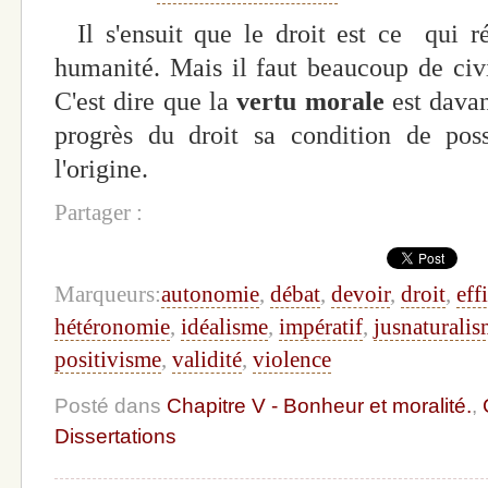
Il s'ensuit que le droit est ce qui ré
humanité. Mais il faut beaucoup de civil
C'est dire que la
vertu morale
est davan
progrès du droit sa condition de poss
l'origine.
Partager :
Marqueurs:
autonomie
,
débat
,
devoir
,
droit
,
eff
hétéronomie
,
idéalisme
,
impératif
,
jusnaturali
positivisme
,
validité
,
violence
Posté dans
Chapitre V - Bonheur et moralité.
,
Dissertations