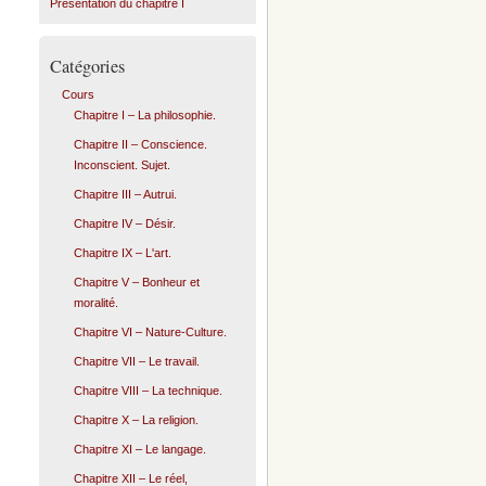
Présentation du chapitre I
Catégories
Cours
Chapitre I – La philosophie.
Chapitre II – Conscience.
Inconscient. Sujet.
Chapitre III – Autrui.
Chapitre IV – Désir.
Chapitre IX – L'art.
Chapitre V – Bonheur et
moralité.
Chapitre VI – Nature-Culture.
Chapitre VII – Le travail.
Chapitre VIII – La technique.
Chapitre X – La religion.
Chapitre XI – Le langage.
Chapitre XII – Le réel,