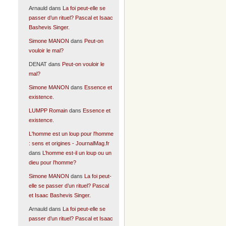
Arnauld
dans
La foi peut-elle se
passer d’un rituel? Pascal et Isaac
Bashevis Singer.
Simone MANON
dans
Peut-on
vouloir le mal?
DENAT
dans
Peut-on vouloir le
mal?
Simone MANON
dans
Essence et
existence.
LUMPP Romain
dans
Essence et
existence.
L'homme est un loup pour l'homme
: sens et origines - JournalMag.fr
dans
L’homme est-il un loup ou un
dieu pour l’homme?
Simone MANON
dans
La foi peut-
elle se passer d’un rituel? Pascal
et Isaac Bashevis Singer.
Arnauld
dans
La foi peut-elle se
passer d’un rituel? Pascal et Isaac