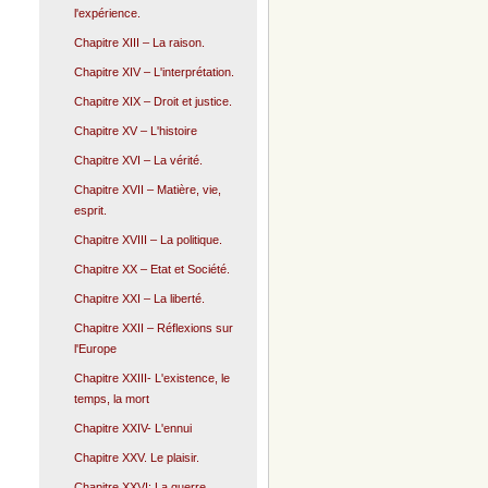
l'expérience.
Chapitre XIII – La raison.
Chapitre XIV – L'interprétation.
Chapitre XIX – Droit et justice.
Chapitre XV – L'histoire
Chapitre XVI – La vérité.
Chapitre XVII – Matière, vie,
esprit.
Chapitre XVIII – La politique.
Chapitre XX – Etat et Société.
Chapitre XXI – La liberté.
Chapitre XXII – Réflexions sur
l'Europe
Chapitre XXIII- L'existence, le
temps, la mort
Chapitre XXIV- L'ennui
Chapitre XXV. Le plaisir.
Chapitre XXVI: La guerre.