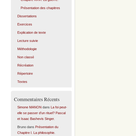
Présentation des chapitres
Dissertations
Exercices
Explication de texte
Lecture suivie
Méthodologie
Non classé
Récréation
Répertoire
Textes
Commentaires Récents
Simone MANON
dans
La foi peut-
elle se passer d’un rituel? Pascal
et Isaac Bashevis Singer.
Bruno
dans
Présentation du
Chapitre I. La philosophie.