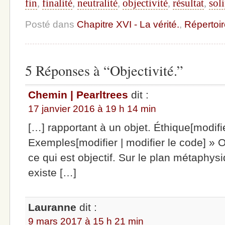
fin
,
finalité
,
neutralité
,
objectivité
,
résultat
,
sol
Posté dans
Chapitre XVI - La vérité.
,
Répertoir
5 Réponses à “Objectivité.”
Chemin | Pearltrees
dit :
17 janvier 2016 à 19 h 14 min
[…] rapportant à un objet. Éthique[modifie
Exemples[modifier | modifier le code] » O
ce qui est objectif. Sur le plan métaphysi
existe […]
Lauranne
dit :
9 mars 2017 à 15 h 21 min