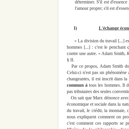
déterminer. S'il est d'essence 
l'amour propre; s'il est d'esse
I)
L'échange écon
« La division du travail [...] est
hommes [...] : c'est le penchant q
contre une autre. » Adam Smith,
R
§ II.
Par ce propos, Adam Smith d
Celui-ci n'est pas un phénomène a
changeantes, il est inscrit dans l
commun à
tous les hommes. Il d
pas tributaires des seules convent
On sait que Marx dénonce avec vi
économique et sociale dans la natur
du travail, le crédit, la monnaie,
nous expliquent comment on produ
c'est comment ces rapports se pro