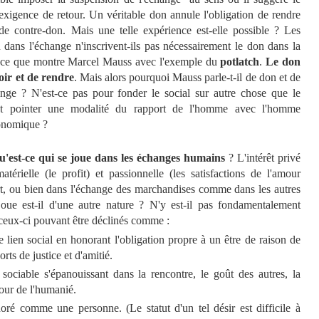
exigence de retour. Un véritable don annule l'obligation de rendre
e contre-don. Mais une telle expérience est-elle possible ? Les
u dans l'échange n'inscrivent-ils pas nécessairement le don dans la
t ce que montre Marcel Mauss avec l'exemple du
potlatch
.
Le don
oir et de rendre
. Mais alors pourquoi Mauss parle-t-il de don et de
nge ? N'est-ce pas pour fonder le social sur autre chose que le
 et pointer une modalité du rapport de l'homme avec l'homme
économique ?
u'est-ce qui se joue dans les échanges humains
? L'intérêt privé
érielle (le profit) et passionnelle (les satisfactions de l'amour
sort, ou bien dans l'échange des marchandises comme dans les autres
oue est-il d'une autre nature ? N'y est-il pas fondamentalement
eux-ci pouvant être déclinés comme :
le lien social en honorant l'obligation propre à un être de raison de
rts de justice et d'amitié.
sociable s'épanouissant dans la rencontre, le goût des autres, la
mour de l'humanié.
ré comme une personne. (Le statut d'un tel désir est difficile à