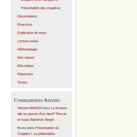
Présentation des chapitres
Dissertations
Exercices
Explication de texte
Lecture suivie
Méthodologie
Non classé
Récréation
Répertoire
Textes
Commentaires Récents
Simone MANON
dans
La foi peut-
elle se passer d’un rituel? Pascal
et Isaac Bashevis Singer.
Bruno
dans
Présentation du
Chapitre I. La philosophie.