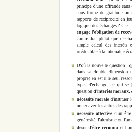
principe d'une offrande sans 
sous forme de gratitude ou d
rapports de réciprocité en je
logique des échanges ? C'es
engage l'obligation de recev
contre-don plutôt que d'écha
simple calcul des intérêts
irréductible à la rationalité 
D'où la nouvelle question :
q
dans sa double dimension mat
propre) en est-il le seul res
types d'échange, ce qui se j
question
d'intérêts moraux,
c
nécessité morale
d'instituer 
nouer avec les autres des rappo
nécessité affective
d'un être 
générosité, l'altruisme ou l'a
désir d'être reconnu
et hono