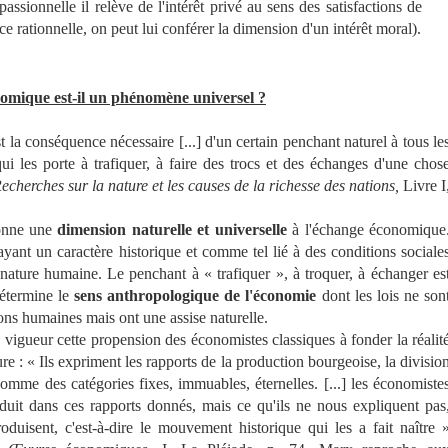
passionnelle il relève de l'intérêt privé au sens des satisfactions de
nce rationnelle, on peut lui conférer la dimension d'un intérêt moral).
omique est-il un phénomène universel ?
 la conséquence nécessaire [...] d'un certain penchant naturel à tous le
ui les porte à trafiquer, à faire des trocs et des échanges d'une chos
echerches sur la nature et les causes de la richesse des nations,
Livre I
onne une
dimension naturelle et universelle
à l'échange économique
yant un caractère historique et comme tel lié à des conditions sociale
a nature humaine. Le penchant à « trafiquer », à troquer, à échanger es
étermine le
sens anthropologique de l'économie
dont les lois ne son
ions humaines mais ont une assise naturelle.
gueur cette propension des économistes classiques à fonder la réalit
e : « Ils expriment les rapports de la production bourgeoise, la divisio
 comme des catégories fixes, immuables, éternelles. [...] les économiste
it dans ces rapports donnés, mais ce qu'ils ne nous expliquent pas
duisent, c'est-à-dire le mouvement historique qui les a fait naître 