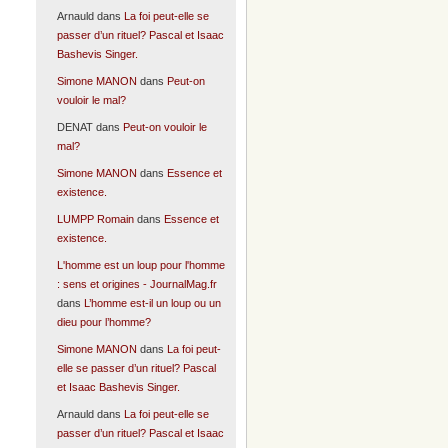
Arnauld
dans
La foi peut-elle se
passer d’un rituel? Pascal et Isaac
Bashevis Singer.
Simone MANON
dans
Peut-on
vouloir le mal?
DENAT
dans
Peut-on vouloir le
mal?
Simone MANON
dans
Essence et
existence.
LUMPP Romain
dans
Essence et
existence.
L'homme est un loup pour l'homme
: sens et origines - JournalMag.fr
dans
L’homme est-il un loup ou un
dieu pour l’homme?
Simone MANON
dans
La foi peut-
elle se passer d’un rituel? Pascal
et Isaac Bashevis Singer.
Arnauld
dans
La foi peut-elle se
passer d’un rituel? Pascal et Isaac