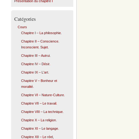
Présentation du chapitre I
Catégories
Cours
Chapitre I – La philosophie.
Chapitre II – Conscience.
Inconscient. Sujet.
Chapitre III – Autrui.
Chapitre IV – Désir.
Chapitre IX – L'art.
Chapitre V – Bonheur et
moralité.
Chapitre VI – Nature-Culture.
Chapitre VII – Le travail.
Chapitre VIII – La technique.
Chapitre X – La religion.
Chapitre XI – Le langage.
Chapitre XII – Le réel,