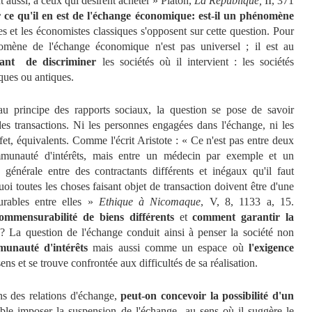
nt aussi, à ceux qui désirent acheter » Platon,
La République,
II, 371
r ce qu'il en est de l'échange économique: est-il un phénomène
s et les économistes classiques s'opposent sur cette question. Pour
omène de l'échange économique n'est pas universel ; il est au
tant de discriminer
les sociétés où il intervient : les sociétés
ques ou antiques.
au principe des rapports sociaux, la question se pose de savoir
es transactions. Ni les personnes engagées dans l'échange, ni les
fet, équivalents. Comme l'écrit Aristote : « Ce n'est pas entre deux
munauté d'intérêts, mais entre un médecin par exemple et un
e générale entre des contractants différents et inégaux qu'il faut
uoi toutes les choses faisant objet de transaction doivent être d'une
rables entre elles »
Ethique à Nicomaque
, V, 8, 1133 a, 15.
ommensurabilité de biens différents
et
comment garantir la
? La question de l'échange conduit ainsi à penser la société non
unauté d'intérêts
mais aussi comme un espace où
l'exigence
ns et se trouve confrontée aux difficultés de sa réalisation.
s des relations d'échange,
peut-on concevoir la possibilité d'un
e imposer la suspension de l'échange au sens où il suggère le