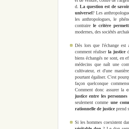
et de vendre, contre de l'arge
d.
La question est de savoi
universel
? Les anthropologue
les anthropologues, le phén
contraire
le critère permet
modernes, des sociétés archaï
Dès lors que l'échange est 
comment réaliser
la justice
d
biens échangés ne sont, en ef
médecins que naît une com
cultivateur, et d'une manièr
pourtant égaliser. C'est pourq
façon quelconque commensu
Comment donc assurer la
c
justice entre les personnes
seulement comme
une comm
rationnelle de justice
prend se
Si les hommes coexistent dan
véritable don
? Le don sembl