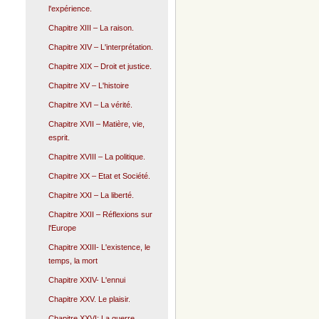
l'expérience.
Chapitre XIII – La raison.
Chapitre XIV – L'interprétation.
Chapitre XIX – Droit et justice.
Chapitre XV – L'histoire
Chapitre XVI – La vérité.
Chapitre XVII – Matière, vie,
esprit.
Chapitre XVIII – La politique.
Chapitre XX – Etat et Société.
Chapitre XXI – La liberté.
Chapitre XXII – Réflexions sur
l'Europe
Chapitre XXIII- L'existence, le
temps, la mort
Chapitre XXIV- L'ennui
Chapitre XXV. Le plaisir.
Chapitre XXVI: La guerre.