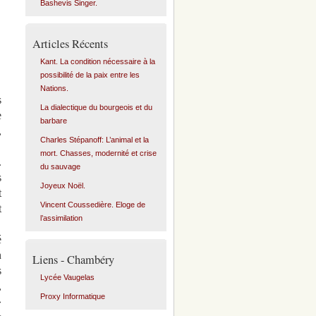
Bashevis Singer.
Articles Récents
Kant. La condition nécessaire à la
possibilité de la paix entre les
Nations.
s
La dialectique du bourgeois et du
e
barbare
,
Charles Stépanoff: L’animal et la
mort. Chasses, modernité et crise
.
du sauvage
s
Joyeux Noël.
t
Vincent Coussedière. Eloge de
t
l’assimilation
é
n
Liens - Chambéry
s
Lycée Vaugelas
,
Proxy Informatique
»