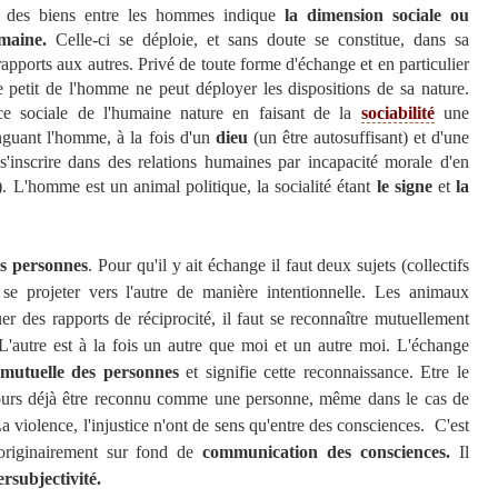
et des biens entre les hommes indique
la dimension sociale ou
umaine.
Celle-ci se déploie, et sans doute se constitue, dans sa
apports aux autres. Privé de toute forme d'échange et en particulier
e petit de l'homme ne peut déployer les dispositions de sa nature.
ence sociale de l'humaine nature en faisant de la
sociabilité
une
inguant l'homme, à la fois d'un
dieu
(un être autosuffisant) et d'une
s'inscrire dans des relations humaines par incapacité morale d'en
s). L'homme est un animal politique, la socialité étant
le signe
et
la
s personnes
. Pour qu'il y ait échange il faut deux sujets (collectifs
se projeter vers l'autre de manière intentionnelle. Les animaux
r des rapports de réciprocité, il faut se reconnaître mutuellement
'autre est à la fois un autre que moi et un autre moi. L'échange
 mutuelle des personnes
et signifie cette reconnaissance. Etre le
jours déjà être reconnu comme une personne, même dans le cas de
La violence, l'injustice n'ont de sens qu'entre des consciences. C'est
t originairement sur fond de
communication des consciences.
Il
ersubjectivité.