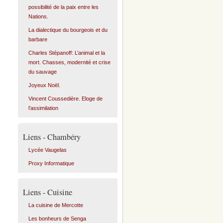
possibilité de la paix entre les
Nations.
La dialectique du bourgeois et du
barbare
Charles Stépanoff: L’animal et la
mort. Chasses, modernité et crise
du sauvage
Joyeux Noël.
Vincent Coussedière. Eloge de
l’assimilation
Liens - Chambéry
Lycée Vaugelas
Proxy Informatique
Liens - Cuisine
La cuisine de Mercotte
Les bonheurs de Senga