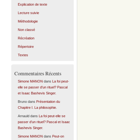
Explication de texte
Lecture suivie
Méthodologie
Non classé
Récréation
Répertoire
Textes
Commentaires Récents
Simone MANON
dans
La foi peut-
elle se passer d’un rituel? Pascal
et Isaac Bashevis Singer.
Bruno
dans
Présentation du
Chapitre I. La philosophie.
Arnauld
dans
La foi peut-elle se
passer d’un rituel? Pascal et Isaac
Bashevis Singer.
Simone MANON
dans
Peut-on