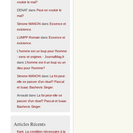
vouloir le mal?
DENAT
dans
Peut-on vouloir le
mal?
Simone MANON
dans
Essence et
existence.
LUMPP Romain
dans
Essence et
existence.
L'homme est un loup pour l'homme
: sens et origines - JournalMag.fr
dans
L’homme est-il un loup ou un
dieu pour l’homme?
Simone MANON
dans
La foi peut-
elle se passer d’un rituel? Pascal
et Isaac Bashevis Singer.
Arnauld
dans
La foi peut-elle se
passer d’un rituel? Pascal et Isaac
Bashevis Singer.
Articles Récents
Kant. La condition nécessaire à la