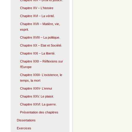
Chapitre XIX – Droit et justice.
Chapitre XV – L'histoire
Chapitre XVI – La vérité.
Chapitre XVII – Matière, vie,
esprit.
Chapitre XVIII – La politique.
Chapitre XX – Etat et Société.
Chapitre XXI – La liberté.
Chapitre XXII – Réflexions sur
l'Europe
Chapitre XXIII- L'existence, le
temps, la mort
Chapitre XXIV- L'ennui
Chapitre XXV. Le plaisir.
Chapitre XXVI: La guerre.
Présentation des chapitres
Dissertations
Exercices