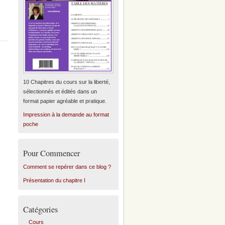
10 Chapitres du cours sur la liberté,
sélectionnés et édités dans un
format papier agréable et pratique.
Impression à la demande au format
poche
Pour Commencer
Comment se repérer dans ce blog ?
Présentation du chapitre I
Catégories
Cours