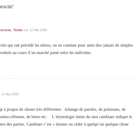
rocité'
ercices
,
Textes
sur 12 Mai 2009
its qui ont précédé les nôtres, on ne constate pour ainsi dire jamais de simples
produits au cours d’un marché passé entre les individus.
 11 Mai 2009
 propos de choses très différentes : échange de paroles, de politesses, de
contre-offenses, de biens etc. L’étymologie latine du mot cambiare indique le
entre des parties. Cambiare c’est « donner ou céder à quelqu’un quelque chose