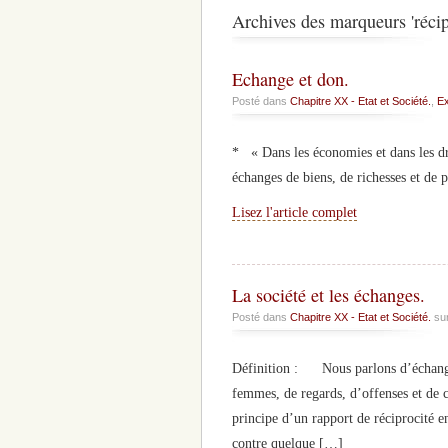
Archives des marqueurs 'récip
Echange et don.
Posté dans
Chapitre XX - Etat et Société.
,
Ex
* « Dans les économies et dans les dro
échanges de biens, de richesses et de 
Lisez l'article complet
La société et les échanges.
Posté dans
Chapitre XX - Etat et Société.
sur
Définition : Nous parlons d’échange à
femmes, de regards, d’offenses et de 
principe d’un rapport de réciprocité 
contre quelque […]