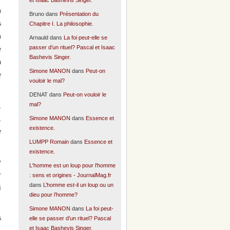
n
Bruno
dans
Présentation du
s
Chapitre I. La philosophie.
n
Arnauld
dans
La foi peut-elle se
passer d’un rituel? Pascal et Isaac
e
Bashevis Singer.
à
Simone MANON
dans
Peut-on
e
vouloir le mal?
DENAT
dans
Peut-on vouloir le
mal?
,
,
Simone MANON
dans
Essence et
existence.
e
LUMPP Romain
dans
Essence et
existence.
y
L'homme est un loup pour l'homme
r
: sens et origines - JournalMag.fr
dans
L’homme est-il un loup ou un
i
dieu pour l’homme?
Simone MANON
dans
La foi peut-
s
elle se passer d’un rituel? Pascal
et Isaac Bashevis Singer.