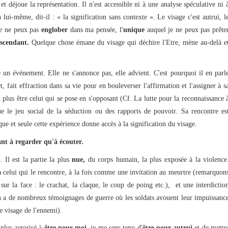
 et déjoue la représentation. Il n'est accessible ni à une analyse spéculative ni 
 lui-même, dit-il : « la signification sans contexte ». Le visage c'est autrui, l
je ne peux pas
englober
dans ma pensée, l'
unique
auquel je ne peux pas prête
scendant.
Quelque chose émane du visage qui déchire l'Etre, mène au-delà e
n événement. Elle ne s'annonce pas, elle advient. C'est pourquoi il en parl
 fait effraction dans sa vie pour en bouleverser l'affirmation et l'assigner à s
 plus être celui qui se pose en s'opposant (Cf. La lutte pour la reconnaissance 
ue le jeu social de la séduction ou des rapports de pouvoir. Sa rencontre es
ue et seule cette expérience donne accès à la signification du visage.
tant à regarder qu'à écouter.
 Il est la partie la plus
nue,
du corps humain, la plus exposée à la violence
à celui qui le rencontre, à la fois comme une invitation au meurtre (remarquon
sur la face : le crachat, la claque, le coup de poing etc.), et une interdictio
On a de nombreux témoignages de guerre où les soldats avouent leur impuissanc
le visage de l'ennemi).
plus autorisé à
être pour moi
, je me sens tenu d'
être pour autrui
et de mettr