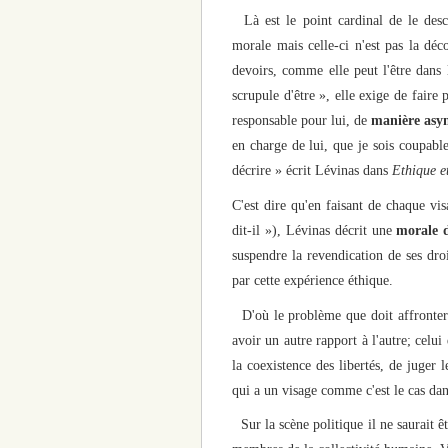
Là est le point cardinal de le descr
morale mais celle-ci n'est pas la déc
devoirs, comme elle peut l'être dans l
scrupule d'être », elle exige de faire 
responsable pour lui, de
manière asy
en charge de lui, que je sois coupabl
décrire » écrit Lévinas dans
Ethique et
C'est dire qu'en faisant de chaque vi
dit-il »), Lévinas décrit une
morale d
suspendre la revendication de ses droi
par cette expérience éthique.
D'où le problème que doit affronter 
avoir un autre rapport à l'autre; celui
la coexistence des libertés, de juger 
qui a un visage comme c'est le cas dans
Sur la scène politique il ne saurait ê