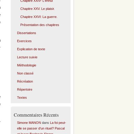
Chapitre XXIV- L'ennui
à
Chapitre XXV. Le plaisir.
e
Chapitre XXVI: La guerre.
e
Présentation des chapitres
Dissertations
a
Exercices
r
Explication de texte
Lecture suivie
Méthodologie
Non classé
Récréation
Répertoire
e
Textes
e
Commentaires Récents
r
Simone MANON
dans
La foi peut-
elle se passer d’un rituel? Pascal
et Isaac Bashevis Singer.