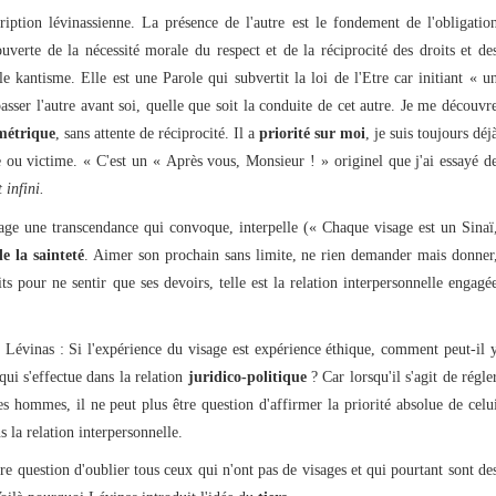
iption lévinassienne. La présence de l'autre est le fondement de l'obligatio
ouverte de la nécessité morale du respect et de la réciprocité des droits et de
e kantisme. Elle est une Parole qui subvertit la loi de l'Etre car initiant « u
passer l'autre avant soi, quelle que soit la conduite de cet autre. Je me découvr
métrique
, sans attente de réciprocité. Il a
priorité sur moi
, je suis toujours déj
e ou victime. « C'est un « Après vous, Monsieur ! » originel que j'ai essayé d
 infini.
sage une transcendance qui convoque, interpelle (« Chaque visage est un Sinaï
e la sainteté
. Aimer son prochain sans limite, ne rien demander mais donner
ts pour ne sentir que ses devoirs, telle est la relation interpersonnelle engagé
Lévinas : Si l'expérience du visage est expérience éthique, comment peut-il 
 qui s'effectue dans la relation
juridico-politique
? Car lorsqu'il s'agit de régle
les hommes, il ne peut plus être question d'affirmer la priorité absolue de celu
 la relation interpersonnelle.
tre question d'oublier tous ceux qui n'ont pas de visages et qui pourtant sont de