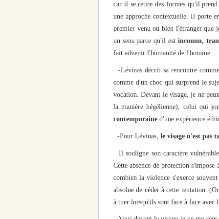
car il se retire des formes qu'il prend
une approche contextuelle. Il porte en
premier venu ou bien l'étranger que 
un sens parce qu'il est
inconnu,
tran
fait advenir l'humanité de l'homme.
-Lévinas décrit sa rencontre comme u
comme d'un choc qui surprend le sujet,
vocation. Devant le visage, je ne peux
la manière hégélienne), celui qui jo
contemporaine
d'une expérience éthiq
-Pour Lévinas,
le visage n'est pas 
Il souligne son caractère vulnérable.
Cette absence de protection s'impose 
combien la violence s'exerce souvent 
absolue de céder à cette tentation. (
à tuer lorsqu'ils sont face à face avec 
Ainsi devant le visage je ne me sens 