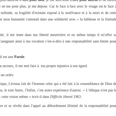
e ne me pose plus, je me dépose. Car le face à face avec le visage est le face 
solitude, sa fragilité d'existant exposé à la souffrance et à la mort et de cett
mon humanité s'attestait dans une solidarité avec « la faiblesse et la finitud
ité, il me tente dans ma liberté meurtrière et en même temps il m'offre s
m'assignant ainsi à ma vocation c'est-à-dire à une responsabilité sans limite pou
 il est une
Parole
.
au secours, il me met face à ma propre injustice à son égard.
 un ordre.
lique, Lévinas fait de l'homme celui qui a été fait à la ressemblance de Dieu d
, le tout Autre, l'Infini, c'est notre expérience d'autrui. « L'éthique n'est pas l
st cette vision même » écrit-il dans
Difficile liberté
.1963.
 et se révèle dans l'appel au débordement illimité de la responsabilité pou