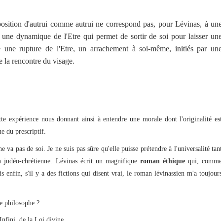
ition d'autrui comme autrui ne correspond pas, pour Lévinas, à un
as une dynamique de l'Etre qui permet de sortir de soi pour laisser un
ire une rupture de l'Etre, un arrachement à soi-même, initiés par un
e la rencontre du visage.
tte expérience nous donnant ainsi à entendre une morale dont l'originalité es
ue du prescriptif.
ne va pas de soi. Je ne suis pas sûre qu'elle puisse prétendre à l'universalité tan
on judéo-chrétienne. Lévinas écrit un magnifique
roman éthique
qui, comm
is enfin, s'il y a des fictions qui disent vrai, le roman lévinassien m'a toujour
e philosophe ?
Infini, de la Loi divine.