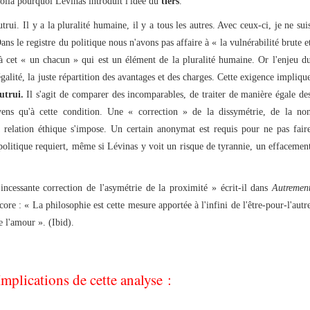
oilà pourquoi Lévinas introduit l'idée du
tiers
.
ui. Il y a la pluralité humaine, il y a tous les autres. Avec ceux-ci, je ne sui
ans le registre du politique nous n'avons pas affaire à « la vulnérabilité brute e
à cet « un chacun » qui est un élément de la pluralité humaine. Or l'enjeu d
l'égalité, la juste répartition des avantages et des charges. Cette exigence impliqu
utrui.
Il s'agit de comparer des incomparables, de traiter de manière égale de
yens qu'à cette condition. Une « correction » de la dissymétrie, de la no
la relation éthique s'impose. Un certain anonymat est requis pour ne pas fair
e politique requiert, même si Lévinas y voit un risque de tyrannie, un effacemen
incessante correction de l'asymétrie de la proximité » écrit-il dans
Autremen
re : « La philosophie est cette mesure apportée à l'infini de l'être-pour-l'autr
 l'amour ». (Ibid).
Implications de cette analyse :