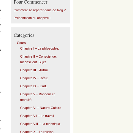
Pour Commencer
s
Comment se repérer dans ce blog ?
l
Présentation du chapitre I
e
e
Catégories
Cours
Chapitre I – La philosophie.
s
Chapitre II – Conscience.
,
Inconscient. Sujet.
Chapitre III – Autrui.
»
Chapitre IV – Désir.
Chapitre IX – L'art.
é
Chapitre V – Bonheur et
moralité.
Chapitre VI – Nature-Culture.
Chapitre VII – Le travail.
e
Chapitre VIII – La technique.
e
Chapitre X – La religion.