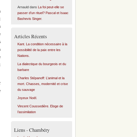
Arnauld
dans
La foi peut-elle se
s
passer d’un rituel? Pascal et Isaac
t
Bashevis Singer.
u
e
Articles Récents
s
Kant. La condition nécessaire à la
n
possibilité de la paix entre les
Nations.
e
La dialectique du bourgeois et du
t
barbare
Charles Stépanoff: L’animal et la
t
mort. Chasses, modernité et crise
du sauvage
e
Joyeux Noël.
Vincent Coussedière. Eloge de
l’assimilation
Liens - Chambéry