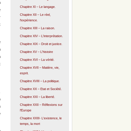
à
Chapitre XI – Le langage.
e
Chapitre XII – Le réel,
r
l'expérience.
t
Chapitre XIII – La raison.
Chapitre XIV – L'interprétation.
e
Chapitre XIX – Droit et justice.
a
Chapitre XV – L'histoire
à
Chapitre XVI – La vérité.
t
Chapitre XVII – Matière, vie,
esprit.
Chapitre XVIII – La politique.
Chapitre XX – Etat et Société.
.
Chapitre XXI – La liberté.
s
Chapitre XXII – Réflexions sur
n
l'Europe
e
Chapitre XXIII- L'existence, le
temps, la mort
e