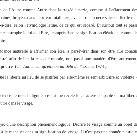
 de l'Autre comme Autre dans la tragédie nazie, comme si l'effacement de
aines, broyées dans l'horreur totalitaire, avaient rendu nécessaire de lier le ma
-à-dire, selon l'étymologie latine, de ce qui est séparé. Et surtout tout se pass
te catastrophe la loi de l'Etre, compris dans sa signification éléatique, comme l
ité.
ance naturelle à affirmer son être, à persévérer dans son être (Le conatu
iste) afin de lier la capacité morale, non pas à une manière d'être autrement
qu'être
. (Cf.
Autrement qu'être ou au-delà de l'essence.
1974.)
la liberté au lieu de se justifier par elle-même se sent arbitraire et violente 
cience de mon indignité, ce qui me révèle le caractère coupable de ma libert
Autre dans le visage.
objet d'une description phénoménologique. Décrire le visage comme un objet d
 à le manquer dans sa signification de visage. Il n'est pas une donnée plastiqu