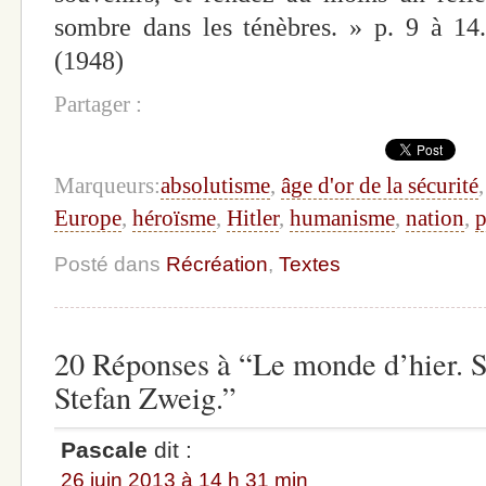
sombre dans les ténèbres. » p. 9 à 1
(1948)
Partager :
Marqueurs:
absolutisme
,
âge d'or de la sécurité
Europe
,
héroïsme
,
Hitler
,
humanisme
,
nation
,
p
Posté dans
Récréation
,
Textes
20 Réponses à “Le monde d’hier. S
Stefan Zweig.”
Pascale
dit :
26 juin 2013 à 14 h 31 min