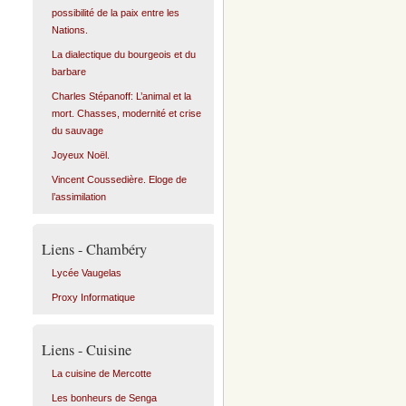
possibilité de la paix entre les
Nations.
La dialectique du bourgeois et du
barbare
Charles Stépanoff: L’animal et la
mort. Chasses, modernité et crise
du sauvage
Joyeux Noël.
Vincent Coussedière. Eloge de
l’assimilation
Liens - Chambéry
Lycée Vaugelas
Proxy Informatique
Liens - Cuisine
La cuisine de Mercotte
Les bonheurs de Senga