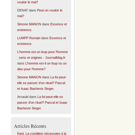
vouloir le mal?
DENAT
dans
Peut-on vouloir le
mal?
Simone MANON
dans
Essence et
existence.
LUMPP Romain
dans
Essence et
existence.
L'homme est un loup pour l'homme
: sens et origines - JournalMag.fr
dans
L’homme est-il un loup ou un
dieu pour l’homme?
Simone MANON
dans
La foi peut-
elle se passer d’un rituel? Pascal
et Isaac Bashevis Singer.
Arnauld
dans
La foi peut-elle se
passer d’un rituel? Pascal et Isaac
Bashevis Singer.
Articles Récents
Kant. La condition nécessaire à la