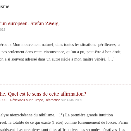
ïsme'
’un européen. Stefan Zweig.
2013
éros :« Mon mouvement naturel, dans toutes les situations périlleuses, a
st pas seulement dans cette circonstance, qu’on a pu, peut-être à bon droit,
on a si souvent adressé dans un autre siècle à mon maître vénéré, […]
he. Quel est le sens de cette affirmation?
 XXII - Réflexions sur l'Europe
,
Récréation
sur 4 Mai 2009
se nietzschéenne du nihilisme. 1°) La première grande intuition
 réel, la totalité de ce qui existe (l’être) comme foisonnement de forces. Parmi
s subissent. Les premières sont dites affirmatives, les secondes négatives. Les