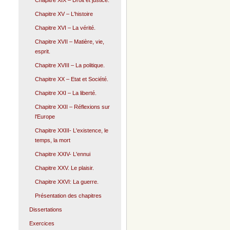
Chapitre XIX – Droit et justice.
Chapitre XV – L'histoire
Chapitre XVI – La vérité.
Chapitre XVII – Matière, vie,
esprit.
Chapitre XVIII – La politique.
Chapitre XX – Etat et Société.
Chapitre XXI – La liberté.
Chapitre XXII – Réflexions sur
l'Europe
Chapitre XXIII- L'existence, le
temps, la mort
Chapitre XXIV- L'ennui
Chapitre XXV. Le plaisir.
Chapitre XXVI: La guerre.
Présentation des chapitres
Dissertations
Exercices