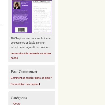
10 Chapitres du cours sur la liberté,
sélectionnés et édités dans un
format papier agréable et pratique.
Impression à la demande au format
poche
Pour Commencer
Comment se repérer dans ce blog ?
Présentation du chapitre I
Catégories
Cours