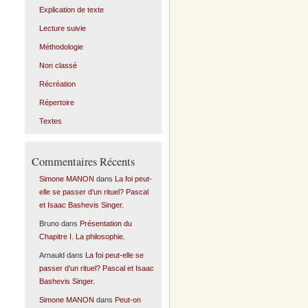
Explication de texte
Lecture suivie
Méthodologie
Non classé
Récréation
Répertoire
Textes
Commentaires Récents
Simone MANON
dans
La foi peut-
elle se passer d’un rituel? Pascal
et Isaac Bashevis Singer.
Bruno
dans
Présentation du
Chapitre I. La philosophie.
Arnauld
dans
La foi peut-elle se
passer d’un rituel? Pascal et Isaac
Bashevis Singer.
Simone MANON
dans
Peut-on