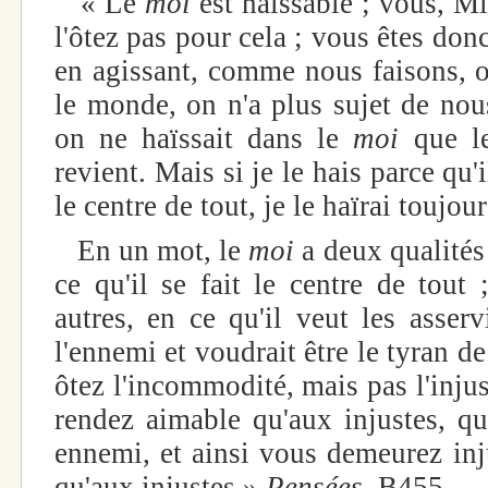
« Le
moi
est haïssable ; vous, M
l'ôtez pas pour cela ; vous êtes donc
en agissant, comme nous faisons,
le monde, on n'a plus sujet de nous
on ne haïssait dans le
moi
que le
revient. Mais si je le hais parce qu'il
le centre de tout, je le haïrai toujour
En un mot, le
moi
a deux qualités :
ce qu'il se fait le centre de tout
autres, en ce qu'il veut les asser
l'ennemi et voudrait être le tyran de
ôtez l'incommodité, mais pas l'injust
rendez aimable qu'aux injustes, qu
ennemi, et ainsi vous demeurez inj
qu'aux injustes »
Pensées,
B455.