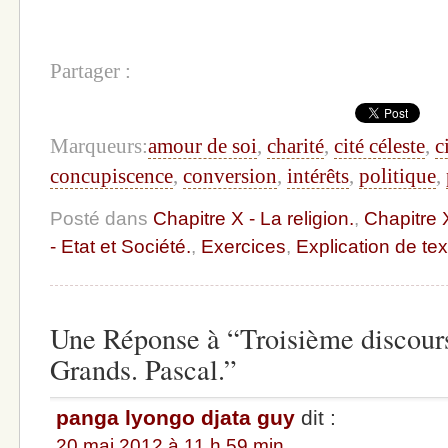
Partager :
Marqueurs:
amour de soi
,
charité
,
cité céleste
,
c
concupiscence
,
conversion
,
intérêts
,
politique
,
Posté dans
Chapitre X - La religion.
,
Chapitre X
- Etat et Société.
,
Exercices
,
Explication de tex
Une Réponse à “Troisième discours
Grands. Pascal.”
panga lyongo djata guy
dit :
20 mai 2012 à 11 h 59 min