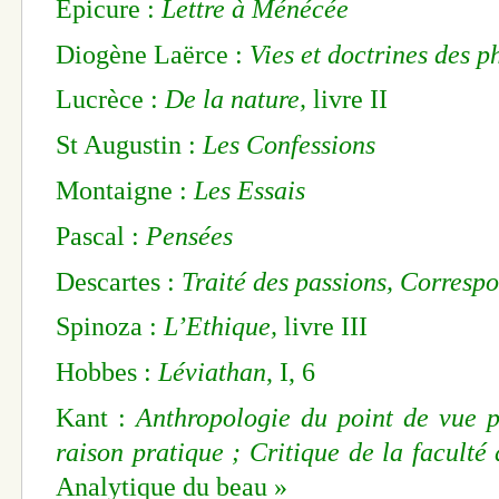
Epicure :
Lettre à Ménécée
Diogène Laërce :
Vies et doctrines des p
Lucrèce :
De la nature,
livre II
St Augustin :
Les Confessions
Montaigne :
Les Essais
Pascal :
Pensées
Descartes :
Traité des passions, Corresp
Spinoza :
L’Ethique,
livre III
Hobbes :
Léviathan
, I, 6
Kant :
Anthropologie du point de vue 
raison pratique ; Critique de la faculté
Analytique du beau »