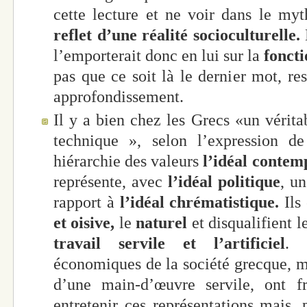
cette lecture et ne voir dans le my
reflet d’une réalité socioculturelle.
l’emporterait donc en lui sur la
foncti
pas que ce soit là le dernier mot, re
approfondissement.
Il y a bien chez les Grecs «un vérita
technique », selon l’expression d
hiérarchie des valeurs
l’idéal contemp
représente, avec
l’idéal politique
, un
rapport à
l’idéal chrématistique.
Ils
et oisive,
le
naturel
et disqualifient l
travail servile et l’artificiel
. 
économiques de la société grecque, 
d’une main-d’œuvre servile, ont f
entretenir ces représentations mais, p