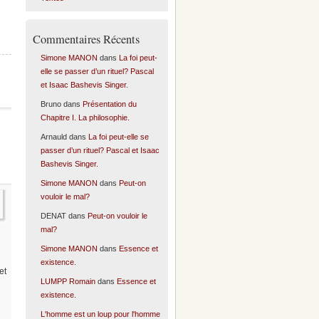
Commentaires Récents
Simone MANON
dans
La foi peut-
elle se passer d’un rituel? Pascal
et Isaac Bashevis Singer.
Bruno
dans
Présentation du
Chapitre I. La philosophie.
Arnauld
dans
La foi peut-elle se
passer d’un rituel? Pascal et Isaac
Bashevis Singer.
Simone MANON
dans
Peut-on
vouloir le mal?
DENAT
dans
Peut-on vouloir le
mal?
Simone MANON
dans
Essence et
existence.
et
LUMPP Romain
dans
Essence et
existence.
L'homme est un loup pour l'homme