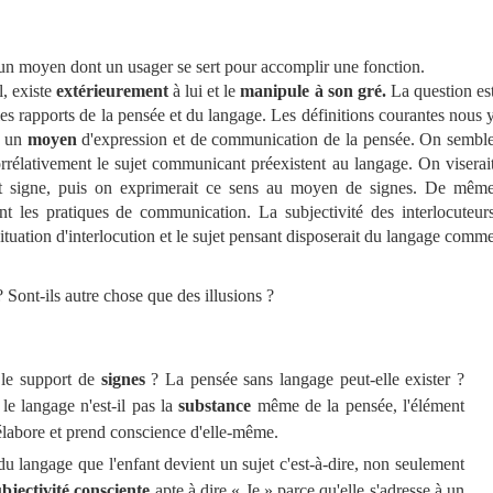
 un moyen dont un usager se sert pour accomplir une fonction.
l, existe
extérieurement
à lui et le
manipule à son gré.
La question es
 les rapports de la pensée et du langage. Les définitions courantes nous 
t un
moyen
d'expression et de communication de la pensée. On sembl
orrélativement le sujet communicant préexistent au langage. On viserai
 signe, puis on exprimerait ce sens au moyen de signes. De mêm
 les pratiques de communication. La subjectivité des interlocuteur
ituation d'interlocution et le sujet pensant disposerait du langage comm
Sont-ils autre chose que des illusions ?
le support de
signes
? La pensée sans langage peut-elle exister ?
 le langage n'est-il pas la
substance
même de la pensée, l'élément
'élabore et prend conscience d'elle-même.
du langage que l'enfant devient un sujet c'est-à-dire, non seulement
bjectivité consciente
apte à dire « Je » parce qu'elle s'adresse à un