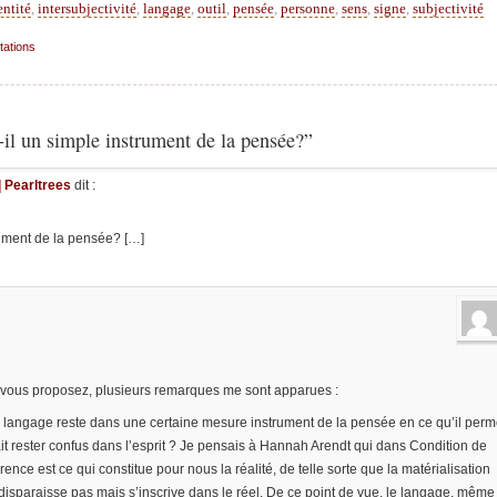
entité
,
intersubjectivité
,
langage
,
outil
,
pensée
,
personne
,
sens
,
signe
,
subjectivité
tations
il un simple instrument de la pensée?”
| Pearltrees
dit :
rument de la pensée? […]
 vous proposez, plusieurs remarques me sont apparues :
e langage reste dans une certaine mesure instrument de la pensée en ce qu’il perm
it rester confus dans l’esprit ? Je pensais à Hannah Arendt qui dans Condition de
ce est ce qui constitue pour nous la réalité, de telle sorte que la matérialisation
isparaisse pas mais s’inscrive dans le réel. De ce point de vue, le langage, même