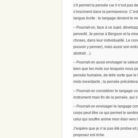
s’il permet la pensée car il n’est pas 
s’inscrivent dans la permanence. C’est
langue écrite : le langage devient le m
– Pourrait-on, face à ce sujet, dévelop
pervertit. Je pense à Bergson et la mi
choses, dans leur individualité. Le conc
pouvoir y penser), mais aussi son entra
abstrait…).
– Pourrait-on aussi envisager la valeu
bien que les mots sur lesquels nous p
pensée humaine, de telle sorte que le l
mots inexistants ; la pensée précéderai
– Pourrait-on considérer le langage c
instrument mais fin de la pensée, qui 
– Pourrait-on envisager le langage com
corps peut être ce qui permet le sentim
celui qui souffre anime mon élan vers lu
J’espère que je n’ai pas été prolixe et
proposez est riche.