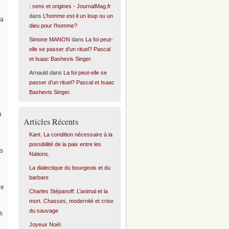
: sens et origines - JournalMag.fr
dans
L’homme est-il un loup ou un
la
dieu pour l’homme?
Simone MANON
dans
La foi peut-
elle se passer d’un rituel? Pascal
et Isaac Bashevis Singer.
Arnauld
dans
La foi peut-elle se
passer d’un rituel? Pascal et Isaac
Bashevis Singer.
a
Articles Récents
Kant. La condition nécessaire à la
possibilité de la paix entre les
us
Nations.
La dialectique du bourgeois et du
barbare
de
Charles Stépanoff: L’animal et la
mort. Chasses, modernité et crise
du sauvage
s
Joyeux Noël.