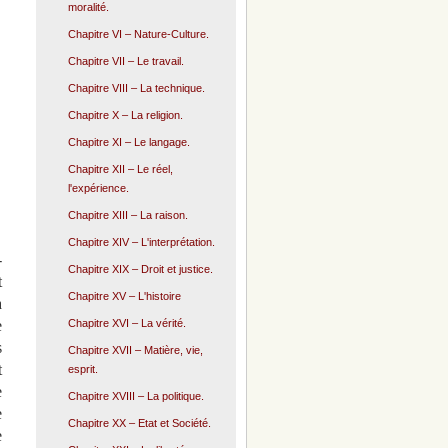
moralité.
Chapitre VI – Nature-Culture.
Chapitre VII – Le travail.
Chapitre VIII – La technique.
Chapitre X – La religion.
Chapitre XI – Le langage.
Chapitre XII – Le réel,
l'expérience.
Chapitre XIII – La raison.
Chapitre XIV – L'interprétation.
-
Chapitre XIX – Droit et justice.
t
Chapitre XV – L'histoire
a
Chapitre XVI – La vérité.
e
s
Chapitre XVII – Matière, vie,
t
esprit.
e
Chapitre XVIII – La politique.
e
Chapitre XX – Etat et Société.
e