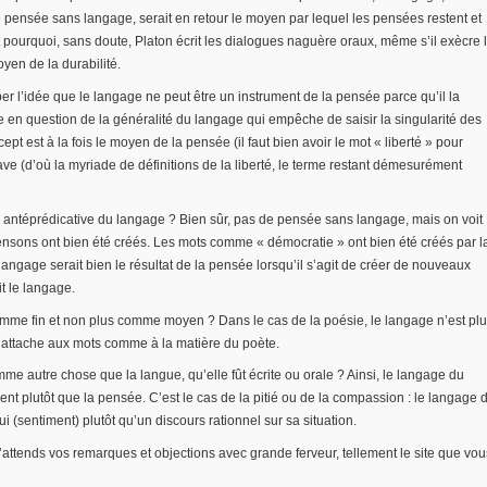
de pensée sans langage, serait en retour le moyen par lequel les pensées restent et
 pourquoi, sans doute, Platon écrit les dialogues naguère oraux, même s’il exècre 
oyen de la durabilité.
per l’idée que le langage ne peut être un instrument de la pensée parce qu’il la
se en question de la généralité du langage qui empêche de saisir la singularité des
ept est à la fois le moyen de la pensée (il faut bien avoir le mot « liberté » pour
ve (d’où la myriade de définitions de la liberté, le terme restant démesurément
r antéprédicative du langage ? Bien sûr, pas de pensée sans langage, mais on voit
ensons ont bien été créés. Les mots comme « démocratie » ont bien été créés par l
angage serait bien le résultat de la pensée lorsqu’il s’agit de créer de nouveaux
t le langage.
omme fin et non plus comme moyen ? Dans le cas de la poésie, le langage n’est pl
s’attache aux mots comme à la matière du poète.
me autre chose que la langue, qu’elle fût écrite ou orale ? Ainsi, le langage du
ent plutôt que la pensée. C’est le cas de la pitié ou de la compassion : le langage 
i (sentiment) plutôt qu’un discours rationnel sur sa situation.
 j’attends vos remarques et objections avec grande ferveur, tellement le site que vou