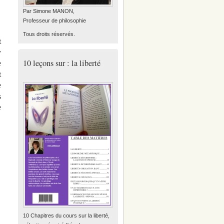
Par Simone MANON,
Professeur de philosophie
Tous droits réservés.
t
y
10 leçons sur : la liberté
e
t
e
s
e
10 Chapitres du cours sur la liberté,