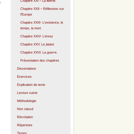
Chapitre XXI – La liberté.
e
Chapitre XXII – Réflexions sur
l'Europe
Chapitre XXIII- L'existence, le
temps, la mort
Chapitre XXIV- L'ennui
Chapitre XXV. Le plaisir.
Chapitre XXVI: La guerre.
Présentation des chapitres
Dissertations
Exercices
Explication de texte
Lecture suivie
Méthodologie
Non classé
Récréation
Répertoire
Textes