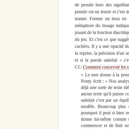
de pensée hors des signifiant
pensée est un leurre et c'est
tramer. Former un tissu en c
métaphore du tissage indique
jouant de la fonction diacritiq
du jeu. Et c'est ce que sugg
cachées. Il y a une opacité d
la reprise, la précision d'un 
et si la parole satisfait
«
c'
Cf.:
Comment concevoir les ra
« Le mot donne à la pensé
Ponty écrit : « Nos analys
déjà une sorte de texte id
aucun texte qu'il puisse c
satisfait c'est par un équ
modèle. Beaucoup plus 
pourquoi il peut si bien 
donne lui-même comme s'il
commencer et de finir ses