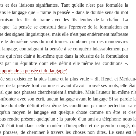
s et des liaisons signifiantes. Tant qu'elle n'est pas formulée la
 dans le langage que « trame la pensée » dans le double sens du mot
roisant les fils de trame avec les fils tendus de la chaîne. La
 que la pensée se construit dans l'épreuve de la formulation en
ue des signes linguistiques, mais elle n'est pas entièrement maîtresse
ère le deuxième sens du mot tramer: combiner par des manoeuvres
u langage, contraignant la pensée à se conquérir inlassablement par
sens qui n'est clair à lui-même que dans la réussite de la formulation
est par un équilibre dont elle définit elle-même les conditions ».
pports de la pensée et du langage?
e son existence la plus haute et la plus vraie » dit Hegel et Merleau
es de la pensée font comme si avant d'avoir trouvé ses mots, elle étai
éal que nos phrases chercheraient à traduire. Mais l'auteur lui-même n'
onfronter avec son écrit, aucun langage avant le langage Si sa parole l
ilibre dont elle définit elle-même les conditions par une perfection san
qu'un moyen le langage est quelque chose comme un être et c'es
nous rendre présent quelqu'un : la parole d'un ami au téléphone nous l
 était tout dans cette manière d'interpeller et de prendre congé, d
 phrases, de cheminer è travers les choses non dites. Le sens est l