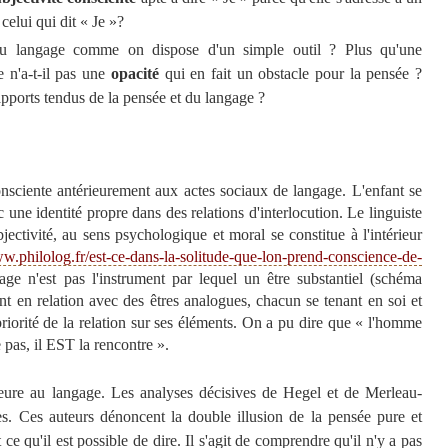
 celui qui dit « Je »?
 du langage comme on dispose d'un simple outil ? Plus qu'une
 n'a-t-il pas une
opacité
qui en fait un obstacle pour la pensée ?
apports tendus de la pensée et du langage ?
consciente antérieurement aux actes sociaux de langage. L'enfant se
une identité propre dans des relations d'interlocution. Le linguiste
ectivité, au sens psychologique et moral se constitue à l'intérieur
ww.philolog.fr/est-ce-dans-la-solitude-que-lon-prend-conscience-de-
age n'est pas l'instrument par lequel un être substantiel (schéma
nt en relation avec des êtres analogues, chacun se tenant en soi et
 priorité de la relation sur ses éléments. On a pu dire que « l'homme
pas, il EST la rencontre ».
ieure au langage. Les analyses décisives de Hegel et de Merleau-
es. Ces auteurs dénoncent la double illusion de la pensée pure et
 ce qu'il est possible de dire. Il s'agit de comprendre qu'il n'y a pas