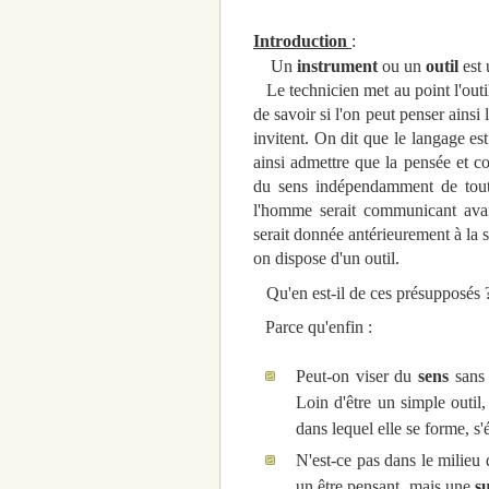
Introduction
:
Un
instrument
ou un
outil
est
Le technicien met au point l'outi
de savoir si l'on peut penser ainsi
invitent. On dit que le langage es
ainsi admettre que la pensée et c
du sens indépendamment de tout
l'homme serait communicant avant
serait donnée antérieurement à la s
on dispose d'un outil.
Qu'en est-il de ces présupposés ? 
Parce qu'enfin :
Peut-on viser du
sens
sans 
Loin d'être un simple outil,
dans lequel elle se forme, s
N'est-ce pas dans le milieu 
un être pensant, mais une
su