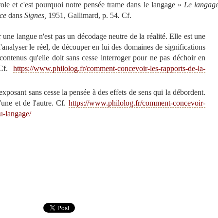
ole et c'est pourquoi notre pensée trame dans le langage »
Le langag
nce
dans
Signes,
1951, Gallimard, p. 54
.
Cf.
une langue n'est pas un décodage neutre de la réalité. Elle est une
analyser le réel, de découper en lui des domaines de significations
contenus qu'elle doit sans cesse interroger pour ne pas déchoir en
 Cf.
https://www.philolog.fr/comment-concevoir-les-rapports-de-la-
xposant sans cesse la pensée à des effets de sens qui la débordent.
'une et de l'autre. Cf.
https://www.philolog.fr/comment-concevoir-
du-langage/