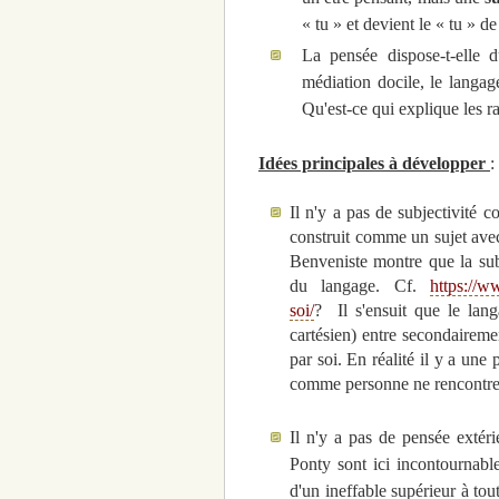
« tu » et devient le « tu » de
La pensée dispose-t-elle
médiation docile, le langage
Qu'est-ce qui explique les r
Idées principales à développer
:
Il n'y a pas de subjectivité 
construit comme un sujet avec 
Benveniste montre que la subj
du langage. Cf.
https://w
soi/
? Il s'ensuit que le lang
cartésien) entre secondaireme
par soi. En réalité il y a une
comme personne ne rencontre 
Il n'y a pas de pensée extér
Ponty sont ici incontournabl
d'un ineffable supérieur à tout