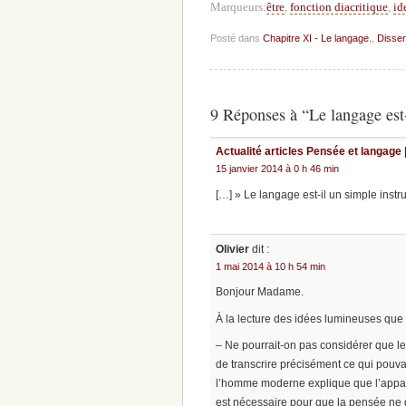
Marqueurs:
être
,
fonction diacritique
,
id
Posté dans
Chapitre XI - Le langage.
,
Disser
9 Réponses à “Le langage est-
Actualité articles Pensée et langage 
15 janvier 2014 à 0 h 46 min
[…] » Le langage est-il un simple inst
Olivier
dit :
1 mai 2014 à 10 h 54 min
Bonjour Madame.
À la lecture des idées lumineuses que
– Ne pourrait-on pas considérer que l
de transcrire précisément ce qui pouva
l’homme moderne explique que l’apparen
est nécessaire pour que la pensée ne d