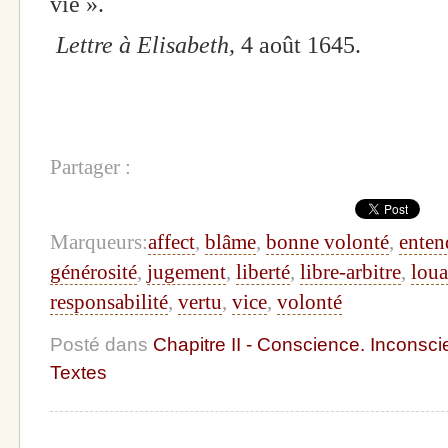
vie ».
Lettre à Elisabeth,
4 août 1645.
Partager :
Marqueurs:
affect
,
blâme
,
bonne volonté
,
ente
générosité
,
jugement
,
liberté
,
libre-arbitre
,
lou
responsabilité
,
vertu
,
vice
,
volonté
Posté dans
Chapitre II - Conscience. Inconscie
Textes