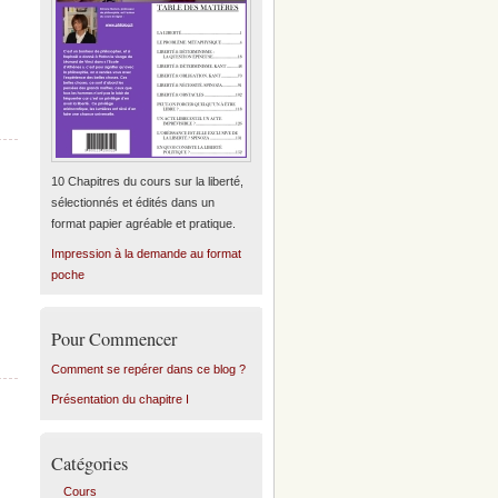
10 Chapitres du cours sur la liberté,
sélectionnés et édités dans un
format papier agréable et pratique.
Impression à la demande au format
poche
Pour Commencer
Comment se repérer dans ce blog ?
Présentation du chapitre I
Catégories
Cours