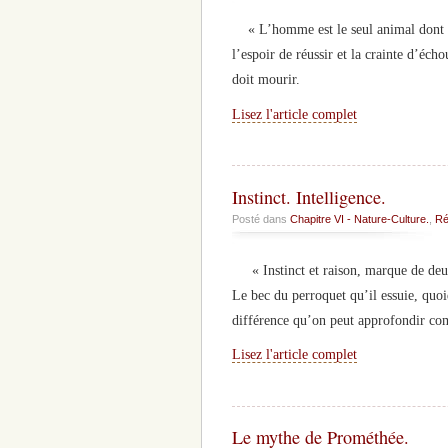
« L’homme est le seul animal dont l’a
l’espoir de réussir et la crainte d’écho
doit mourir.
Lisez l'article complet
Instinct. Intelligence.
Posté dans
Chapitre VI - Nature-Culture.
,
Ré
« Instinct et raison, marque de deux 
Le bec du perroquet qu’il essuie, quoi
différence qu’on peut approfondir comm
Lisez l'article complet
Le mythe de Prométhée.