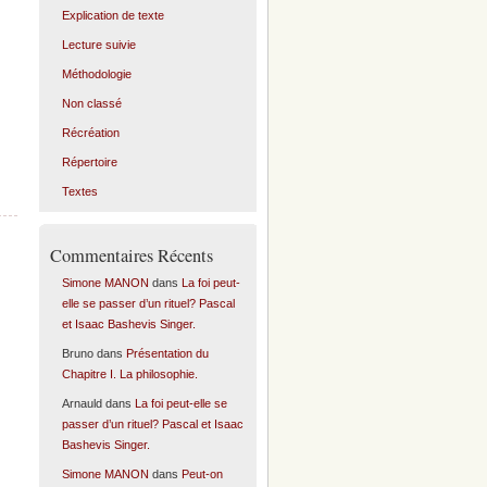
Explication de texte
Lecture suivie
Méthodologie
Non classé
Récréation
Répertoire
Textes
Commentaires Récents
Simone MANON
dans
La foi peut-
elle se passer d’un rituel? Pascal
et Isaac Bashevis Singer.
Bruno
dans
Présentation du
Chapitre I. La philosophie.
Arnauld
dans
La foi peut-elle se
passer d’un rituel? Pascal et Isaac
Bashevis Singer.
Simone MANON
dans
Peut-on