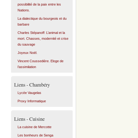
possibilité de la paix entre les
Nations.
La dialectique du bourgeois et du
barbare
Charles Stépanoff: L’animal et la
mort. Chasses, modernité et crise
du sauvage
Joyeux Noël.
Vincent Coussedière. Eloge de
l’assimilation
Liens - Chambéry
Lycée Vaugelas
Proxy Informatique
Liens - Cuisine
La cuisine de Mercotte
Les bonheurs de Senga