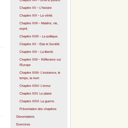
Chapitre XIX – Droit et justice.
Chapitre XV – L'histoire
Chapitre XVI – La vérité.
Chapitre XVII – Matière, vie,
esprit.
Chapitre XVIII – La politique.
Chapitre XX – Etat et Société.
Chapitre XXI – La liberté.
Chapitre XXII – Réflexions sur
l'Europe
Chapitre XXIII- L'existence, le
temps, la mort
Chapitre XXIV- L'ennui
Chapitre XXV. Le plaisir.
Chapitre XXVI: La guerre.
Présentation des chapitres
Dissertations
Exercices