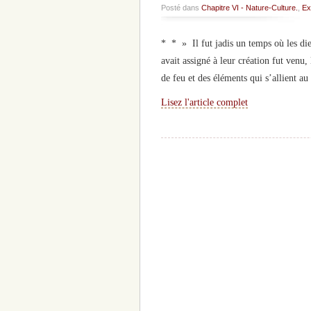
Posté dans
Chapitre VI - Nature-Culture.
,
Ex
* * » Il fut jadis un temps où les die
avait assigné à leur création fut venu,
de feu et des éléments qui s’allient au
Lisez l'article complet