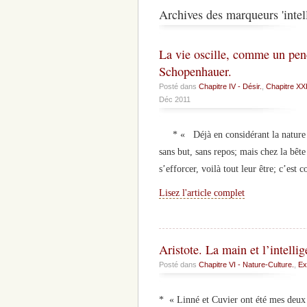
Archives des marqueurs 'intel
La vie oscille, comme un pend
Schopenhauer.
Posté dans
Chapitre IV - Désir.
,
Chapitre XXI
Déc 2011
* « Déjà en considérant la nature br
sans but, sans repos; mais chez la bê
s’efforcer, voilà tout leur être; c’es
Lisez l'article complet
Aristote. La main et l’intelli
Posté dans
Chapitre VI - Nature-Culture.
,
Ex
* « Linné et Cuvier ont été mes deux d