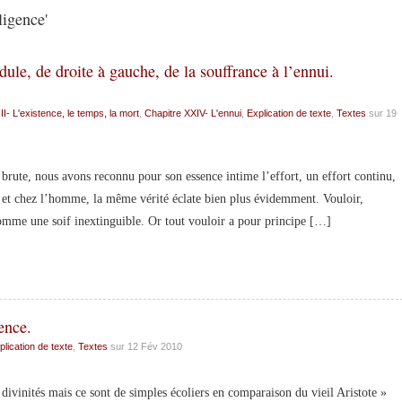
ligence'
ule, de droite à gauche, de la souffrance à l’ennui.
II- L'existence, le temps, la mort
,
Chapitre XXIV- L'ennui
,
Explication de texte
,
Textes
sur 19
ute, nous avons reconnu pour son essence intime l’effort, un effort continu,
te et chez l’homme, la même vérité éclate bien plus évidemment. Vouloir,
t comme une soif inextinguible. Or tout vouloir a pour principe […]
gence.
plication de texte
,
Textes
sur 12 Fév 2010
ivinités mais ce sont de simples écoliers en comparaison du vieil Aristote »