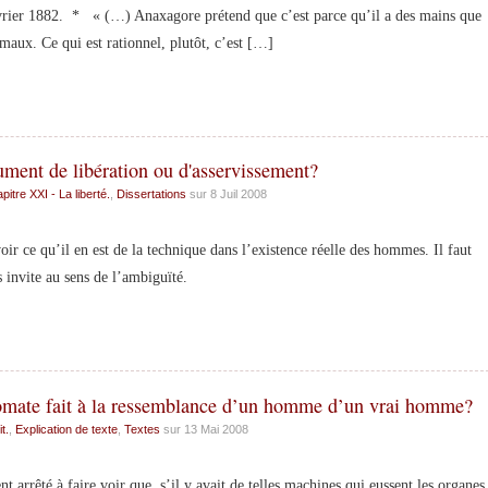
vrier 1882. * « (…) Anaxagore prétend que c’est parce qu’il a des mains que
imaux. Ce qui est rationnel, plutôt, c’est […]
rument de libération ou d'asservissement?
pitre XXI - La liberté.
,
Dissertations
sur 8 Juil 2008
r ce qu’il en est de la technique dans l’existence réelle des hommes. Il faut
s invite au sens de l’ambiguïté.
tomate fait à la ressemblance d’un homme d’un vrai homme?
t.
,
Explication de texte
,
Textes
sur 13 Mai 2008
 arrêté à faire voir que, s’il y avait de telles machines qui eussent les organes