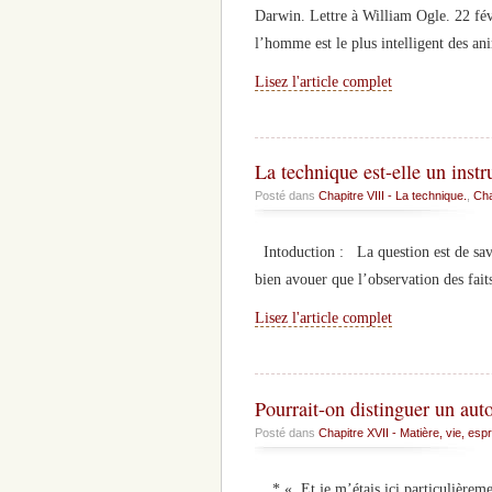
Darwin. Lettre à William Ogle. 22 fé
l’homme est le plus intelligent des an
Lisez l'article complet
La technique est-elle un inst
Posté dans
Chapitre VIII - La technique.
,
Cha
Intoduction : La question est de savoi
bien avouer que l’observation des fait
Lisez l'article complet
Pourrait-on distinguer un au
Posté dans
Chapitre XVII - Matière, vie, espri
* « Et je m’étais ici particulièrement