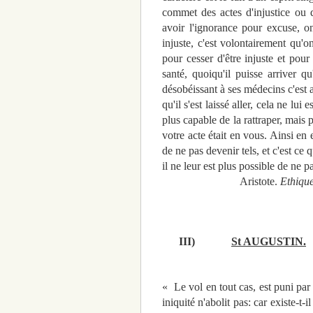
commet des actes d'injustice ou d
avoir l'ignorance pour excuse, 
injuste, c'est volontairement qu'o
pour cesser d'être injuste et pour
santé, quoiqu'il puisse arriver 
désobéissant à ses médecins c'est a
qu'il s'est laissé aller, cela ne lu
plus capable de la rattraper, mais p
votre acte était en vous. Ainsi en 
de ne pas devenir tels, et c'est ce 
il ne leur est plus possible de ne pa
Aristote.
Ethiqu
III)
St AUGUSTIN.
« Le vol en tout cas, est puni par 
iniquité n'abolit pas: car existe-t-