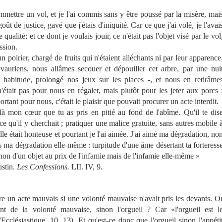
ettre un vol, et je l'ai commis sans y être poussé par la misère, mai
t de justice, gavé que j'étais d'iniquité. Car ce que j'ai volé, je l'avai
ualité; et ce dont je voulais jouir, ce n'était pas l'objet visé par le vol
ssion.
 poirier, chargé de fruits qui n'étaient alléchants ni par leur apparence
 vauriens, nous allâmes secouer et dépouiller cet arbre, par une nui
 habitude, prolongé nos jeux sur les places -, et nous en retirâme
'était pas pour nous en régaler, mais plutôt pour les jeter aux porcs 
tant pour nous, c'était le plaisir que pouvait procurer un acte interdit.
on cœur que tu as pris en pitié au fond de l'abîme. Qu'il te dis
 qu'il y cherchait ; pratiquer une malice gratuite, sans autres mobile 
e était honteuse et pourtant je l'ai aimée. J'ai aimé ma dégradation, no
 ma dégradation elle-même : turpitude d'une âme désertant ta forteress
 non d'un objet au prix de l'infamie mais de l'infamie elle-même »
n.
Les Confessions.
LII. IV, 9.
 un acte mauvais si une volonté mauvaise n'avait pris les devants. O
 de la volonté mauvaise, sinon l'orgueil ? Car «l'orgueil est l
clésiastique, 10, 13). Et qu'est-ce donc que l'orgueil sinon l'appéti