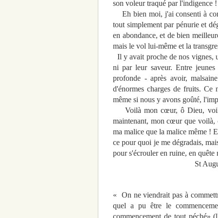
son voleur traqué par l'indigence !
Eh bien moi, j'ai consenti à comm
tout simplement par pénurie et dégoû
en abondance, et de bien meilleure q
mais le vol lui-même et la transgre
Il y avait proche de nos vignes, un
ni par leur saveur. Entre jeunes
profonde - après avoir, malsaine
d'énormes charges de fruits. Ce n
même si nous y avons goûté, l'impor
Voilà mon cœur, ô Dieu, voilà m
maintenant, mon cœur que voilà, ce
ma malice que la malice même ! Ell
ce pour quoi je me dégradais, mais
pour s'écrouler en ruine, en quête
St Augusti
« On ne viendrait pas à commettre
quel a pu être le commencement
commencement de tout péché» (l'Ec