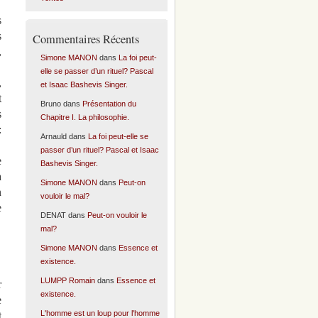
s
s
Commentaires Récents
,
Simone MANON
dans
La foi peut-
elle se passer d’un rituel? Pascal
,
et Isaac Bashevis Singer.
t
Bruno
dans
Présentation du
s
Chapitre I. La philosophie.
:
Arnauld
dans
La foi peut-elle se
passer d’un rituel? Pascal et Isaac
e
Bashevis Singer.
à
Simone MANON
dans
Peut-on
n
vouloir le mal?
e
DENAT
dans
Peut-on vouloir le
mal?
Simone MANON
dans
Essence et
existence.
LUMPP Romain
dans
Essence et
r
existence.
e
L'homme est un loup pour l'homme
t