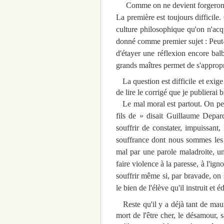
Comme on ne devient forgeron qu'
La première est toujours difficile.
culture philosophique qu'on n'acqu
donné comme premier sujet : Peut-o
d'étayer une réflexion encore balbu
grands maîtres permet de s'appropr
La question est difficile et exige u
de lire le corrigé que je publierai b
Le mal moral est partout. On peut f
fils de » disait Guillaume Depar
souffrir de constater, impuissant,
souffrance dont nous sommes les u
mal par une parole maladroite, un 
faire violence à la paresse, à l'ig
souffrir même si, par bravade, on 
le bien de l'élève qu'il instruit et 
Reste qu'il y a déjà tant de maux
mort de l'être cher, le désamour, 