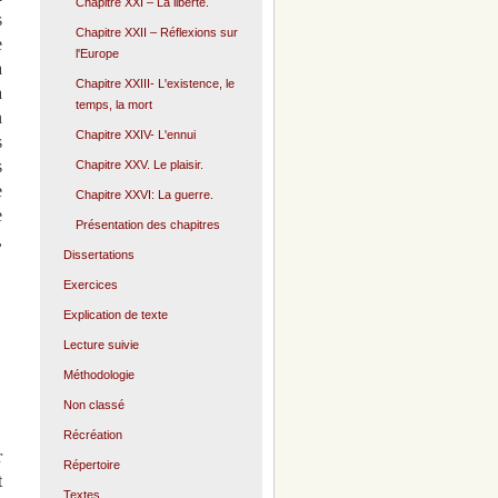
Chapitre XXI – La liberté.
s
Chapitre XXII – Réflexions sur
e
l'Europe
a
Chapitre XXIII- L'existence, le
a
temps, la mort
n
Chapitre XXIV- L'ennui
s
s
Chapitre XXV. Le plaisir.
e
Chapitre XXVI: La guerre.
e
Présentation des chapitres
,
Dissertations
Exercices
Explication de texte
Lecture suivie
Méthodologie
Non classé
Récréation
r
Répertoire
t
Textes