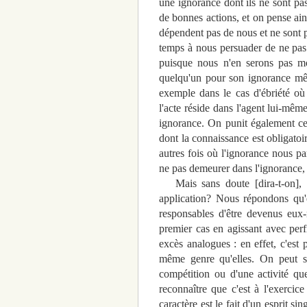
une ignorance dont ils ne sont pa
de bonnes actions, et on pense ain
dépendent pas de nous et ne sont p
temps à nous persuader de ne pas a
puisque nous n'en serons pas mo
quelqu'un pour son ignorance mê
exemple dans le cas d'ébriété où 
l'acte réside dans l'agent lui-même
ignorance. On punit également ceu
dont la connaissance est obligatoi
autres fois où l'ignorance nous par
ne pas demeurer dans l'ignorance, é
Mais sans doute [dira-t-on], un
application? Nous répondons qu'
responsables d'être devenus eux-
premier cas en agissant avec perf
excès analogues : en effet, c'est p
même genre qu'elles. On peut s
compétition ou d'une activité qu
reconnaître que c'est à l'exercice
caractère est le fait d'un esprit s