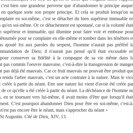
c'est bien une grandeur perverse que d'abandonner le principe auque
e en quelque sorte son propre principe. Et cela se produit lorsqu'on s
mplaire en soi-même, c'est se détacher du bien supérieur immuable e
s qu'en soi-même. Or ce détachement est spontané, car si la volonté étai
n supérieur et immuable, qui illumine pour faire voir et embrase pou
s détournée pour se complaire en elle-même et tomber dans les ténèbres e
as ajouté foi aux paroles du serpent, l'homme n'aurait pas préféré l
mandation de Dieu; il n'aurait pas pensé qu'il était excusable e
pour conserver sa fidélité à la compagne de sa vie même dans l
t pas commis l'oeuvre mauvaise, c'est-à-dire la transgression de mange
ient pas déjà été mauvais. Car ce fruit mauvais ne pouvait être produit qu
 rendu l'arbre mauvais, c'est un acte contraire à la nature. Mais le vic
créée à partir du néant. Etre une nature lui vient d'avoir été créée pa
t de ce qu'elle a été créée à partir du néant. La déchéance de l'homme n
, en se tournant vers lui-même, il avait moins d'être que lorsqu'il étai
ement. C'est pourquoi abandonner Dieu pour être en soi-même, c'est-à
n'est pas encore être le néant, mais s'approcher du néant »
tin.
Cité de Dieu,
XIV, 13.