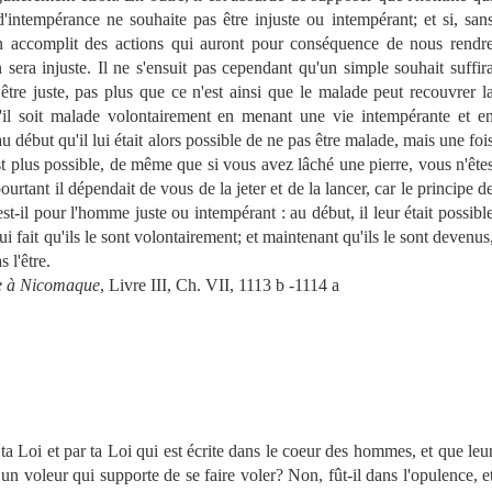
'intempérance ne souhaite pas être injuste ou intempérant; et si, san
on accomplit des actions qui auront pour conséquence de nous rendr
n sera injuste. Il ne s'ensuit pas cependant qu'un simple souhait suffir
 être juste, pas plus que ce n'est ainsi que le malade peut recouvrer l
qu'il soit malade volontairement en menant une vie intempérante et e
u début qu'il lui était alors possible de ne pas être malade, mais une foi
i est plus possible, de même que si vous avez lâché une pierre, vous n'ête
ourtant il dépendait de vous de la jeter et de la lancer, car le principe d
est-il pour l'homme juste ou intempérant : au début, il leur était possibl
qui fait qu'ils le sont volontairement; et maintenant qu'ils le sont devenus
s l'être.
e à Nicomaque
, Livre III, Ch. VII, 1113 b -1114 a
ta Loi et par ta Loi qui est écrite dans le coeur des hommes, et que leu
il un voleur qui supporte de se faire voler? Non, fût-il dans l'opulence, e