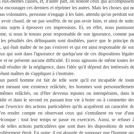
s eux-mêmes causes, et, d'autre part, on honore ceux qui accomplissen
si encourager ces derniers et réprimer les autres. Mais les choses qui n
as volontaires, personne n'engage à les faire, attendu qu'on perdrait so
voir chaud, de ne pas souffrir, de ne pas avoir faim, et ainsi de suite
ins sujets à éprouver ces impressions. Et, en effet, nous punisson
me, si nous le tenons pour responsable de son ignorance, comme pa
les pénalités des délinquants sont doublées, parce que le principe d
, qui était maître de ne pas s'enivrer et qui est ainsi responsable de so
x qui sont dans l'ignorance de quelqu'une de ces dispositions légale
re et ne présente aucune difficulté. Et nous agissons de même toutes le
aît résulter de la négligence, dans l'idée qu'il dépend des intéressés d
tant maîtres de s'appliquer à s'instruire.
 pareil homme est fait de telle sorte qu'il est incapable de tout
en menant une existence relâchée, les hommes sont personnellemen
mêmes relâchés, ou d'être devenus injustes ou intempérants, dans l
idie et dans le second en passant leur vie à boire ou à commettre de
ar l'exercice des actions particulières qu'ils acquièrent un caractère d
'en rendre compte en observant ceux qui s'entraînent en vue d'un
elconque : tout leur temps se passe en exercices. Aussi, se refuser 
 de telles actions particulières que sont dues les dispositions de notr
ingulièrement étroit. En outre, il est absurde de supposer que l'homme qu