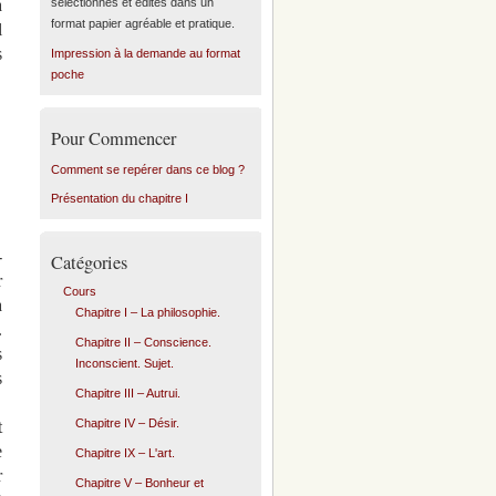
à
sélectionnés et édités dans un
format papier agréable et pratique.
l
s
Impression à la demande au format
poche
Pour Commencer
Comment se repérer dans ce blog ?
Présentation du chapitre I
-
Catégories
r
Cours
à
Chapitre I – La philosophie.
.
Chapitre II – Conscience.
s
Inconscient. Sujet.
s
Chapitre III – Autrui.
Chapitre IV – Désir.
t
e
Chapitre IX – L'art.
r
Chapitre V – Bonheur et