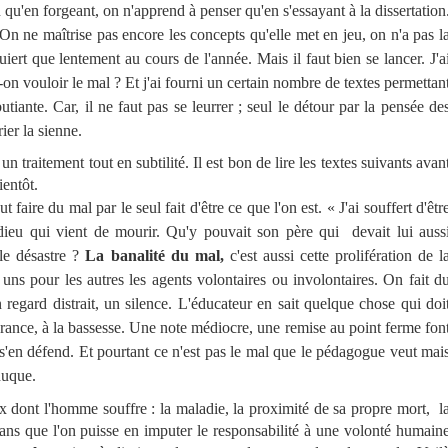
en forgeant, on n'apprend à penser qu'en s'essayant à la dissertation
 On ne maîtrise pas encore les concepts qu'elle met en jeu, on n'a pas l
iert que lentement au cours de l'année. Mais il faut bien se lancer. J'a
n vouloir le mal ? Et j'ai fourni un certain nombre de textes permettan
tiante. Car, il ne faut pas se leurrer ; seul le détour par la pensée de
ier la sienne.
n traitement tout en subtilité. Il est bon de lire les textes suivants avan
ientôt.
aire du mal par le seul fait d'être ce que l'on est. « J'ai souffert d'êtr
dieu qui vient de mourir. Qu'y pouvait son père qui devait lui auss
 le désastre ?
La banalité du mal,
c'est aussi cette prolifération de l
ns pour les autres les agents volontaires ou involontaires. On fait d
regard distrait, un silence. L'éducateur en sait quelque chose qui doi
norance, à la bassesse. Une note médiocre, une remise au point ferme fon
s'en défend. Et pourtant ce n'est pas le mal que le pédagogue veut mai
éduque.
 dont l'homme souffre : la maladie, la proximité de sa propre mort, l
sans que l'on puisse en imputer le responsabilité à une volonté humain