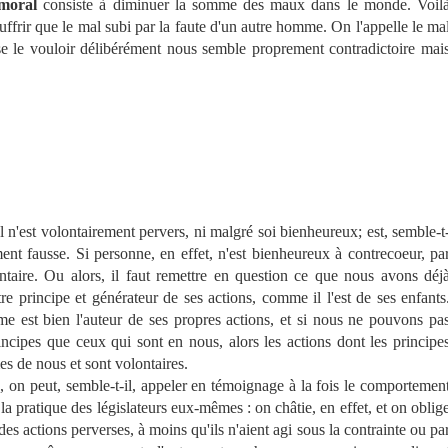
 moral
consiste à diminuer la somme des maux dans le monde. Voil
uffrir que le mal subi par la faute d'un autre homme. On l'appelle le ma
se le vouloir délibérément nous semble proprement contradictoire mai
n'est volontairement pervers, ni malgré soi bienheureux; est, semble-t
ement fausse. Si personne, en effet, n'est bienheureux à contrecoeur, pa
ontaire. Ou alors, il faut remettre en question ce que nous avons déj
re principe et générateur de ses actions, comme il l'est de ses enfants
me est bien l'auteur de ses propres actions, et si nous ne pouvons pa
incipes que ceux qui sont en nous, alors les actions dont les principe
s de nous et sont volontaires.
on peut, semble-t-il, appeler en témoignage à la fois le comportemen
 la pratique des législateurs eux-mêmes : on châtie, en effet, et on oblig
s actions perverses, à moins qu'ils n'aient agi sous la contrainte ou pa