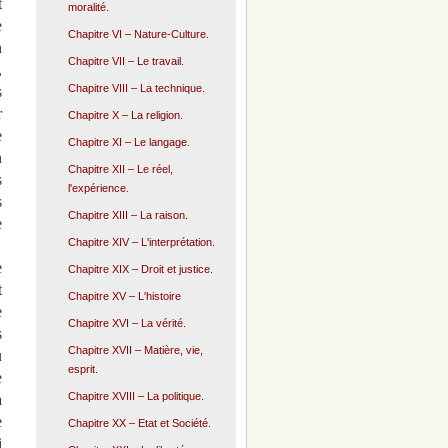
t
moralité.
e
Chapitre VI – Nature-Culture.
n
Chapitre VII – Le travail.
,
Chapitre VIII – La technique.
s
r
Chapitre X – La religion.
e
Chapitre XI – Le langage.
n
Chapitre XII – Le réel,
s
l'expérience.
s
Chapitre XIII – La raison.
e
Chapitre XIV – L'interprétation.
e
Chapitre XIX – Droit et justice.
t
Chapitre XV – L'histoire
e
Chapitre XVI – La vérité.
s
Chapitre XVII – Matière, vie,
u
esprit.
e
Chapitre XVIII – La politique.
à
e
Chapitre XX – Etat et Société.
i