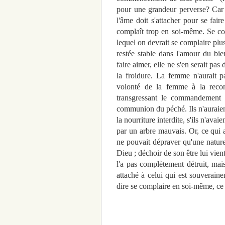
pour une grandeur perverse? Car 
l'âme doit s'attacher pour se fair
complaît trop en soi-même. Se co
lequel on devrait se complaire plu
restée stable dans l'amour du bie
faire aimer, elle ne s'en serait pa
la froidure. La femme n'aurait p
volonté de la femme à la recom
transgressant le commandement 
communion du péché. Ils n'auraien
la nourriture interdite, s'ils n'ava
par un arbre mauvais. Or, ce qui a
ne pouvait dépraver qu'une nature 
Dieu ; déchoir de son être lui vien
l'a pas complètement détruit, mais
attaché à celui qui est souverain
dire se complaire en soi-même, ce 
St Augus