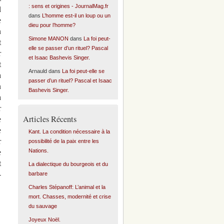
: sens et origines - JournalMag.fr
l
dans
L’homme est-il un loup ou un
e
dieu pour l’homme?
n
Simone MANON
dans
La foi peut-
t
elle se passer d’un rituel? Pascal
r
et Isaac Bashevis Singer.
t
Arnauld
dans
La foi peut-elle se
a
passer d’un rituel? Pascal et Isaac
n
Bashevis Singer.
a
r
Articles Récents
e
e
Kant. La condition nécessaire à la
r
possibilité de la paix entre les
Nations.
e
t
La dialectique du bourgeois et du
-
barbare
Charles Stépanoff: L’animal et la
mort. Chasses, modernité et crise
du sauvage
Joyeux Noël.