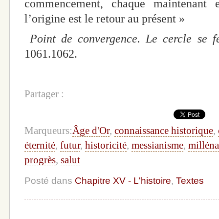
commencement, chaque maintenant e
l’origine est le retour au présent »
Point de convergence. Le cercle se 
1061.1062.
Partager :
Marqueurs:
Âge d'Or
,
connaissance historique
,
éternité
,
futur
,
historicité
,
messianisme
,
millén
progrès
,
salut
Posté dans
Chapitre XV - L'histoire
,
Textes