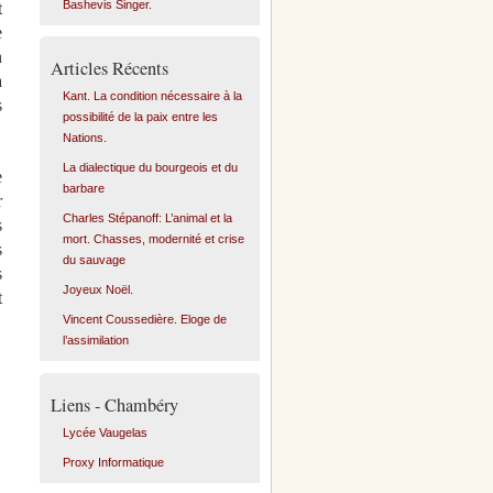
Bashevis Singer.
t
e
n
Articles Récents
à
Kant. La condition nécessaire à la
s
possibilité de la paix entre les
Nations.
La dialectique du bourgeois et du
e
barbare
r
Charles Stépanoff: L’animal et la
s
mort. Chasses, modernité et crise
s
du sauvage
s
Joyeux Noël.
t
Vincent Coussedière. Eloge de
l’assimilation
Liens - Chambéry
Lycée Vaugelas
Proxy Informatique