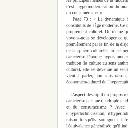
les principes mêmes de la modernité
c'est l'hypermodernisation du mond
du consumérisme. »
Page 73 : « La dynamique hyper
constitutifs de l'âge moderne. Ce q
proprement culturel. De même que
voyons-nous se développer ce qu'
premièrement par la fin de la disj
de la sphère culturelle, troisièm
caractérise l'époque hyper- moder
tradition (la culture au sens anth
culture), elle est devenue un sec
vient à parler, non sans raison
économico-culturel de l'hypercapit
L'aspect descriptif du propos me
caractérise par une quadruple tend
et du consumérisme ? Avec leu
d'hypertechnicisation, d'hyper
raison lorsqu'ils soulignent l'
l'équivalence généralisée qu'il in