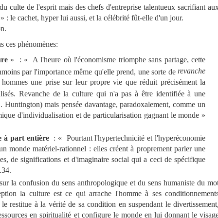
 du culte de l'esprit mais des chefs d'entreprise talentueux sacrifiant au
: le cachet, hyper lui aussi, et la célébrité fût-elle d'un jour.
n.
ns ces phénomènes:
ure
» : « A l'heure où l'économisme triomphe sans partage, cette
revanche
anmoins par l'importance même qu'elle prend, une sorte de
 hommes une prise sur leur propre vie que réduit précisément la
isés. Revanche de la culture qui n'a pas à être identifiée à une
 (S. Huntington) mais pensée davantage, paradoxalement, comme un
que d'individualisation et de particularisation gagnant le monde »
 à part entière
: « Pourtant l'hypertechnicité et l'hyperéconomie
un monde matériel-rationnel : elles créent à proprement parler une
, de significations et d'imaginaire social qui a ceci de spécifique
.34.
ur la confusion du sens anthropologique et du sens humaniste du mo
eption la culture est ce qui arrache l'homme à ses conditionnement
 le restitue à la vérité de sa condition en suspendant le divertissement
essources en spiritualité et configure le monde en lui donnant le visag