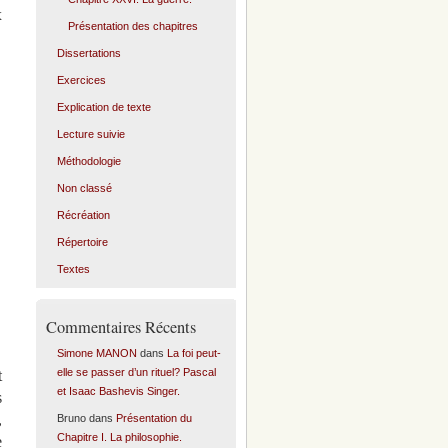
x
Présentation des chapitres
Dissertations
Exercices
Explication de texte
Lecture suivie
Méthodologie
Non classé
Récréation
Répertoire
Textes
Commentaires Récents
Simone MANON
dans
La foi peut-
elle se passer d’un rituel? Pascal
t
et Isaac Bashevis Singer.
s
,
Bruno
dans
Présentation du
Chapitre I. La philosophie.
e