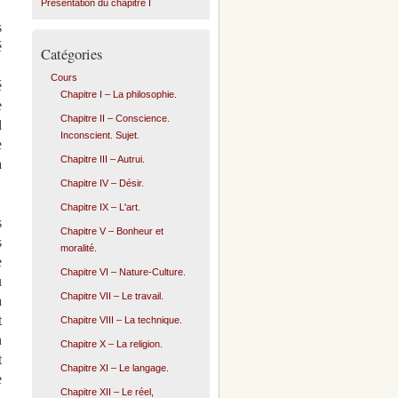
Présentation du chapitre I
s
é
Catégories
Cours
é
Chapitre I – La philosophie.
e
Chapitre II – Conscience.
l
Inconscient. Sujet.
e
Chapitre III – Autrui.
à
Chapitre IV – Désir.
Chapitre IX – L'art.
s
Chapitre V – Bonheur et
s
moralité.
e
Chapitre VI – Nature-Culture.
u
Chapitre VII – Le travail.
a
t
Chapitre VIII – La technique.
n
Chapitre X – La religion.
t
Chapitre XI – Le langage.
e
Chapitre XII – Le réel,