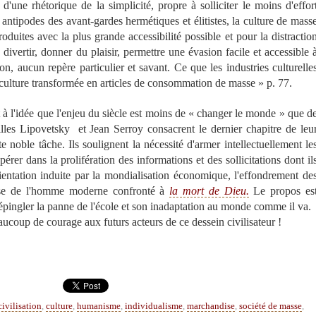
d'une rhétorique de la simplicité, propre à solliciter le moins d'effor
 antipodes des avant-gardes hermétiques et élitistes, la culture de mass
oduites avec la plus grande accessibilité possible et pour la distractio
divertir, donner du plaisir, permettre une évasion facile et accessible 
n, aucun repère particulier et savant. Ce que les industries culturelle
e culture transformée en articles de consommation de masse » p. 77.
à l'idée que l'enjeu du siècle est moins de « changer le monde » que d
illes Lipovetsky et Jean Serroy consacrent le dernier chapitre de leu
e noble tâche. Ils soulignent la nécessité d'armer intellectuellement le
pérer dans la prolifération des informations et des sollicitations dont il
orientation induite par la mondialisation économique, l'effondrement de
oisse de l'homme moderne confronté à
la mort de Dieu.
Le propos es
'épingler la panne de l'école et son inadaptation au monde comme il va.
aucoup de courage aux futurs acteurs de ce dessein civilisateur !
civilisation
,
culture
,
humanisme
,
individualisme
,
marchandise
,
société de masse
,