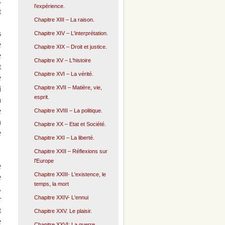
,
l'expérience.
t
Chapitre XIII – La raison.
s
Chapitre XIV – L'interprétation.
e
Chapitre XIX – Droit et justice.
e
Chapitre XV – L'histoire
t
Chapitre XVI – La vérité.
e
Chapitre XVII – Matière, vie,
i
esprit.
a
e
Chapitre XVIII – La politique.
n
Chapitre XX – Etat et Société.
e
Chapitre XXI – La liberté.
Chapitre XXII – Réflexions sur
l'Europe
e
Chapitre XXIII- L'existence, le
e
temps, la mort
,
Chapitre XXIV- L'ennui
r
t
Chapitre XXV. Le plaisir.
e
Chapitre XXVI: La guerre.