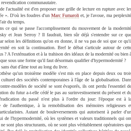
la revendication communautaire.
l'actualité est d'en proposer une grille de lecture en rupture avec le
vée ». D'où les foudres d'un
Marc Fumaroli
et, je l'avoue, ma perplexit
'air du temps.
ns ce qui se passe l'accomplissement du mouvement de la modernit
sky et Jean Serroy ? Il faudrait, bien sûr déjà s'entendre sur ce qu
r selon les définitions qu'on en donne, il ne va pas de soi que ce qu'i
rnité en soit la continuation. Bref le débat s'articule autour de cett
us ? A l'exténuation et à la trahison des idéaux de la modernité ou bien 
que sous une forme qu'il faut désormais qualifier d'hypermodernité ?
sans état d'âme tout au long du livre.
thèse qu'un troisième modèle s'est mis en place depuis deux ou troi
 culturel des sociétés contemporaines à l'âge de la globalisation. Dan
 contre-modèles de société se sont évaporés, ils ont perdu l'essentiel d
isation du futur a-t-elle cédé le pas au surinvestissement du présent et d
adication du passé n'est plus à l'ordre du jour: l'époque est à l
e de l'authentique, à la remobilisation des mémoires religieuses e
particularistes. Autant de bouleversements qui autorisent à parler d'u
i de l'hypermodernité, où les systèmes et valeurs traditionnels qui on
 ne sont plus structurants, où ne sont plus véritablement opératoires qu