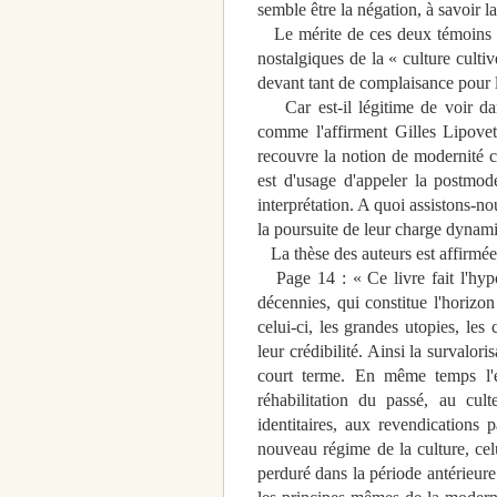
semble être la négation, à savoir 
Le mérite de ces deux témoins de 
nostalgiques de la « culture culti
devant tant de complaisance pour l
Car est-il légitime de voir da
comme l'affirment Gilles Lipovet
recouvre la notion de modernité ca
est d'usage d'appeler la postmode
interprétation. A quoi assistons-no
la poursuite de leur charge dynami
La thèse des auteurs est affirmée 
Page 14 : « Ce livre fait l'hypo
décennies, qui constitue l'horizon
celui-ci, les grandes utopies, les
leur crédibilité. Ainsi la survalor
court terme. En même temps l'ér
réhabilitation du passé, au cult
identitaires, aux revendications 
nouveau régime de la culture, celu
perduré dans la période antérieure