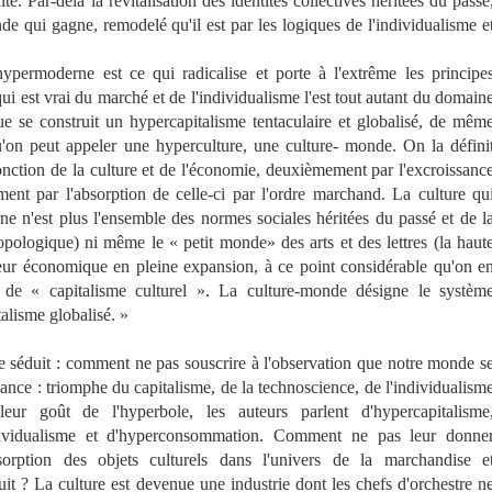
. Par-delà la revitalisation des identités collectives héritées du passé
e qui gagne, remodelé qu'il est par les logiques de l'individualisme e
moderne est ce qui radicalise et porte à l'extrême les principe
ui est vrai du marché et de l'individualisme l'est tout autant du domain
 se construit un hypercapitalisme tentaculaire et globalisé, de mêm
on peut appeler une hyperculture, une culture- monde. On la défini
onction de la culture et de l'économie, deuxièmement par l'excroissanc
ement par l'absorption de celle-ci par l'ordre marchand. La culture qu
ne n'est plus l'ensemble des normes sociales héritées du passé et de l
ropologique) ni même le « petit monde» des arts et des lettres (la haut
teur économique en pleine expansion, à ce point considérable qu'on e
, de « capitalisme culturel ». La culture-monde désigne le systèm
alisme globalisé. »
 séduit : comment ne pas souscrire à l'observation que notre monde s
ance : triomphe du capitalisme, de la technoscience, de l'individualism
r goût de l'hyperbole, les auteurs parlent d'hypercapitalisme
individualisme et d'hyperconsommation. Comment ne pas leur donne
absorption des objets culturels dans l'univers de la marchandise e
duit ? La culture est devenue une industrie dont les chefs d'orchestre n