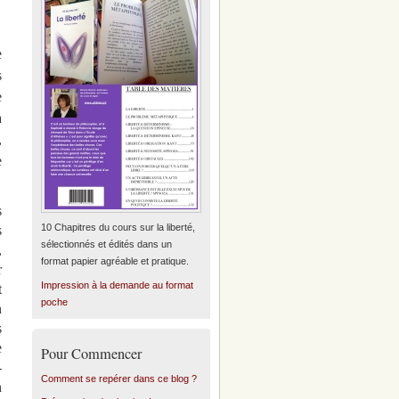
e
s
e
a
,
e
s
10 Chapitres du cours sur la liberté,
s
sélectionnés et édités dans un
,
format papier agréable et pratique.
r
Impression à la demande au format
t
poche
n
s
e
Pour Commencer
-
Comment se repérer dans ce blog ?
n