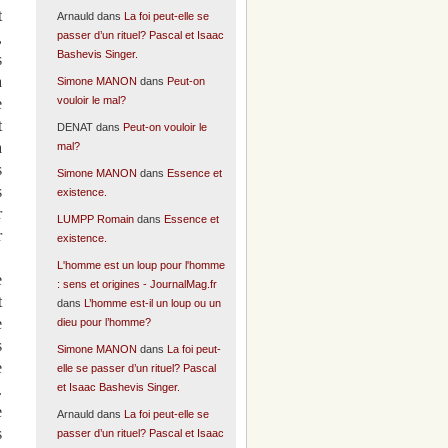
t
Arnauld
dans
La foi peut-elle se
passer d’un rituel? Pascal et Isaac
,
Bashevis Singer.
s
à
Simone MANON
dans
Peut-on
vouloir le mal?
e
t
DENAT
dans
Peut-on vouloir le
a
mal?
s
Simone MANON
dans
Essence et
s
existence.
r
LUMPP Romain
dans
Essence et
r
existence.
L'homme est un loup pour l'homme
e
: sens et origines - JournalMag.fr
t
dans
L’homme est-il un loup ou un
e
dieu pour l’homme?
s
Simone MANON
dans
La foi peut-
e
elle se passer d’un rituel? Pascal
et Isaac Bashevis Singer.
.
e
Arnauld
dans
La foi peut-elle se
s
passer d’un rituel? Pascal et Isaac