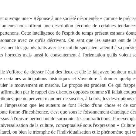
 cet ouvrage une « Réponse à une société désorientée » comme le précis
s auteurs nous offrent une description féconde de certaines tendance
rtenons. Cette intelligence de l'esprit du temps présent est sans dout
onsonance avec ce qu'ils décrivent. On sent que les auteurs ont de l
ssinent les grands traits avec le recul du spectateur attentif à sa poésie
s horreurs mais aussi le consentement à l'orientation qu'ils voient s
 s'efforce de dresser l'état des lieux et elle le fait avec bonheur mai
e certaines anticipations historiques et s'aventure à donner quelque
guler le mouvement en marche. Le propos est prudent. Ce qui frappe
 affirmation par le rappel des discours opposés comme s'il fallait coupe
ritiques que ne peuvent manquer de susciter, à la fois, les descriptions e
ois l'impression que les auteurs se font l'écho d'une chose et de so
 toute forme d'incohérence, c'est que sous le foisonnement chaotique de
essus à l'œuvre permettant de surmonter les contradictions. Par exempl
universalisation de la culture, conceptualisé sous l'expression « Culture
lturel, ou bien le triomphe de l'individualisation et le phénomène qui e