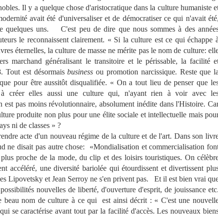
obles. Il y a quelque chose d'aristocratique dans la culture humaniste e
odernité avait été d'universaliser et de démocratiser ce qui n'avait été
de quelques uns.
C'est peu de dire que nous sommes à des année
teurs le reconnaissent clairement. « Si la culture est ce qui échappe 
res éternelles, la culture de masse ne mérite pas le nom de culture: ell
rs marchand généralisant le transitoire et le périssable, la facilité e
8. Tout est désormais
business
ou promotion narcissique
.
Reste que l
que pour être aussitôt disqualifiée. « On a tout lieu de penser que le
i à créer elles aussi une culture qui, n'ayant rien à voir avec le
en est pas moins révolutionnaire, absolument inédite dans l'Histoire. Ca
lture produite non plus pour une élite sociale et intellectuelle mais pou
pays ni de classes » ?
dre acte d'un nouveau régime de la culture et de l'art. Dans son livr
 ne disait pas autre chose: «Mondialisation et commercialisation fon
plus proche de la mode, du clip et des loisirs touristiques. On célèbr
 accéléré, une diversité bariolée qui étourdissent et divertissent plu
lles Lipovetsky et Jean Serroy ne s'en privent pas. Et il est bien vrai qu
ssibilités nouvelles de liberté, d'ouverture d'esprit, de jouissance etc
e beau nom de culture à ce qui est ainsi décrit : « C'est une nouvell
ui se caractérise avant tout par la facilité d'accès. Les nouveaux bien