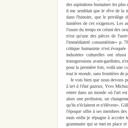
des aspirations humaines les plus n
il me semblait que le rêve de la m
dans l'histoire, que le privilège 
lumières de ces exigences. Les au
l'usure du temps en créant des oeuv
n'est qu'une des pièces de l'unive
l'immédiateté consumériste» p. 7
critique humaniste n'est évoquée 
industries culturelles ont réuss
transgressions avant-gardistes, n'
pour la première fois, voilà une cu
tout le monde
, sans frontières de 
Je vois bien que nous devons pren
L'art à l'état gazeux,
Yves Michaud
entrer dans un monde où l'art est 
alors une profusion, un changement
qu'ils n'éclairent et n'élèvent». Gi
l'époque offre à ses membres des po
mais enfin je répugne à accoler l
grammaire qui se met en place et q