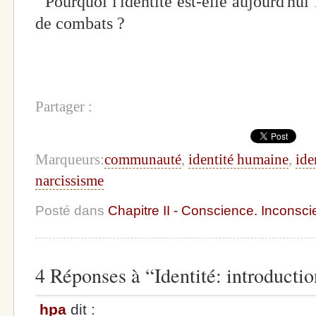
Pourquoi l'identité est-elle aujourd'hui 
de combats ?
Partager :
Marqueurs:
communauté
,
identité humaine
,
ide
narcissisme
Posté dans
Chapitre II - Conscience. Inconscie
4 Réponses à “Identité: introductio
hpa
dit :