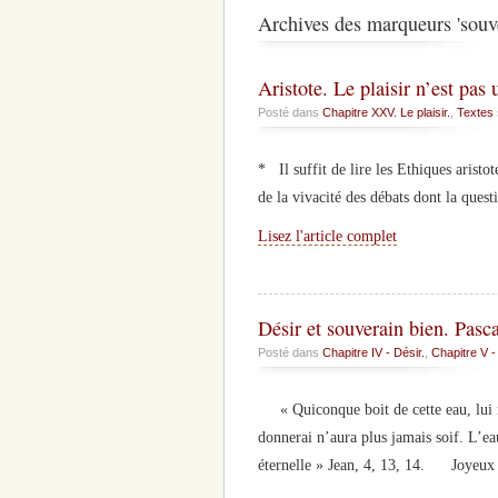
Archives des marqueurs 'souve
Aristote. Le plaisir n’est pa
Posté dans
Chapitre XXV. Le plaisir.
,
Textes
* Il suffit de lire les Ethiques aris
de la vivacité des débats dont la questi
Lisez l'article complet
Désir et souverain bien. Pasca
Posté dans
Chapitre IV - Désir.
,
Chapitre V -
« Quiconque boit de cette eau, lui rép
donnerai n’aura plus jamais soif. L’eau
éternelle » Jean, 4, 13, 14. Joyeu