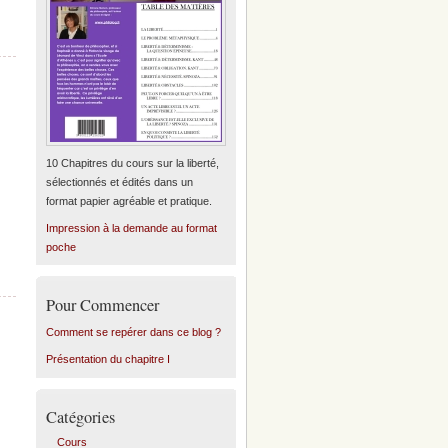
10 Chapitres du cours sur la liberté,
sélectionnés et édités dans un
format papier agréable et pratique.
Impression à la demande au format
poche
Pour Commencer
Comment se repérer dans ce blog ?
Présentation du chapitre I
Catégories
Cours