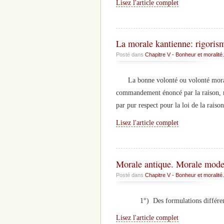
Lisez l'article complet
La morale kantienne: rigoris
Posté dans
Chapitre V - Bonheur et moralité.
La bonne volonté ou volonté morale 
commandement énoncé par la raison, non
par pur respect pour la loi de la raison
Lisez l'article complet
Morale antique. Morale mode
Posté dans
Chapitre V - Bonheur et moralité.
1°) Des formulations différente
Lisez l'article complet