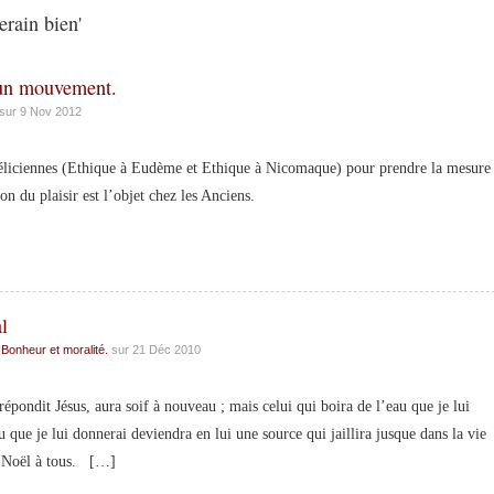
rain bien'
s un mouvement.
sur 9 Nov 2012
totéliciennes (Ethique à Eudème et Ethique à Nicomaque) pour prendre la mesure
on du plaisir est l’objet chez les Anciens.
l
 Bonheur et moralité.
sur 21 Déc 2010
ondit Jésus, aura soif à nouveau ; mais celui qui boira de l’eau que je lui
 que je lui donnerai deviendra en lui une source qui jaillira jusque dans la vie
x Noël à tous. […]