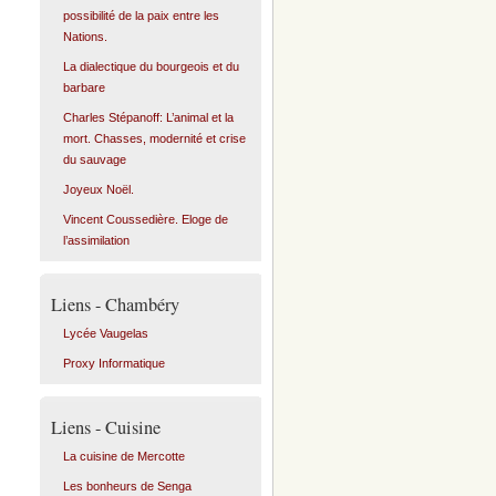
possibilité de la paix entre les
Nations.
La dialectique du bourgeois et du
barbare
Charles Stépanoff: L’animal et la
mort. Chasses, modernité et crise
du sauvage
Joyeux Noël.
Vincent Coussedière. Eloge de
l’assimilation
Liens - Chambéry
Lycée Vaugelas
Proxy Informatique
Liens - Cuisine
La cuisine de Mercotte
Les bonheurs de Senga