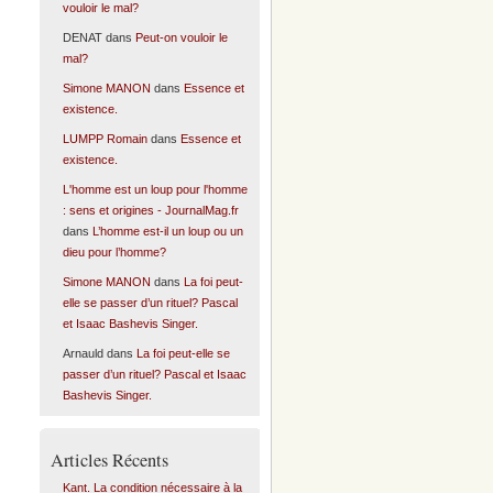
vouloir le mal?
DENAT
dans
Peut-on vouloir le
mal?
Simone MANON
dans
Essence et
existence.
LUMPP Romain
dans
Essence et
existence.
L'homme est un loup pour l'homme
: sens et origines - JournalMag.fr
dans
L’homme est-il un loup ou un
dieu pour l’homme?
Simone MANON
dans
La foi peut-
elle se passer d’un rituel? Pascal
et Isaac Bashevis Singer.
Arnauld
dans
La foi peut-elle se
passer d’un rituel? Pascal et Isaac
Bashevis Singer.
Articles Récents
Kant. La condition nécessaire à la