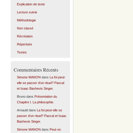
Explication de texte
Lecture suivie
Méthodologie
Non classé
Récréation
Répertoire
Textes
Commentaires Récents
Simone MANON
dans
La foi peut-
elle se passer d’un rituel? Pascal
et Isaac Bashevis Singer.
Bruno
dans
Présentation du
Chapitre I. La philosophie.
Arnauld
dans
La foi peut-elle se
passer d’un rituel? Pascal et Isaac
Bashevis Singer.
Simone MANON
dans
Peut-on