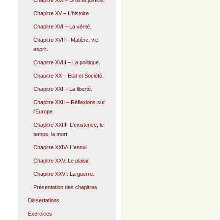
Chapitre XIX – Droit et justice.
Chapitre XV – L'histoire
Chapitre XVI – La vérité.
Chapitre XVII – Matière, vie,
esprit.
Chapitre XVIII – La politique.
Chapitre XX – Etat et Société.
Chapitre XXI – La liberté.
Chapitre XXII – Réflexions sur
l'Europe
Chapitre XXIII- L'existence, le
temps, la mort
Chapitre XXIV- L'ennui
Chapitre XXV. Le plaisir.
Chapitre XXVI: La guerre.
Présentation des chapitres
Dissertations
Exercices