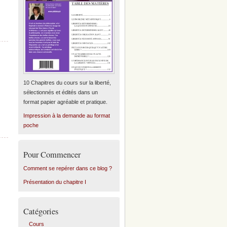
10 Chapitres du cours sur la liberté,
sélectionnés et édités dans un
format papier agréable et pratique.
Impression à la demande au format
poche
Pour Commencer
Comment se repérer dans ce blog ?
Présentation du chapitre I
Catégories
Cours