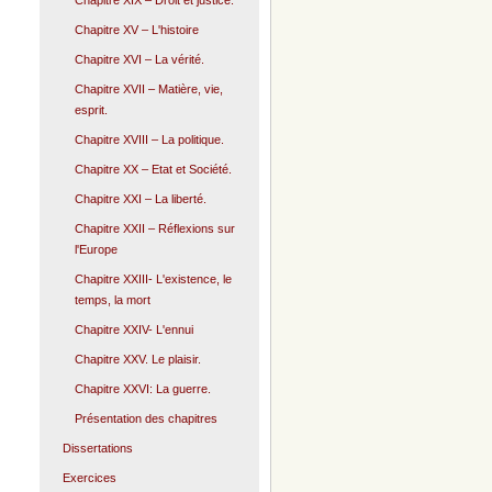
Chapitre XIX – Droit et justice.
Chapitre XV – L'histoire
Chapitre XVI – La vérité.
Chapitre XVII – Matière, vie,
esprit.
Chapitre XVIII – La politique.
Chapitre XX – Etat et Société.
Chapitre XXI – La liberté.
Chapitre XXII – Réflexions sur
l'Europe
Chapitre XXIII- L'existence, le
temps, la mort
Chapitre XXIV- L'ennui
Chapitre XXV. Le plaisir.
Chapitre XXVI: La guerre.
Présentation des chapitres
Dissertations
Exercices