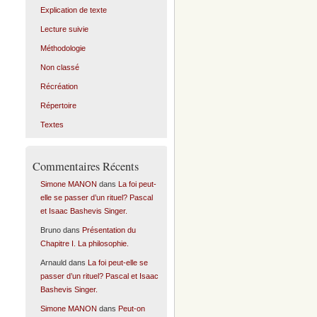
Explication de texte
Lecture suivie
Méthodologie
Non classé
Récréation
Répertoire
Textes
Commentaires Récents
Simone MANON
dans
La foi peut-
elle se passer d’un rituel? Pascal
et Isaac Bashevis Singer.
Bruno
dans
Présentation du
Chapitre I. La philosophie.
Arnauld
dans
La foi peut-elle se
passer d’un rituel? Pascal et Isaac
Bashevis Singer.
Simone MANON
dans
Peut-on