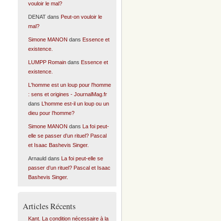
vouloir le mal?
DENAT
dans
Peut-on vouloir le
mal?
Simone MANON
dans
Essence et
existence.
LUMPP Romain
dans
Essence et
existence.
L'homme est un loup pour l'homme
: sens et origines - JournalMag.fr
dans
L’homme est-il un loup ou un
dieu pour l’homme?
Simone MANON
dans
La foi peut-
elle se passer d’un rituel? Pascal
et Isaac Bashevis Singer.
Arnauld
dans
La foi peut-elle se
passer d’un rituel? Pascal et Isaac
Bashevis Singer.
Articles Récents
Kant. La condition nécessaire à la