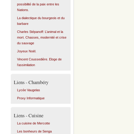
possibilité de la paix entre les
Nations.
La dialectique du bourgeois et du
barbare
Charles Stépanoff: L’animal et la
mort. Chasses, modernité et crise
du sauvage
Joyeux Noël.
Vincent Coussedière. Eloge de
l’assimilation
Liens - Chambéry
Lycée Vaugelas
Proxy Informatique
Liens - Cuisine
La cuisine de Mercotte
Les bonheurs de Senga