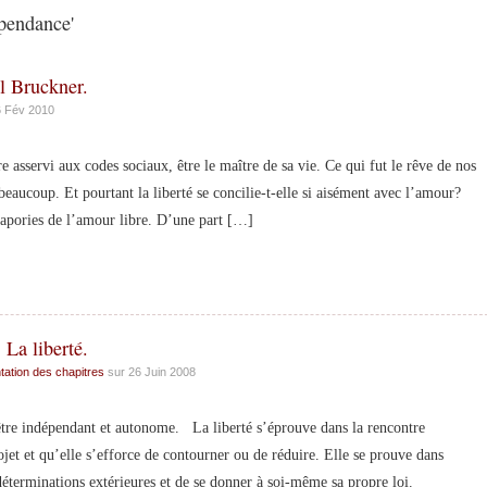
pendance'
l Bruckner.
6 Fév 2010
rvi aux codes sociaux, être le maître de sa vie. Ce qui fut le rêve de nos
beaucoup. Et pourtant la liberté se concilie-t-elle si aisément avec l’amour?
es apories de l’amour libre. D’une part […]
 La liberté.
tation des chapitres
sur 26 Juin 2008
e indépendant et autonome. La liberté s’éprouve dans la rencontre
ojet et qu’elle s’efforce de contourner ou de réduire. Elle se prouve dans
 déterminations extérieures et de se donner à soi-même sa propre loi.