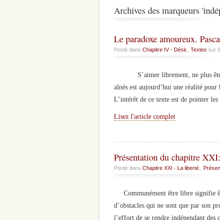
Archives des marqueurs 'indé
Le paradoxe amoureux. Pasca
Posté dans
Chapitre IV - Désir.
,
Textes
sur 
S’aimer librement, ne plus être asse
aînés est aujourd’hui une réalité pour 
L’intérêt de ce texte est de pointer l
Lisez l'article complet
Présentation du chapitre XXI:
Posté dans
Chapitre XXI - La liberté.
,
Présen
Communément être libre signifie êtr
d’obstacles qui ne sont que par son pr
l’effort de se rendre indépendant des