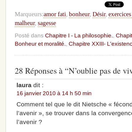
Marqueurs:
amor fati
,
bonheur
,
Désir
,
exercices 
malheur
,
sagesse
Posté dans
Chapitre I - La philosophie.
,
Chapit
Bonheur et moralité.
,
Chapitre XXIII- L'existenc
28 Réponses à “N’oublie pas de viv
laura
dit :
16 janvier 2010 à 14 h 50 min
Comment tel que le dit Nietsche « fécon
l’avenir », se trouver dans la convergen
l’avenir ?