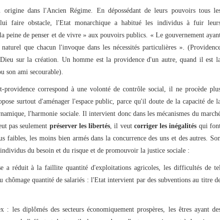
origine dans l'Ancien Régime. En dépossédant de leurs pouvoirs tous le
lui faire obstacle, l'Etat monarchique a habitué les individus à fuir leur
« la peine de penser et de vivre » aux pouvoirs publics. « Le gouvernement ayan
t naturel que chacun l'invoque dans les nécessités particulières ». (Providenc
 Dieu sur la création. Un homme est la providence d'un autre, quand il est l
ou son ami secourable).
at-providence correspond à une volonté de contrôle social, il ne procède plu
opose surtout d'aménager l'espace public, parce qu'il doute de la capacité de l
 dynamique, l'harmonie sociale. Il intervient donc dans les mécanismes du march
veut pas seulement
préserver les libertés
, il veut
corriger les inégalités
qui fon
lus faibles, les moins bien armés dans la concurrence des uns et des autres. So
s individus du besoin et du risque et de promouvoir la justice sociale :
 a réduit à la faillite quantité d'exploitations agricoles, les difficultés de te
au chômage quantité de salariés : l'Etat intervient par des subventions au titre d
ex : les diplômés des secteurs économiquement prospères, les êtres ayant de