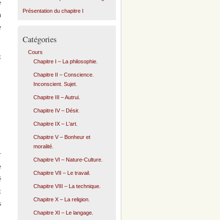
e
Présentation du chapitre I
a
e
Catégories
Cours
t
Chapitre I – La philosophie.
Chapitre II – Conscience.
Inconscient. Sujet.
Chapitre III – Autrui.
Chapitre IV – Désir.
Chapitre IX – L'art.
Chapitre V – Bonheur et
moralité.
r
Chapitre VI – Nature-Culture.
e
Chapitre VII – Le travail.
é
Chapitre VIII – La technique.
t
Chapitre X – La religion.
s
Chapitre XI – Le langage.