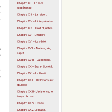
Chapitre XII – Le réel,
e
l'expérience.
e
Chapitre XIII – La raison.
a
Chapitre XIV – L'interprétation.
Chapitre XIX – Droit et justice.
n
Chapitre XV – L'histoire
Chapitre XVI – La vérité.
Chapitre XVII – Matière, vie,
s
esprit.
s
Chapitre XVIII – La politique.
Chapitre XX – Etat et Société.
e
Chapitre XXI – La liberté.
e
Chapitre XXII – Réflexions sur
l'Europe
Chapitre XXIII- L'existence, le
temps, la mort
Chapitre XXIV- L'ennui
Chapitre XXV. Le plaisir.