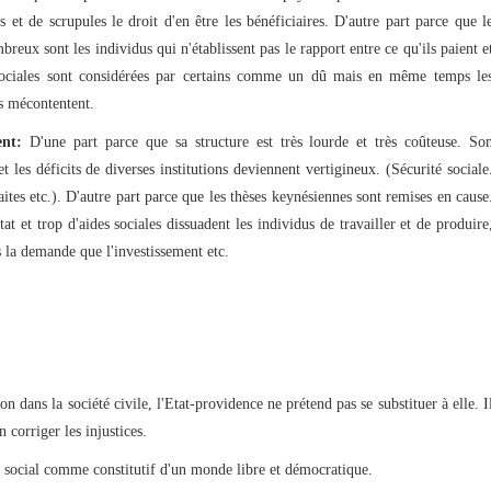
s et de scrupules le droit d'en être les bénéficiaires. D'autre part parce que l
ux sont les individus qui n'établissent pas le rapport entre ce qu'ils paient e
s sociales sont considérées par certains comme un dû mais en même temps le
ns mécontentent.
ent:
D'une part parce que sa structure est très lourde et très coûteuse. So
les déficits de diverses institutions deviennent vertigineux. (Sécurité sociale
tes etc.). D'autre part parce que les thèses keynésiennes sont remises en cause
at et trop d'aides sociales dissuadent les individus de travailler et de produire
 la demande que l'investissement etc.
 dans la société civile, l'Etat-providence ne prétend pas se substituer à elle. I
corriger les injustices.
t social comme constitutif d'un monde libre et démocratique.