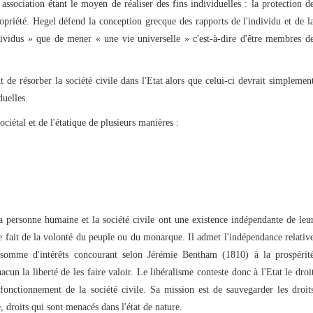
e association étant le moyen de réaliser des fins individuelles : la protection d
propriété. Hegel défend la conception grecque des rapports de l'individu et de l
ndividus » que de mener « une vie universelle » c'est-à-dire d'être membres d
 de résorber la société civile dans l'Etat alors que celui-ci devrait simplemen
duelles.
ciétal et de l'étatique de plusieurs manières :
a personne humaine et la société civile ont une existence indépendante de leu
t le fait de la volonté du peuple ou du monarque. Il admet l'indépendance relativ
somme d'intérêts concourant selon Jérémie Bentham (1810) à la prospérit
acun la liberté de les faire valoir. Le libéralisme conteste donc à l'Etat le droi
fonctionnement de la société civile. Sa mission est de sauvegarder les droit
droits qui sont menacés dans l'état de nature.