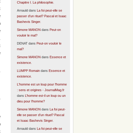
x
Chapitre I. La philosophie.
t
Arnauld
dans
La foi peut-elle se
e
passer d’un rituel? Pascal et Isaac
Bashevis Singer.
à
Simone MANON
dans
Peut-on
e
vouloir le mal?
,
DENAT
dans
Peut-on vouloir le
t
mal?
e
Simone MANON
dans
Essence et
existence.
,
LUMPP Romain
dans
Essence et
existence.
L'homme est un loup pour l'homme
: sens et origines - JournalMag.fr
dans
L’homme est-il un loup ou un
-
dieu pour l’homme?
Simone MANON
dans
La foi peut-
elle se passer d’un rituel? Pascal
e
et Isaac Bashevis Singer.
a
Arnauld
dans
La foi peut-elle se
t