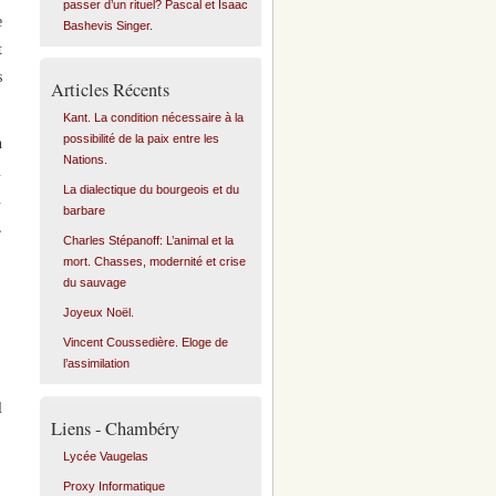
passer d’un rituel? Pascal et Isaac
e
Bashevis Singer.
t
s
Articles Récents
Kant. La condition nécessaire à la
possibilité de la paix entre les
n
Nations.
.
La dialectique du bourgeois et du
.
barbare
,
Charles Stépanoff: L’animal et la
mort. Chasses, modernité et crise
du sauvage
Joyeux Noël.
Vincent Coussedière. Eloge de
l’assimilation
l
Liens - Chambéry
Lycée Vaugelas
Proxy Informatique