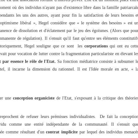
moment où des individus n'ayant pas d'existence libre dans la famille patriarcal
ndants les uns des autres, ayant pour fin la satisfaction de leurs besoins e
l'optimisme libéral », Hegel considère que « le système des besoins » est u
nence de dissolution et d'éclatement par le jeu des égoïsmes. (Alors que pou
manente de régulation). Il s'ensuit qu'il faut qu'entre ses éléments constitutif
istoriquement, Hegel souligne que ce sont les
corporations
qui ont eu cett
vait pour vocation de lutter contre la fragmentation particulariste en élevant le
t par essence le rôle de l'Etat.
Sa fonction médiatrice consiste à subsumer l
tel, il incarne la dimension du rationnel. Il est l'Idée morale en acte, « l
per une
conception organiciste
de l'Etat, s'exposant à la critique des théorie
reprochent de refuser leurs prémisses individualistes. De fait la conceptio
ividu comme une entité indépendante de la communauté. Il s'ensuit qu
ensée comme résultant d'un
contrat implicite
par lequel des individus menacé