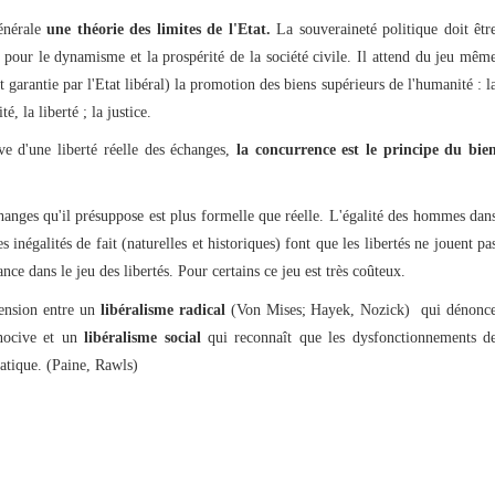
énérale
une théorie des limites de l'Etat.
La souveraineté politique doit êtr
t pour le dynamisme et la prospérité de la société civile. Il attend du jeu mêm
t garantie par l'Etat libéral) la promotion des biens supérieurs de l'humanité : l
té, la liberté ; la justice.
e d'une liberté réelle des échanges,
la
concurrence est le principe du bie
changes qu'il présuppose est plus formelle que réelle. L'égalité des hommes dan
s inégalités de fait (naturelles et historiques) font que les libertés ne jouent pa
ce dans le jeu des libertés. Pour certains ce jeu est très coûteux.
tension entre un
libéralisme radical
(Von Mises; Hayek, Nozick) qui dénonc
 nocive et un
libéralisme social
qui reconnaît que les dysfonctionnements d
atique. (Paine, Rawls)