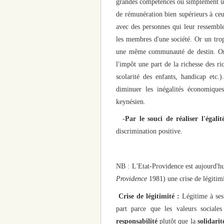
grandes compétences ou simplement un 
de rémunération bien supérieurs à ceux
avec des personnes qui leur ressemble
les membres d'une société. Or un trop
une même communauté de destin. On v
l'impôt une part de la richesse des ri
scolarité des enfants, handicap etc.
diminuer les inégalités économique
keynésien.
-
Par le souci de réaliser l'égalit
discrimination positive.
NB : L'Etat-Providence est aujourd'h
Providence
1981) une crise de légitimi
Crise de légitimité :
Légitime à ses 
part parce que les valeurs sociale
responsabilité
plutôt que la
solidarit