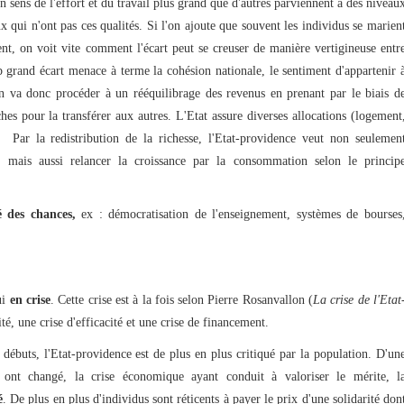
sens de l'effort et du travail plus grand que d'autres parviennent à des niveau
 qui n'ont pas ces qualités. Si l'on ajoute que souvent les individus se marien
nt, on voit vite comment l'écart peut se creuser de manière vertigineuse entr
 grand écart menace à terme la cohésion nationale, le sentiment d'appartenir 
a donc procéder à un rééquilibrage des revenus en prenant par le biais d
ches pour la transférer aux autres. L'Etat assure diverses allocations (logement
). Par la redistribution de la richesse, l'Etat-providence veut non seulemen
s mais aussi relancer la croissance par la consommation selon le princip
é des chances,
ex : démocratisation de l'enseignement, systèmes de bourses
ui
en crise
. Cette crise est à la fois selon Pierre Rosanvallon (
La crise de l'Etat
té, une crise d'efficacité et une crise de financement.
débuts, l'Etat-providence est de plus en plus critiqué par la population. D'un
s ont changé, la crise économique ayant conduit à valoriser le mérite, l
é
. De plus en plus d'individus sont réticents à payer le prix d'une solidarité don