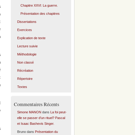
Chapitre XXVI: La guerre.
s
Présentation des chapitres
s
t
Dissertations
e
Exercices
a
Explication de texte
Lecture suivie
Méthodologie
s
a
Non classé
é
Récréation
t
Répertoire
n
Textes
l
Commentaires Récents
e
Simone MANON
dans
La foi peut-
elle se passer d’un rituel? Pascal
et Isaac Bashevis Singer.
s
Bruno
dans
Présentation du