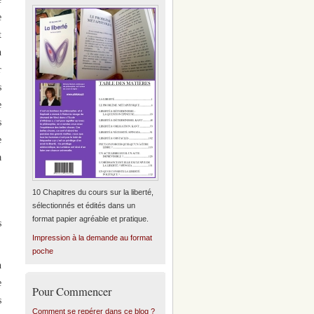
e
t
n
r
s
e
s
e
a
10 Chapitres du cours sur la liberté,
sélectionnés et édités dans un
format papier agréable et pratique.
s
Impression à la demande au format
poche
n
e
Pour Commencer
s
Comment se repérer dans ce blog ?