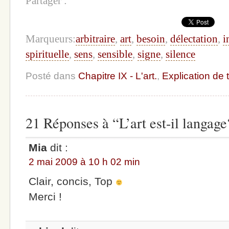
Partager :
Marqueurs:
arbitraire
,
art
,
besoin
,
délectation
,
i
spirituelle
,
sens
,
sensible
,
signe
,
silence
Posté dans
Chapitre IX - L'art.
,
Explication de 
21 Réponses à “L’art est-il langage
Mia
dit :
2 mai 2009 à 10 h 02 min
Clair, concis, Top
Merci !