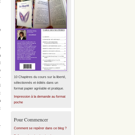
t
n
e
a
l
e
10 Chapitres du cours sur la liberté,
r
sélectionnés et édités dans un
l
format papier agréable et pratique.
t
Impression à la demande au format
a
poche
t
Pour Commencer
r
Comment se repérer dans ce blog ?