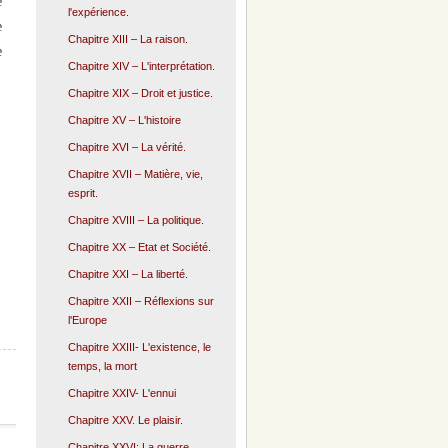
e
l'expérience.
e
Chapitre XIII – La raison.
e
Chapitre XIV – L'interprétation.
Chapitre XIX – Droit et justice.
Chapitre XV – L'histoire
Chapitre XVI – La vérité.
Chapitre XVII – Matière, vie,
esprit.
Chapitre XVIII – La politique.
Chapitre XX – Etat et Société.
Chapitre XXI – La liberté.
Chapitre XXII – Réflexions sur
l'Europe
Chapitre XXIII- L'existence, le
temps, la mort
Chapitre XXIV- L'ennui
Chapitre XXV. Le plaisir.
Chapitre XXVI: La guerre.