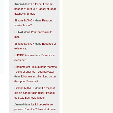
Arnauld
dans
La foi peut-elle se
passer d’un rituel? Pascal et Isaac
Bashevis Singer.
Simone MANON
dans
Peut-on
vouloir le mal?
DENAT
dans
Peut-on vouloir le
mal?
Simone MANON
dans
Essence et
existence.
LUMPP Romain
dans
Essence et
existence.
L'homme est un loup pour l'homme
: sens et origines - JournalMag.fr
dans
L’homme est-il un loup ou un
dieu pour l’homme?
Simone MANON
dans
La foi peut-
elle se passer d’un rituel? Pascal
et Isaac Bashevis Singer.
Arnauld
dans
La foi peut-elle se
passer d’un rituel? Pascal et Isaac