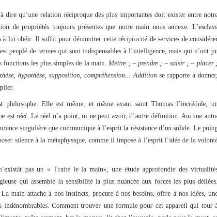
à dire qu’une relation réciproque des plus importantes doit exister entre notr
ation de propriétés toujours présentes que notre main nous annexe. L’esclav
 à lui obéir. Il suffit pour démontrer cette réciprocité de services de considére
 est peuplé de termes qui sont indispensables à l’intelligence, mais qui n’ont p
es fonctions les plus simples de la main.
Mettre ; – prendre ; – saisir ; – placer 
 thèse, hypothèse, supposition, compréhension... Addition
se rapporte à donner
plier.
 philosophe. Elle est même, et même avant saint Thomas l’incrédule, u
he est
réel.
Le réel n’a point, ni ne peut avoir, d’autre définition. Aucune autr
surance singulière que communique à l’esprit la résistance d’un solide. Le poin
poser silence à la métaphysique, comme il impose à l’esprit l’idée de la volont
xistât pas un « Traité le la main», une étude approfondie des virtualité
ieuse qui assemble la sensibilité la plus nuancée aux forces les plus déliées
 La main attache à nos instincts, procure à nos besoins, offre à nos idées, un
ns indénombrables. Comment trouver une formule pour cet appareil qui tour 