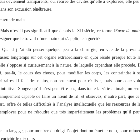
ous deviennent transparents; ou, retirée des cavités qu’elle a explorées, elle peu
dans son excursion ténébreuse.
 œuvre de main.
s n’est-il pas significatif que depuis le XII siècle, ce terme
Œuvre de mai
désigner que le travail d’une main qui s’applique à guérir?
uand j ‘ai dû penser quelque peu à la chirurgie, en vue de la présent
 assez longtemps sur cet organe extraordinaire en quoi réside presque toute l
lle s’oppose si curieusement à la nature, de laquelle cependant elle procède. I
i, par-là, le cours des choses, pour modifier les corps, les contraindre à s
bitraires. Il faut des mains, non seulement pour réaliser, mais pour concevoi
intuitive. Songez qu’il n’est peut-être pas, dans toute la série animale, un seu
aniquement capable de faire un nœud de fil; et observez, d’autre part, que ce
est, offre de telles difficultés à l’analyse intellectuelle que les ressources de l
’employer pour ne résoudre que très imparfaitement les problèmes qu’il peu
er un langage, pour montrer du doigt l’objet dont on émet le nom, pour mime
 enrichir le discours.