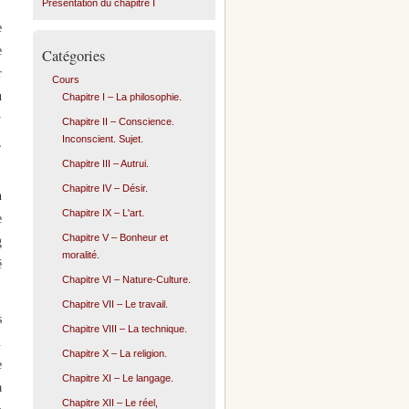
Présentation du chapitre I
e
e
Catégories
r
Cours
u
Chapitre I – La philosophie.
;
Chapitre II – Conscience.
Inconscient. Sujet.
,
Chapitre III – Autrui.
Chapitre IV – Désir.
n
Chapitre IX – L'art.
e
Chapitre V – Bonheur et
g
moralité.
é
Chapitre VI – Nature-Culture.
Chapitre VII – Le travail.
s
Chapitre VIII – La technique.
.
Chapitre X – La religion.
e
Chapitre XI – Le langage.
à
Chapitre XII – Le réel,