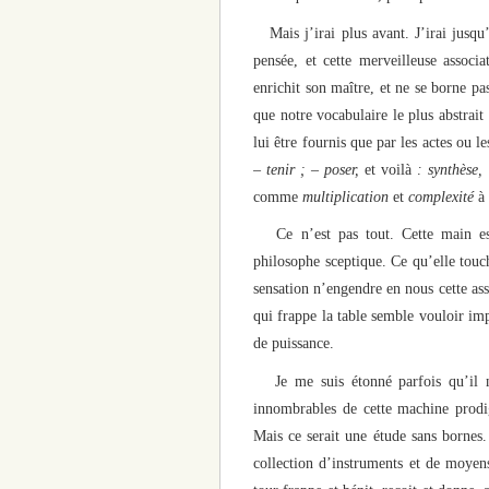
Mais j’irai plus avant. J’irai jusqu’
pensée, et cette merveilleuse associ
enrichit son maître, et ne se borne pas
que notre vocabulaire le plus abstrait
lui être fournis que par les actes ou l
– tenir ; – poser,
et voilà
: synthèse,
comme
multiplication
et
complexité
à 
Ce n’est pas tout. Cette main est
philosophe sceptique. Ce qu’elle touc
sensation n’engendre en nous cette as
qui frappe la table semble vouloir im
de puissance.
Je me suis étonné parfois qu’il n’e
innombrables de cette machine prodig
Mais ce serait une étude sans bornes.
collection d’instruments et de moye