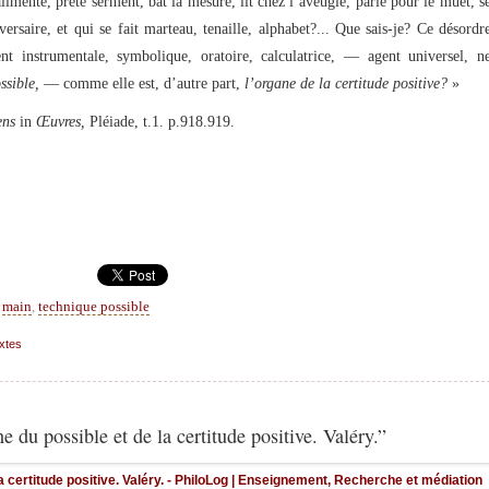
alimente, prête serment, bat la mesure, lit chez l’aveugle, parle pour le muet, s
versaire, et qui se fait marteau, tenaille, alphabet?... Que sais-je? Ce désordr
nt instrumentale, symbolique, oratoire, calculatrice, — agent universel, n
ssible,
— comme elle est, d’autre part,
l’organe de la certitude positive?
»
iens
in
Œuvres,
Pléiade, t.1. p.918.919.
,
main
,
technique possible
xtes
 du possible et de la certitude positive. Valéry.”
a certitude positive. Valéry. - PhiloLog | Enseignement, Recherche et médiation