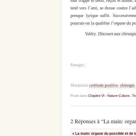
tour frappe et bénit, reçoit et donne, 
tend vers l’ami, se dresse contre l’ad
presque lyrique suffit. Successiveme
pourrait-on la qualifier
l’organe du po
Valéry.
Discours aux chirurg
Partager :
Marqueurs:
certitude positive
,
chirurgie
Posté dans
Chapitre VI - Nature-Culture.
,
Te
2 Réponses à “La main: organe
» La main: organe du possible et de l