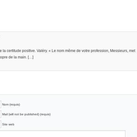
:
e la certitude positive. Valéry. « Le nom même de votre profession, Messieurs, met
ropre de la main. […]
Nom (requis)
Mail (will not be published) (requis)
Site web