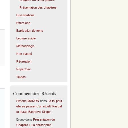
Présentation des chapitres
Dissertations
Exercices
Explication de texte
Lecture suivie
Méthodologie
Non classé
Récréation
Répertoire
Textes
Commentaires Récents
Simone MANON
dans
La foi peut-
elle se passer d’un rituel? Pascal
et Isaac Bashevis Singer.
Bruno
dans
Présentation du
Chapitre I. La philosophie.