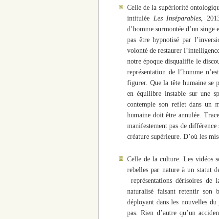
Celle de la supériorité ontologiq
intitulée
Les Inséparables
, 2013
d’homme surmontée d’un singe en
pas être hypnotisé par l’invers
volonté de restaurer l’intelligen
notre époque disqualifie le disco
représentation de l’homme n’est
figurer. Que la tête humaine se 
en équilibre instable sur une s
contemple son reflet dans un m
humaine doit être annulée. Tra
manifestement pas de différence s
créature supérieure. D’où les mise
Celle de la culture. Les vidéos 
rebelles par nature à un statut 
représentations dérisoires de l
naturalisé faisant retentir so
déployant dans les nouvelles du 
pas. Rien d’autre qu’un acciden