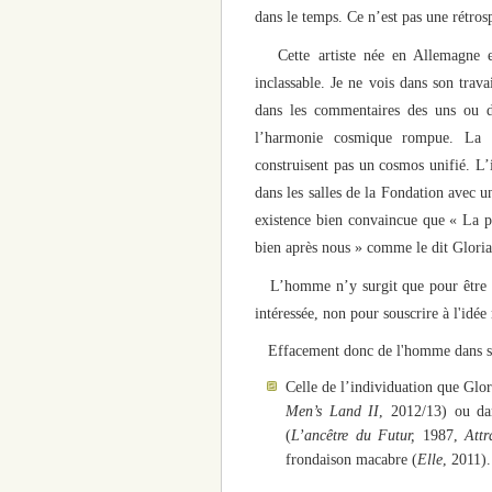
dans le temps. Ce n’est pas une rétros
Cette artiste née en Allemagne en
inclassable. Je ne vois dans son tra
dans les commentaires des uns ou d
l’harmonie cosmique rompue. La m
construisent pas un cosmos unifié. L’
dans les salles de la Fondation avec u
existence bien convaincue que « La pla
bien après nous » comme le dit Gloria
L’homme n’y surgit que pour être effa
intéressée, non pour souscrire à l'idée
Effacement donc de l'homme dans ses
Celle de l’individuation que Glor
Men’s Land II
, 2012/13) ou da
(
L’ancêtre du Futur,
1987,
Attr
frondaison macabre (
Elle
, 2011).