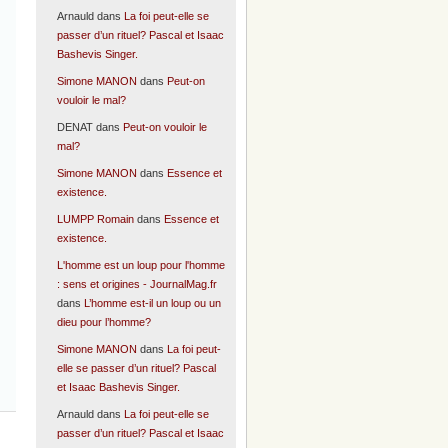
Arnauld
dans
La foi peut-elle se
passer d’un rituel? Pascal et Isaac
Bashevis Singer.
Simone MANON
dans
Peut-on
vouloir le mal?
DENAT
dans
Peut-on vouloir le
mal?
Simone MANON
dans
Essence et
existence.
LUMPP Romain
dans
Essence et
existence.
L'homme est un loup pour l'homme
: sens et origines - JournalMag.fr
dans
L’homme est-il un loup ou un
dieu pour l’homme?
Simone MANON
dans
La foi peut-
elle se passer d’un rituel? Pascal
et Isaac Bashevis Singer.
Arnauld
dans
La foi peut-elle se
passer d’un rituel? Pascal et Isaac