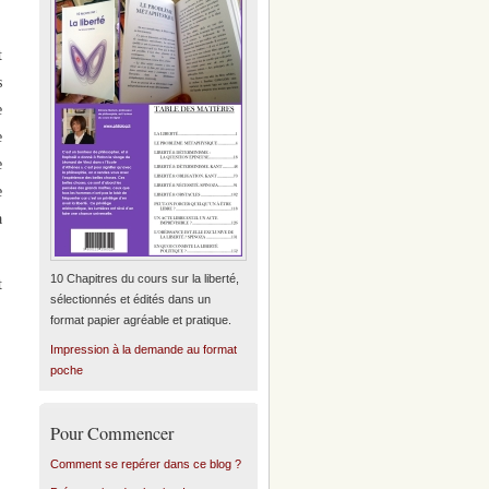
t
s
e
e
e
e
à
10 Chapitres du cours sur la liberté,
t
sélectionnés et édités dans un
format papier agréable et pratique.
Impression à la demande au format
poche
Pour Commencer
Comment se repérer dans ce blog ?