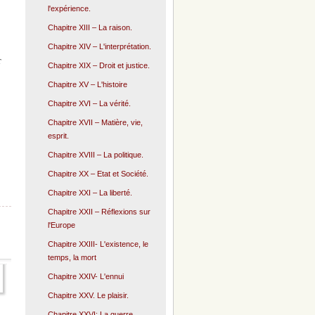
l'expérience.
Chapitre XIII – La raison.
Chapitre XIV – L'interprétation.
r
Chapitre XIX – Droit et justice.
Chapitre XV – L'histoire
Chapitre XVI – La vérité.
Chapitre XVII – Matière, vie,
esprit.
Chapitre XVIII – La politique.
Chapitre XX – Etat et Société.
Chapitre XXI – La liberté.
Chapitre XXII – Réflexions sur
l'Europe
Chapitre XXIII- L'existence, le
temps, la mort
Chapitre XXIV- L'ennui
Chapitre XXV. Le plaisir.
Chapitre XXVI: La guerre.