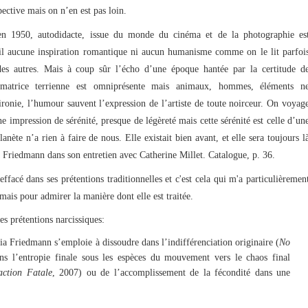
pective mais on n’en est pas loin.
 1950, autodidacte, issue du monde du cinéma et de la photographie es
vail aucune inspiration romantique ni aucun humanisme comme on le lit parfoi
es autres. Mais à coup sûr l’écho d’une époque hantée par la certitude d
atrice terrienne est omniprésente mais animaux, hommes, éléments n
ironie, l’humour sauvent l’expression de l’artiste de toute noirceur. On voyag
ne impression de sérénité, presque de légèreté mais cette sérénité est celle d’un
nète n’a rien à faire de nous. Elle existait bien avant, et elle sera toujours l
 Friedmann dans son entretien avec Catherine Millet. Catalogue, p. 36.
cé dans ses prétentions traditionnelles et c'est cela qui m'a particulièremen
 mais pour admirer la manière dont elle est traitée.
 prétentions narcissiques:
ia Friedmann s’emploie à dissoudre dans l’indifférenciation originaire (
No
ns l’entropie finale sous les espèces du mouvement vers le chaos final
action Fatale
, 2007) ou de l’accomplissement de la fécondité dans une