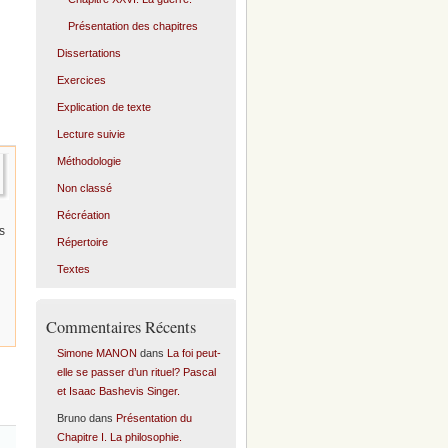
Présentation des chapitres
Dissertations
Exercices
Explication de texte
Lecture suivie
Méthodologie
Non classé
Récréation
s
Répertoire
Textes
Commentaires Récents
Simone MANON
dans
La foi peut-
elle se passer d’un rituel? Pascal
et Isaac Bashevis Singer.
Bruno
dans
Présentation du
Chapitre I. La philosophie.