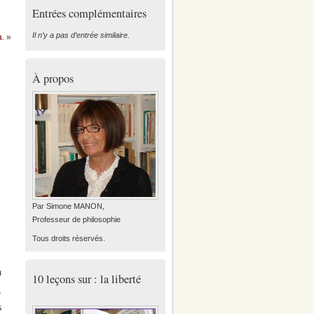
Entrées complémentaires
Il n’y a pas d’entrée similaire.
a.
»
À propos
Par Simone MANON,
Professeur de philosophie
Tous droits réservés.
à
10 leçons sur : la liberté
,
s