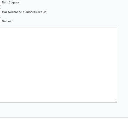
Nom (requis)
Mail (will not be published) (requis)
Site web