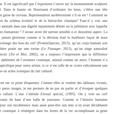
ue. Il est significatif que l’exposition s’ouvre sur la monumentale sculpture
. Dans le bassin où fleurissent d’ordinaire les lotus, s’élève une tête
 guise de cerveau. Représentation surdéterminée s’il en est ! Comment ne
ion du schéma évolutif et de la hiérarchie classique? Faut-il y voir une
ce animale dans une dignité injustement déniée ou la jubilation avec laquelle
urs humaniste ? J’avoue avoir été surtout sensible à ce deuxième aspect. La
 jamais glorieuse comme si la dérision était la meilleure façon de nous
prolonge des bois du cerf (ProteinSpecies, 2013), qu’un corps humain soit
phère posée sur une tortue (
Le Passager
, 2013), qu’un singe naturalisé
iroir (
Toi et Moi
, 2002), on a toujours l’impression que la différence
ce éphémère de l’aventure cosmique, animal comme un autre, l’homme n’a
pécifique pour notre artiste, si ce n’est celle de se croire ridiculement une
s en scène ironiques du fait culturel.
sont sur ce point éloquentes. Comme elles se veulent des tableaux vivants,
de pures images, je me permets de ne pas en parler et d’évoquer quelques
a culture. L’une s’intitule
Envoyé spécial,
(1995). On y voie un cerf
n brame du haut d’une balle de journaux. Comme si l’histoire humaine
jour son incohérence mais aussi peut-être son sens n’en avait décidément
t cosmique à réintégrer dans les bruits de la vie accomplissant sa geste