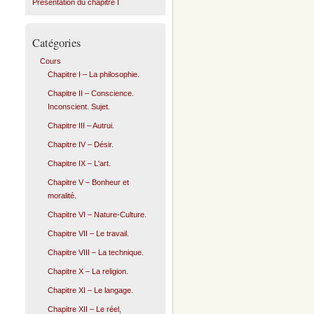
Présentation du chapitre I
Catégories
Cours
Chapitre I – La philosophie.
Chapitre II – Conscience.
Inconscient. Sujet.
Chapitre III – Autrui.
Chapitre IV – Désir.
Chapitre IX – L'art.
Chapitre V – Bonheur et
moralité.
Chapitre VI – Nature-Culture.
Chapitre VII – Le travail.
Chapitre VIII – La technique.
Chapitre X – La religion.
Chapitre XI – Le langage.
Chapitre XII – Le réel,