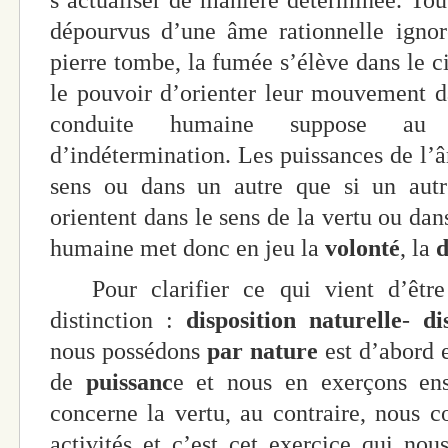
s’actualiser de manière déterminée. To
dépourvus d’une âme rationnelle ignor
pierre tombe, la fumée s’élève dans le ci
le pouvoir d’orienter leur mouvement d
conduite humaine suppose au 
d’indétermination. Les puissances de l’â
sens ou dans un autre que si un autre
orientent dans le sens de la vertu ou dan
humaine met donc en jeu la
volonté
, la
d
Pour clarifier ce qui vient d’être d
distinction :
disposition naturelle
-
di
nous possédons
par nature
est d’abord e
de
puissanc
e et nous en exerçons en
concerne la vertu, au contraire, nous 
activités et c’est cet exercice qui nou