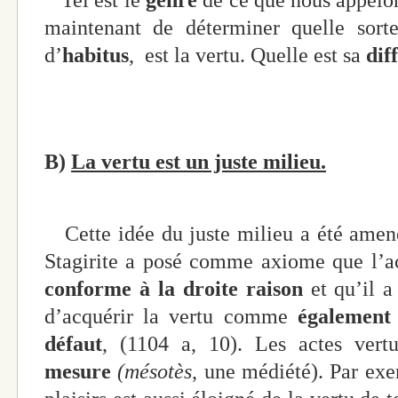
Tel est le
genre
de ce que nous appelon
maintenant de déterminer quelle sor
d’
habitus
, est la vertu. Quelle est sa
dif
B)
La vertu est un juste milieu.
Cette idée du juste milieu a été amené
Stagirite a posé comme axiome que l’a
conforme à la droite raison
et qu’il a
d’acquérir la vertu comme
également 
défaut
, (1104 a, 10). Les actes ver
mesure
(mésotès
, une médiété). Par exem