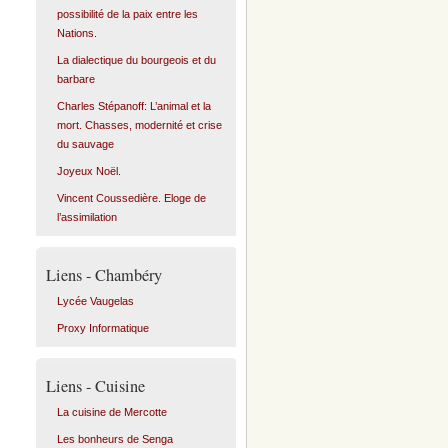
possibilité de la paix entre les
Nations.
La dialectique du bourgeois et du
barbare
Charles Stépanoff: L’animal et la
mort. Chasses, modernité et crise
du sauvage
Joyeux Noël.
Vincent Coussedière. Eloge de
l’assimilation
Liens - Chambéry
Lycée Vaugelas
Proxy Informatique
Liens - Cuisine
La cuisine de Mercotte
Les bonheurs de Senga