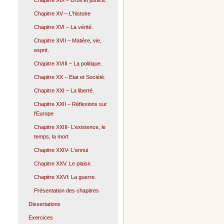
Chapitre XIX – Droit et justice.
Chapitre XV – L'histoire
Chapitre XVI – La vérité.
Chapitre XVII – Matière, vie,
esprit.
Chapitre XVIII – La politique.
Chapitre XX – Etat et Société.
Chapitre XXI – La liberté.
Chapitre XXII – Réflexions sur
l'Europe
Chapitre XXIII- L'existence, le
temps, la mort
Chapitre XXIV- L'ennui
Chapitre XXV. Le plaisir.
Chapitre XXVI: La guerre.
Présentation des chapitres
Dissertations
Exercices