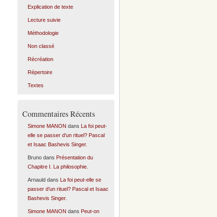
Explication de texte
Lecture suivie
Méthodologie
Non classé
Récréation
Répertoire
Textes
Commentaires Récents
Simone MANON
dans
La foi peut-
elle se passer d’un rituel? Pascal
et Isaac Bashevis Singer.
Bruno
dans
Présentation du
Chapitre I. La philosophie.
Arnauld
dans
La foi peut-elle se
passer d’un rituel? Pascal et Isaac
Bashevis Singer.
Simone MANON
dans
Peut-on