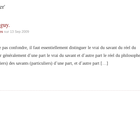
er'
éguy.
es
sur 13 Sep 2009
s confondre, il faut essentiellement distinguer le vrai du savant du réel du
er généralement d’une part le vrai du savant et d’autre part le réel du philosoph
liers) des savants (particuliers) d’une part, et d’autre part […]