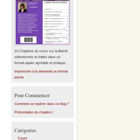
10 Chapitres du cours sur la liberté,
sélectionnés et édités dans un
format papier agréable et pratique.
Impression à la demande au format
poche
Pour Commencer
Comment se repérer dans ce blog ?
Présentation du chapitre I
Catégories
Cours