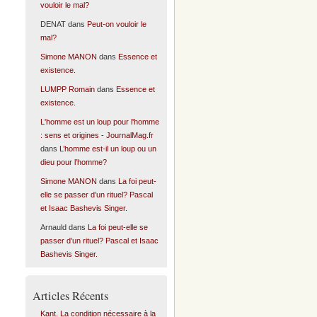
vouloir le mal?
DENAT
dans
Peut-on vouloir le
mal?
Simone MANON
dans
Essence et
existence.
LUMPP Romain
dans
Essence et
existence.
L'homme est un loup pour l'homme
: sens et origines - JournalMag.fr
dans
L’homme est-il un loup ou un
dieu pour l’homme?
Simone MANON
dans
La foi peut-
elle se passer d’un rituel? Pascal
et Isaac Bashevis Singer.
Arnauld
dans
La foi peut-elle se
passer d’un rituel? Pascal et Isaac
Bashevis Singer.
Articles Récents
Kant. La condition nécessaire à la