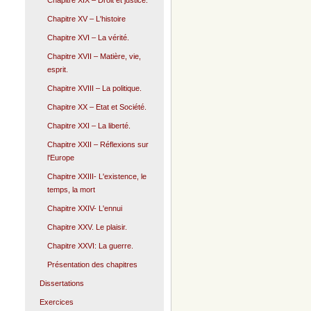
Chapitre XIX – Droit et justice.
Chapitre XV – L'histoire
Chapitre XVI – La vérité.
Chapitre XVII – Matière, vie,
esprit.
Chapitre XVIII – La politique.
Chapitre XX – Etat et Société.
Chapitre XXI – La liberté.
Chapitre XXII – Réflexions sur
l'Europe
Chapitre XXIII- L'existence, le
temps, la mort
Chapitre XXIV- L'ennui
Chapitre XXV. Le plaisir.
Chapitre XXVI: La guerre.
Présentation des chapitres
Dissertations
Exercices