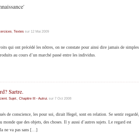
nnaissance'
ercices
,
Textes
sur 12 Mai 2009
its qui ont précédé les nôtres, on ne constate pour ainsi dire jamais de simples
produits au cours d’un marché passé entre les individus.
rd? Sartre.
ient. Sujet.
,
Chapitre III - Autrui.
sur 7 Oct 2008
s de conscience, les pour soi, dirait Hegel, sont en relation. Se sentir regardé
u monde que des objets, des choses. Il y aussi d’autres sujets. Le regard est
ela ne va pas sans […]