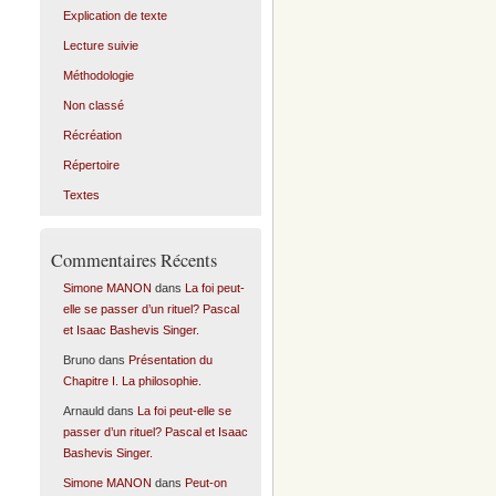
Explication de texte
Lecture suivie
Méthodologie
Non classé
Récréation
Répertoire
Textes
Commentaires Récents
Simone MANON
dans
La foi peut-
elle se passer d’un rituel? Pascal
et Isaac Bashevis Singer.
Bruno
dans
Présentation du
Chapitre I. La philosophie.
Arnauld
dans
La foi peut-elle se
passer d’un rituel? Pascal et Isaac
Bashevis Singer.
Simone MANON
dans
Peut-on