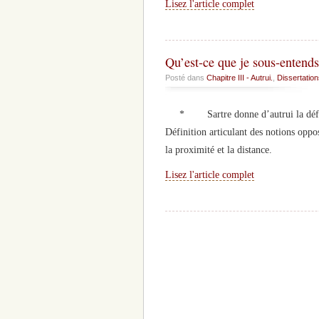
Lisez l'article complet
Qu’est-ce que je sous-entend
Posté dans
Chapitre III - Autrui.
,
Dissertatio
* Sartre donne d’autrui la définitio
Définition articulant des notions opposé
la proximité et la distance.
Lisez l'article complet