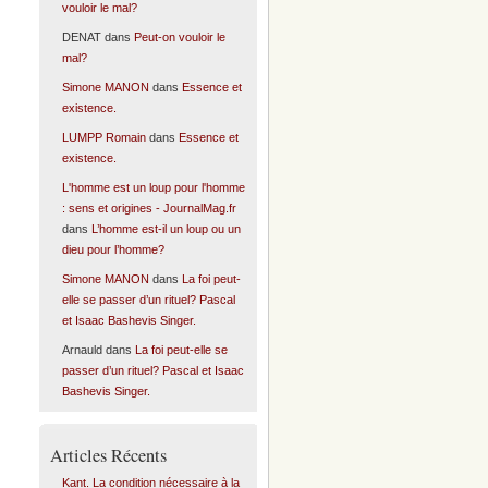
vouloir le mal?
DENAT
dans
Peut-on vouloir le
mal?
Simone MANON
dans
Essence et
existence.
LUMPP Romain
dans
Essence et
existence.
L'homme est un loup pour l'homme
: sens et origines - JournalMag.fr
dans
L’homme est-il un loup ou un
dieu pour l’homme?
Simone MANON
dans
La foi peut-
elle se passer d’un rituel? Pascal
et Isaac Bashevis Singer.
Arnauld
dans
La foi peut-elle se
passer d’un rituel? Pascal et Isaac
Bashevis Singer.
Articles Récents
Kant. La condition nécessaire à la