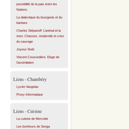
possibilité de la paix entre les
Nations.
La dialectique du bourgeois et du
barbare
Charles Stépanoff: L’animal et la
mort. Chasses, modernité et crise
du sauvage
Joyeux Noël.
Vincent Coussedière. Eloge de
l’assimilation
Liens - Chambéry
Lycée Vaugelas
Proxy Informatique
Liens - Cuisine
La cuisine de Mercotte
Les bonheurs de Senga