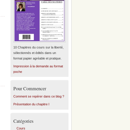
10 Chapitres du cours sur la liberté,
sélectionnés et édités dans un
,
format papier agréable et pratique.
Impression à la demande au format
poche
Pour Commencer
Comment se repérer dans ce blog ?
Présentation du chapitre I
Catégories
Cours