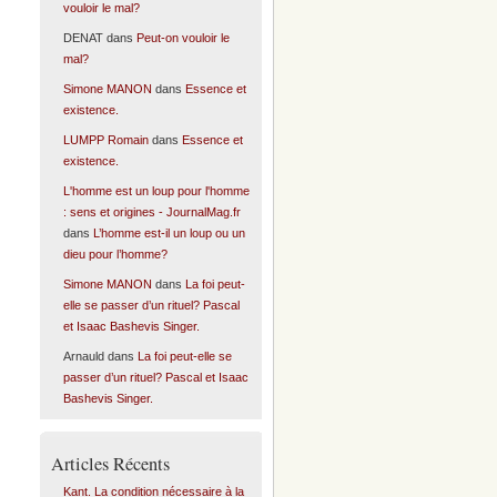
vouloir le mal?
DENAT
dans
Peut-on vouloir le
mal?
Simone MANON
dans
Essence et
existence.
LUMPP Romain
dans
Essence et
existence.
L'homme est un loup pour l'homme
: sens et origines - JournalMag.fr
dans
L’homme est-il un loup ou un
dieu pour l’homme?
Simone MANON
dans
La foi peut-
elle se passer d’un rituel? Pascal
et Isaac Bashevis Singer.
Arnauld
dans
La foi peut-elle se
passer d’un rituel? Pascal et Isaac
Bashevis Singer.
Articles Récents
Kant. La condition nécessaire à la