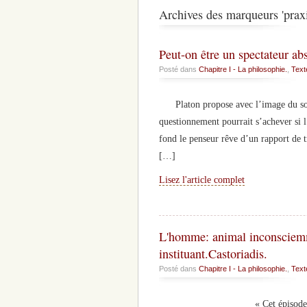
Archives des marqueurs 'praxi
Peut-on être un spectateur abs
Posté dans
Chapitre I - La philosophie.
,
Text
Platon propose avec l’image du solei
questionnement pourrait s’achever si l
fond le penseur rêve d’un rapport de tr
[…]
Lisez l'article complet
L'homme: animal inconsciemm
instituant.Castoriadis.
Posté dans
Chapitre I - La philosophie.
,
Text
« Cet épisode de l’imaginati