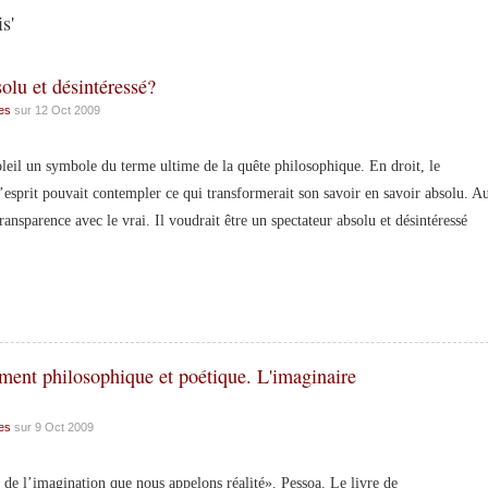
s'
olu et désintéressé?
es
sur 12 Oct 2009
l un symbole du terme ultime de la quête philosophique. En droit, le
’esprit pouvait contempler ce qui transformerait son savoir en savoir absolu. A
ansparence avec le vrai. Il voudrait être un spectateur absolu et désintéressé
ent philosophique et poétique. L'imaginaire
es
sur 9 Oct 2009
on que nous appelons réalité». Pessoa. Le livre de