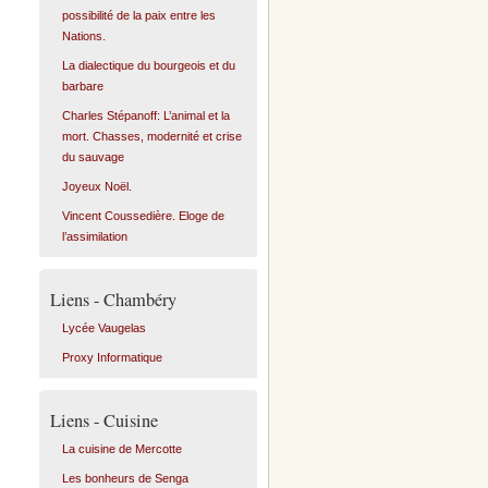
possibilité de la paix entre les
Nations.
La dialectique du bourgeois et du
barbare
Charles Stépanoff: L’animal et la
mort. Chasses, modernité et crise
du sauvage
Joyeux Noël.
Vincent Coussedière. Eloge de
l’assimilation
Liens - Chambéry
Lycée Vaugelas
Proxy Informatique
Liens - Cuisine
La cuisine de Mercotte
Les bonheurs de Senga