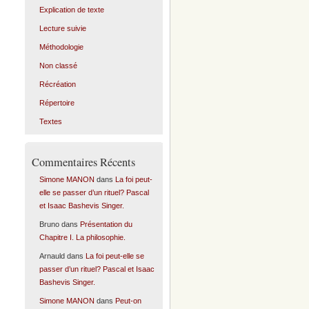
Explication de texte
Lecture suivie
Méthodologie
Non classé
Récréation
Répertoire
Textes
Commentaires Récents
Simone MANON
dans
La foi peut-
elle se passer d’un rituel? Pascal
et Isaac Bashevis Singer.
Bruno
dans
Présentation du
Chapitre I. La philosophie.
Arnauld
dans
La foi peut-elle se
passer d’un rituel? Pascal et Isaac
Bashevis Singer.
Simone MANON
dans
Peut-on