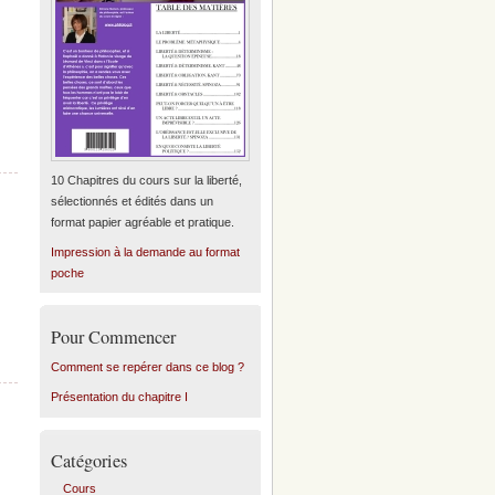
10 Chapitres du cours sur la liberté,
sélectionnés et édités dans un
format papier agréable et pratique.
Impression à la demande au format
poche
Pour Commencer
Comment se repérer dans ce blog ?
Présentation du chapitre I
Catégories
Cours