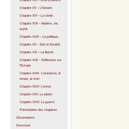
Chapitre XIX – Droit et justice.
Chapitre XV – L'histoire
Chapitre XVI – La vérité.
Chapitre XVII – Matière, vie,
esprit.
Chapitre XVIII – La politique.
Chapitre XX – Etat et Société.
Chapitre XXI – La liberté.
Chapitre XXII – Réflexions sur
l'Europe
Chapitre XXIII- L'existence, le
temps, la mort
Chapitre XXIV- L'ennui
Chapitre XXV. Le plaisir.
Chapitre XXVI: La guerre.
Présentation des chapitres
Dissertations
Exercices