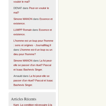
vouloir le mal?
DENAT
dans
Peut-on vouloir le
mal?
Simone MANON
dans
Essence et
existence.
LUMPP Romain
dans
Essence et
existence.
L'homme est un loup pour l'homme
: sens et origines - JournalMag.fr
dans
L’homme est-il un loup ou un
dieu pour l’homme?
Simone MANON
dans
La foi peut-
elle se passer d’un rituel? Pascal
et Isaac Bashevis Singer.
Arnauld
dans
La foi peut-elle se
passer d’un rituel? Pascal et Isaac
Bashevis Singer.
Articles Récents
Kant. La condition nécessaire à la