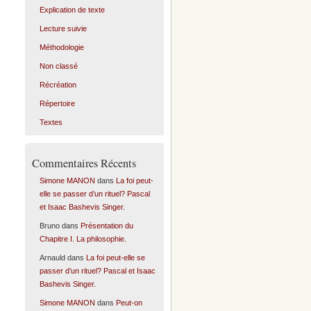
Explication de texte
Lecture suivie
Méthodologie
Non classé
Récréation
Répertoire
Textes
Commentaires Récents
Simone MANON
dans
La foi peut-
elle se passer d’un rituel? Pascal
et Isaac Bashevis Singer.
Bruno
dans
Présentation du
Chapitre I. La philosophie.
Arnauld
dans
La foi peut-elle se
passer d’un rituel? Pascal et Isaac
Bashevis Singer.
Simone MANON
dans
Peut-on