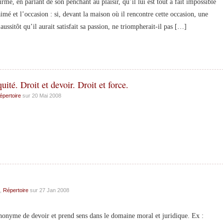
en parlant de son penchant au plaisir, qu’il lui est tout à fait impossible
aimé et l’occasion : si, devant la maison où il rencontre cette occasion, une
aussitôt qu’il aurait satisfait sa passion, ne triompherait-il pas […]
quité. Droit et devoir. Droit et force.
épertoire
sur 20 Mai 2008
,
Répertoire
sur 27 Jan 2008
nyme de devoir et prend sens dans le domaine moral et juridique. Ex :