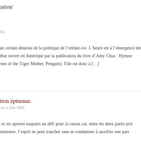
ation'
011
tain désaveu de la politique de l’enfant-roi. L’heure est à l’émergence de
 débat ouvert en Amérique par la publication du livre d’Amy Chua : Hymne
ymn of the Tiger Mother, Penguin). Elle est donc à […]
tion épineuse.
sur 1 Déc 2009
ses apories toujours un défi pour la raison car, entre les deux partis pris
rminisme, l’esprit ne peut trancher sans se condamner à sacrifier une part