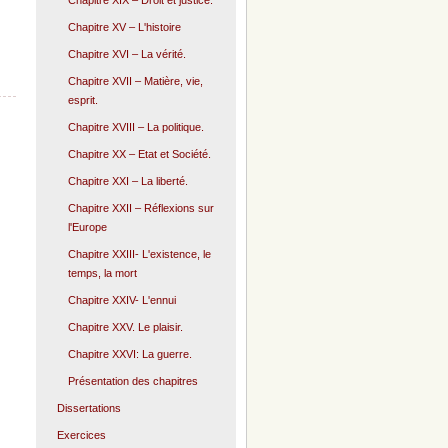
Chapitre XIX – Droit et justice.
Chapitre XV – L'histoire
Chapitre XVI – La vérité.
Chapitre XVII – Matière, vie,
esprit.
Chapitre XVIII – La politique.
Chapitre XX – Etat et Société.
Chapitre XXI – La liberté.
Chapitre XXII – Réflexions sur
l'Europe
Chapitre XXIII- L'existence, le
temps, la mort
Chapitre XXIV- L'ennui
Chapitre XXV. Le plaisir.
Chapitre XXVI: La guerre.
Présentation des chapitres
Dissertations
Exercices