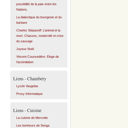
possibilité de la paix entre les
Nations.
La dialectique du bourgeois et du
barbare
Charles Stépanoff: L’animal et la
mort. Chasses, modernité et crise
du sauvage
Joyeux Noël.
Vincent Coussedière. Eloge de
l’assimilation
Liens - Chambéry
Lycée Vaugelas
Proxy Informatique
Liens - Cuisine
La cuisine de Mercotte
Les bonheurs de Senga