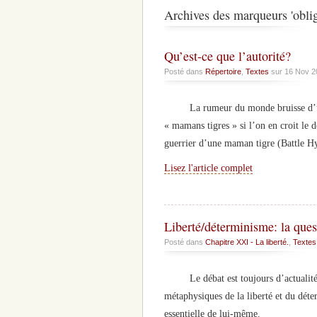
Archives des marqueurs 'oblig
Qu’est-ce que l’autorité?
Posté dans
Répertoire
,
Textes
sur 16 Nov 2
La rumeur du monde bruisse d’un cer
« mamans tigres » si l’on en croit le
guerrier d’une maman tigre (Battle H
Lisez l'article complet
Liberté/déterminisme: la ques
Posté dans
Chapitre XXI - La liberté.
,
Textes
Le débat est toujours d’actualité et 
métaphysiques de la liberté et du déte
essentielle de lui-même.