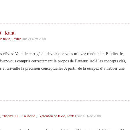
t. Kant.
de texte
,
Textes
sur 21 Nov 2009
ci le corrigé du devoir que vous m’avez rendu hier. Etudiez-le,
vez-vous compris correctement le propos de l’auteur, isolé les concepts clés,
et travaillé la précision conceptuelle? A partir de là essayez d’attribuer une
,
Chapitre XXI - La liberté.
,
Explication de texte
,
Textes
sur 16 Nov 2008