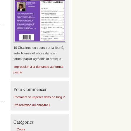
10 Chapitres du cours sur la liberté,
sélectionnés et édités dans un
format papier agréable et pratique.
Impression à la demande au format
poche
Pour Commencer
Comment se repérer dans ce blog ?
Présentation du chapitre I
Catégories
Cours