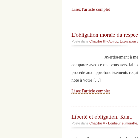
Lisez l'article complet
L’obligation morale du respec
Posté dans
Chapitre III - Autrui.
,
Explication 
Avertissement à mes élèves: Voi
comparez avec ce que vous avez fait. A
procédé aux approfondissements requis 
note à votre […]
Lisez l'article complet
Liberté et obligation. Kant.
Posté dans
Chapitre V - Bonheur et moralité.