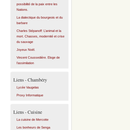
possibilité de la paix entre les
Nations.
La dialectique du bourgeois et du
barbare
Charles Stépanoff: L’animal et la
mort. Chasses, modernité et crise
du sauvage
Joyeux Noël.
Vincent Coussedière. Eloge de
l’assimilation
Liens - Chambéry
Lycée Vaugelas
Proxy Informatique
Liens - Cuisine
La cuisine de Mercotte
Les bonheurs de Senga