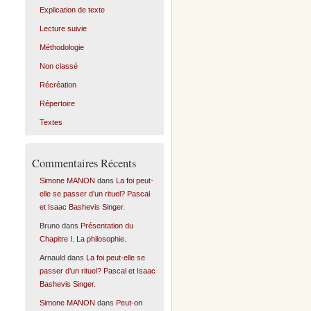
Explication de texte
Lecture suivie
Méthodologie
Non classé
Récréation
Répertoire
Textes
Commentaires Récents
Simone MANON
dans
La foi peut-
elle se passer d’un rituel? Pascal
et Isaac Bashevis Singer.
Bruno
dans
Présentation du
Chapitre I. La philosophie.
Arnauld
dans
La foi peut-elle se
passer d’un rituel? Pascal et Isaac
Bashevis Singer.
Simone MANON
dans
Peut-on