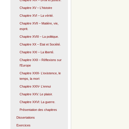
Chapitre XIX – Droit et justice.
Chapitre XV – L'histoire
Chapitre XVI – La vérité.
Chapitre XVII – Matière, vie,
esprit.
Chapitre XVIII – La politique.
Chapitre XX – Etat et Société.
Chapitre XXI – La liberté.
Chapitre XXII – Réflexions sur
l'Europe
Chapitre XXIII- L'existence, le
temps, la mort
Chapitre XXIV- L'ennui
Chapitre XXV. Le plaisir.
Chapitre XXVI: La guerre.
Présentation des chapitres
Dissertations
Exercices