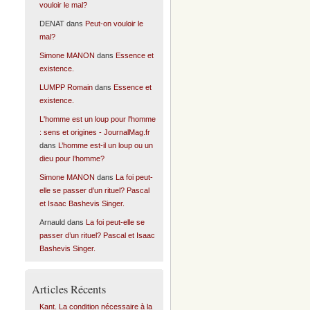
vouloir le mal?
DENAT
dans
Peut-on vouloir le
mal?
Simone MANON
dans
Essence et
existence.
LUMPP Romain
dans
Essence et
existence.
L'homme est un loup pour l'homme
: sens et origines - JournalMag.fr
dans
L’homme est-il un loup ou un
dieu pour l’homme?
Simone MANON
dans
La foi peut-
elle se passer d’un rituel? Pascal
et Isaac Bashevis Singer.
Arnauld
dans
La foi peut-elle se
passer d’un rituel? Pascal et Isaac
Bashevis Singer.
Articles Récents
Kant. La condition nécessaire à la