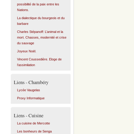
possibilité de la paix entre les
Nations.
La dialectique du bourgeois et du
barbare
Charles Stépanoff: L’animal et la
mort. Chasses, modernité et crise
du sauvage
Joyeux Noël.
Vincent Coussedière. Eloge de
l’assimilation
Liens - Chambéry
Lycée Vaugelas
Proxy Informatique
Liens - Cuisine
La cuisine de Mercotte
Les bonheurs de Senga