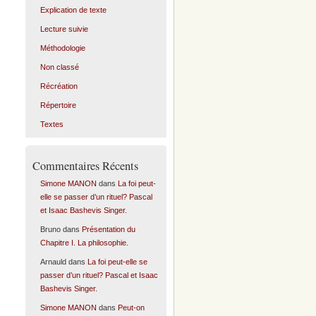
Explication de texte
Lecture suivie
Méthodologie
Non classé
Récréation
Répertoire
Textes
Commentaires Récents
Simone MANON
dans
La foi peut-
elle se passer d’un rituel? Pascal
et Isaac Bashevis Singer.
Bruno
dans
Présentation du
Chapitre I. La philosophie.
Arnauld
dans
La foi peut-elle se
passer d’un rituel? Pascal et Isaac
Bashevis Singer.
Simone MANON
dans
Peut-on