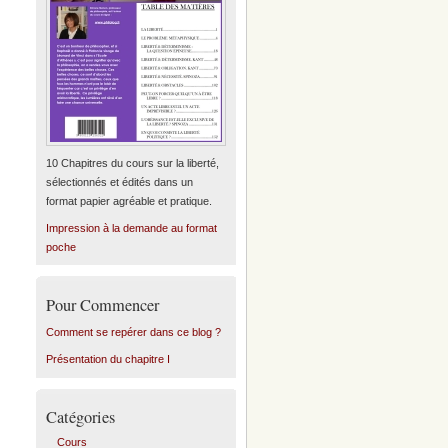
10 Chapitres du cours sur la liberté,
sélectionnés et édités dans un
format papier agréable et pratique.
Impression à la demande au format
poche
Pour Commencer
Comment se repérer dans ce blog ?
Présentation du chapitre I
Catégories
Cours