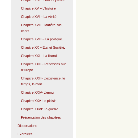
Chapitre XIX – Droit et justice.
Chapitre XV – L'histoire
Chapitre XVI – La vérité.
Chapitre XVII – Matière, vie,
esprit.
Chapitre XVIII – La politique.
Chapitre XX – Etat et Société.
Chapitre XXI – La liberté.
Chapitre XXII – Réflexions sur
l'Europe
Chapitre XXIII- L'existence, le
temps, la mort
Chapitre XXIV- L'ennui
Chapitre XXV. Le plaisir.
Chapitre XXVI: La guerre.
Présentation des chapitres
Dissertations
Exercices