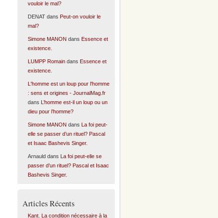
vouloir le mal?
DENAT
dans
Peut-on vouloir le
mal?
Simone MANON
dans
Essence et
existence.
LUMPP Romain
dans
Essence et
existence.
L'homme est un loup pour l'homme
: sens et origines - JournalMag.fr
dans
L’homme est-il un loup ou un
dieu pour l’homme?
Simone MANON
dans
La foi peut-
elle se passer d’un rituel? Pascal
et Isaac Bashevis Singer.
Arnauld
dans
La foi peut-elle se
passer d’un rituel? Pascal et Isaac
Bashevis Singer.
Articles Récents
Kant. La condition nécessaire à la