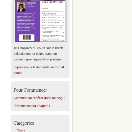
10 Chapitres du cours sur la liberté,
sélectionnés et édités dans un
format papier agréable et pratique.
Impression à la demande au format
poche
Pour Commencer
Comment se repérer dans ce blog ?
Présentation du chapitre I
Catégories
Cours