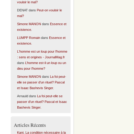
vouloir le mal?
DENAT
dans
Peut-on vouloir le
mal?
Simone MANON
dans
Essence et
existence.
LUMPP Romain
dans
Essence et
existence.
L'homme est un loup pour l'homme
: sens et origines - JournalMag.fr
dans
L’homme est-il un loup ou un
dieu pour l’homme?
Simone MANON
dans
La foi peut-
elle se passer d’un rituel? Pascal
et Isaac Bashevis Singer.
Arnauld
dans
La foi peut-elle se
passer d’un rituel? Pascal et Isaac
Bashevis Singer.
Articles Récents
Kant. La condition nécessaire à la