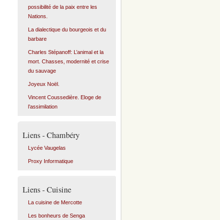
possibilité de la paix entre les
Nations.
La dialectique du bourgeois et du
barbare
Charles Stépanoff: L’animal et la
mort. Chasses, modernité et crise
du sauvage
Joyeux Noël.
Vincent Coussedière. Eloge de
l’assimilation
Liens - Chambéry
Lycée Vaugelas
Proxy Informatique
Liens - Cuisine
La cuisine de Mercotte
Les bonheurs de Senga