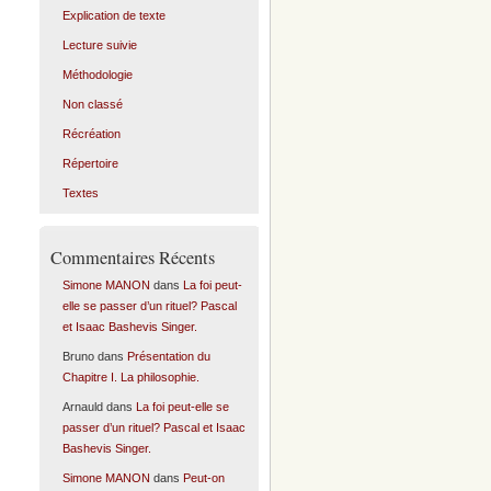
Explication de texte
Lecture suivie
Méthodologie
Non classé
Récréation
Répertoire
Textes
Commentaires Récents
Simone MANON
dans
La foi peut-
elle se passer d’un rituel? Pascal
et Isaac Bashevis Singer.
Bruno
dans
Présentation du
Chapitre I. La philosophie.
Arnauld
dans
La foi peut-elle se
passer d’un rituel? Pascal et Isaac
Bashevis Singer.
Simone MANON
dans
Peut-on