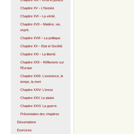
Chapitre XIX – Droit et justice.
Chapitre XV – L'histoire
Chapitre XVI – La vérité.
Chapitre XVII – Matière, vie,
esprit.
Chapitre XVIII – La politique.
Chapitre XX – Etat et Société.
Chapitre XXI – La liberté.
Chapitre XXII – Réflexions sur
l'Europe
Chapitre XXIII- L'existence, le
temps, la mort
Chapitre XXIV- L'ennui
Chapitre XXV. Le plaisir.
Chapitre XXVI: La guerre.
Présentation des chapitres
Dissertations
Exercices