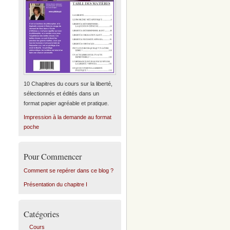
10 Chapitres du cours sur la liberté,
sélectionnés et édités dans un
format papier agréable et pratique.
Impression à la demande au format
poche
Pour Commencer
Comment se repérer dans ce blog ?
Présentation du chapitre I
Catégories
Cours