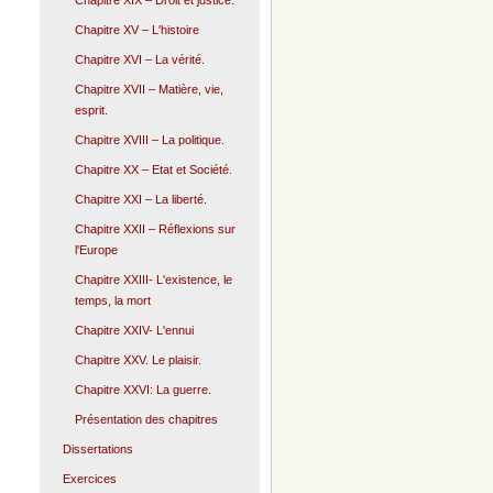
Chapitre XIX – Droit et justice.
Chapitre XV – L'histoire
Chapitre XVI – La vérité.
Chapitre XVII – Matière, vie,
esprit.
Chapitre XVIII – La politique.
Chapitre XX – Etat et Société.
Chapitre XXI – La liberté.
Chapitre XXII – Réflexions sur
l'Europe
Chapitre XXIII- L'existence, le
temps, la mort
Chapitre XXIV- L'ennui
Chapitre XXV. Le plaisir.
Chapitre XXVI: La guerre.
Présentation des chapitres
Dissertations
Exercices