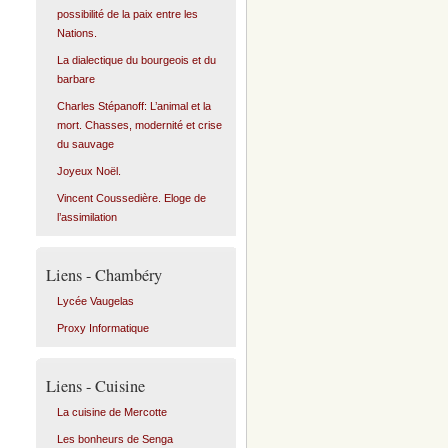
possibilité de la paix entre les
Nations.
La dialectique du bourgeois et du
barbare
Charles Stépanoff: L’animal et la
mort. Chasses, modernité et crise
du sauvage
Joyeux Noël.
Vincent Coussedière. Eloge de
l’assimilation
Liens - Chambéry
Lycée Vaugelas
Proxy Informatique
Liens - Cuisine
La cuisine de Mercotte
Les bonheurs de Senga