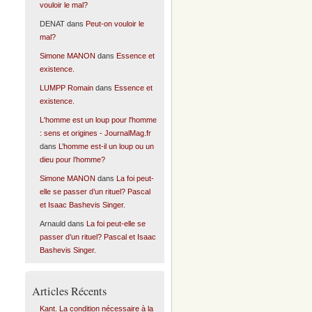
vouloir le mal?
DENAT
dans
Peut-on vouloir le
mal?
Simone MANON
dans
Essence et
existence.
LUMPP Romain
dans
Essence et
existence.
L'homme est un loup pour l'homme
: sens et origines - JournalMag.fr
dans
L’homme est-il un loup ou un
dieu pour l’homme?
Simone MANON
dans
La foi peut-
elle se passer d’un rituel? Pascal
et Isaac Bashevis Singer.
Arnauld
dans
La foi peut-elle se
passer d’un rituel? Pascal et Isaac
Bashevis Singer.
Articles Récents
Kant. La condition nécessaire à la