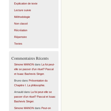
Explication de texte
Lecture suivie
Méthodologie
Non classé
Récréation
Répertoire
Textes
Commentaires Récents
Simone MANON
dans
La foi peut-
elle se passer d’un rituel? Pascal
et Isaac Bashevis Singer.
Bruno
dans
Présentation du
Chapitre I. La philosophie.
Arnauld
dans
La foi peut-elle se
passer d’un rituel? Pascal et Isaac
Bashevis Singer.
Simone MANON
dans
Peut-on