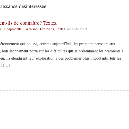
aissance désintéressée'
nt-ils de connaître? Textes.
e.
,
Chapitre XIII - La raison.
,
Exercices
,
Textes
sur 1 Mai 2009
l’étonnement qui poussa, comme aujourd’hui, les premiers penseurs aux
 leur étonnement porta sur les difficultés qui se présentaient les premières à
peu, ils étendirent leur exploration à des problèmes plus importants, tels les
il […]