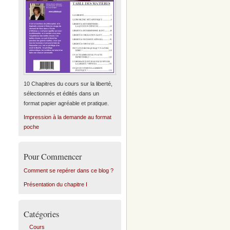
10 Chapitres du cours sur la liberté,
sélectionnés et édités dans un
format papier agréable et pratique.
Impression à la demande au format
poche
Pour Commencer
Comment se repérer dans ce blog ?
Présentation du chapitre I
Catégories
Cours