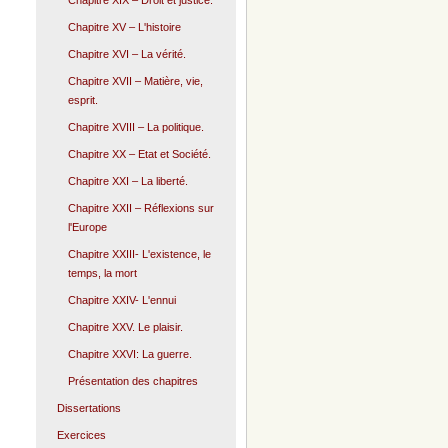
Chapitre XIX – Droit et justice.
Chapitre XV – L'histoire
Chapitre XVI – La vérité.
Chapitre XVII – Matière, vie,
esprit.
Chapitre XVIII – La politique.
Chapitre XX – Etat et Société.
Chapitre XXI – La liberté.
Chapitre XXII – Réflexions sur
l'Europe
Chapitre XXIII- L'existence, le
temps, la mort
Chapitre XXIV- L'ennui
Chapitre XXV. Le plaisir.
Chapitre XXVI: La guerre.
Présentation des chapitres
Dissertations
Exercices