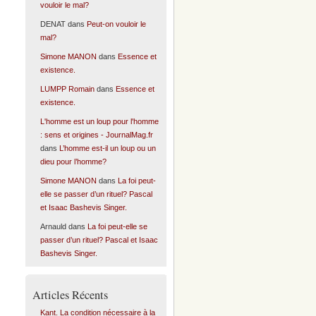
vouloir le mal?
DENAT
dans
Peut-on vouloir le
mal?
Simone MANON
dans
Essence et
existence.
LUMPP Romain
dans
Essence et
existence.
L'homme est un loup pour l'homme
: sens et origines - JournalMag.fr
dans
L’homme est-il un loup ou un
dieu pour l’homme?
Simone MANON
dans
La foi peut-
elle se passer d’un rituel? Pascal
et Isaac Bashevis Singer.
Arnauld
dans
La foi peut-elle se
passer d’un rituel? Pascal et Isaac
Bashevis Singer.
Articles Récents
Kant. La condition nécessaire à la