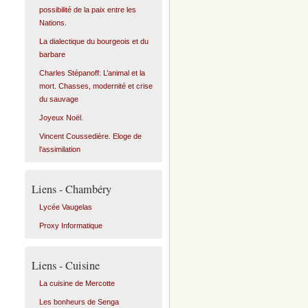
possibilité de la paix entre les
Nations.
La dialectique du bourgeois et du
barbare
Charles Stépanoff: L’animal et la
mort. Chasses, modernité et crise
du sauvage
Joyeux Noël.
Vincent Coussedière. Eloge de
l’assimilation
Liens - Chambéry
Lycée Vaugelas
Proxy Informatique
Liens - Cuisine
La cuisine de Mercotte
Les bonheurs de Senga