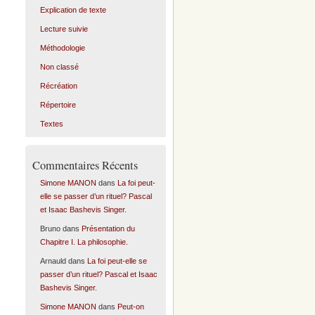
Explication de texte
Lecture suivie
Méthodologie
Non classé
Récréation
Répertoire
Textes
Commentaires Récents
Simone MANON
dans
La foi peut-
elle se passer d’un rituel? Pascal
et Isaac Bashevis Singer.
Bruno
dans
Présentation du
Chapitre I. La philosophie.
Arnauld
dans
La foi peut-elle se
passer d’un rituel? Pascal et Isaac
Bashevis Singer.
Simone MANON
dans
Peut-on