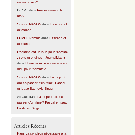
vouloir le mal?
DENAT
dans
Peut-on vouloir le
mal?
Simone MANON
dans
Essence et
existence.
LUMPP Romain
dans
Essence et
existence.
L'homme est un loup pour l'homme
: sens et origines - JournalMag.fr
dans
L’homme est-il un loup ou un
dieu pour l’homme?
Simone MANON
dans
La foi peut-
elle se passer d’un rituel? Pascal
et Isaac Bashevis Singer.
Arnauld
dans
La foi peut-elle se
passer d’un rituel? Pascal et Isaac
Bashevis Singer.
Articles Récents
Kant. La condition nécessaire à la