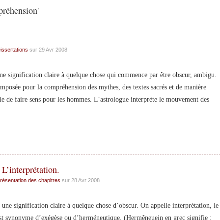
préhension'
issertations
sur 29 Avr 2008
signification claire à quelque chose qui commence par être obscur, ambigu.
imposée pour la compréhension des mythes, des textes sacrés et de manière
ble de faire sens pour les hommes. L’astrologue interprète le mouvement des
L’interprétation.
résentation des chapitres
sur 28 Avr 2008
signification claire à quelque chose d’obscur. On appelle interprétation, le
 est synonyme d’exégèse ou d’herméneutique. (Hermêneuein en grec signifie :