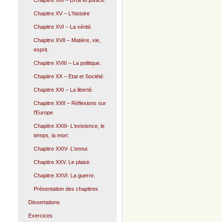
Chapitre XIX – Droit et justice.
Chapitre XV – L'histoire
Chapitre XVI – La vérité.
Chapitre XVII – Matière, vie,
esprit.
Chapitre XVIII – La politique.
Chapitre XX – Etat et Société.
Chapitre XXI – La liberté.
Chapitre XXII – Réflexions sur
l'Europe
Chapitre XXIII- L'existence, le
temps, la mort
Chapitre XXIV- L'ennui
Chapitre XXV. Le plaisir.
Chapitre XXVI: La guerre.
Présentation des chapitres
Dissertations
Exercices