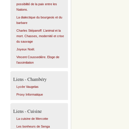
possibilité de la paix entre les
Nations.
La dialectique du bourgeois et du
barbare
Charles Stépanoff: L’animal et la
mort. Chasses, modernité et crise
du sauvage
Joyeux Noël.
Vincent Coussedière. Eloge de
l’assimilation
Liens - Chambéry
Lycée Vaugelas
Proxy Informatique
Liens - Cuisine
La cuisine de Mercotte
Les bonheurs de Senga