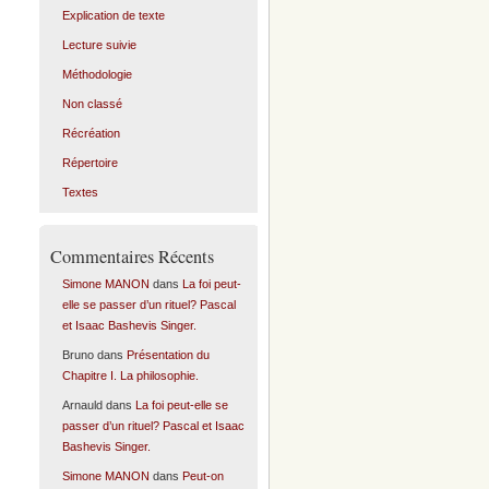
Explication de texte
Lecture suivie
Méthodologie
Non classé
Récréation
Répertoire
Textes
Commentaires Récents
Simone MANON
dans
La foi peut-
elle se passer d’un rituel? Pascal
et Isaac Bashevis Singer.
Bruno
dans
Présentation du
Chapitre I. La philosophie.
Arnauld
dans
La foi peut-elle se
passer d’un rituel? Pascal et Isaac
Bashevis Singer.
Simone MANON
dans
Peut-on