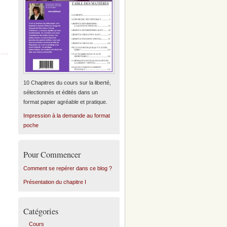
10 Chapitres du cours sur la liberté,
sélectionnés et édités dans un
format papier agréable et pratique.
Impression à la demande au format
poche
Pour Commencer
Comment se repérer dans ce blog ?
Présentation du chapitre I
Catégories
Cours