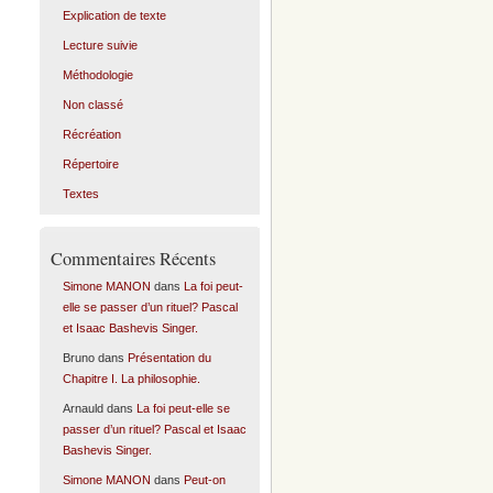
Explication de texte
Lecture suivie
Méthodologie
Non classé
Récréation
Répertoire
Textes
Commentaires Récents
Simone MANON
dans
La foi peut-
elle se passer d’un rituel? Pascal
et Isaac Bashevis Singer.
Bruno
dans
Présentation du
Chapitre I. La philosophie.
Arnauld
dans
La foi peut-elle se
passer d’un rituel? Pascal et Isaac
Bashevis Singer.
Simone MANON
dans
Peut-on