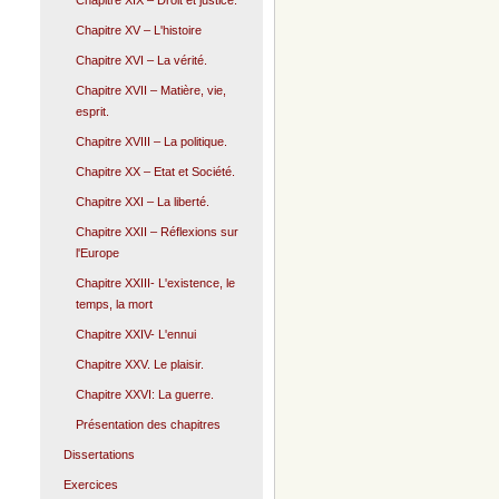
Chapitre XIX – Droit et justice.
Chapitre XV – L'histoire
Chapitre XVI – La vérité.
Chapitre XVII – Matière, vie,
esprit.
Chapitre XVIII – La politique.
Chapitre XX – Etat et Société.
Chapitre XXI – La liberté.
Chapitre XXII – Réflexions sur
l'Europe
Chapitre XXIII- L'existence, le
temps, la mort
Chapitre XXIV- L'ennui
Chapitre XXV. Le plaisir.
Chapitre XXVI: La guerre.
Présentation des chapitres
Dissertations
Exercices