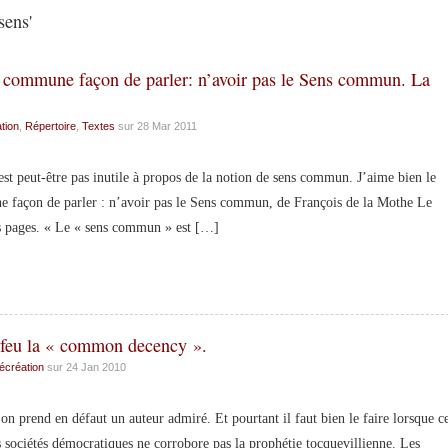
sens'
tte commune façon de parler: n’avoir pas le Sens commun. La
tion
,
Répertoire
,
Textes
sur 28 Mar 2011
 peut-être pas inutile à propos de la notion de sens commun. J’aime bien le
une façon de parler : n’avoir pas le Sens commun, de François de la Mothe Le
res pages. « Le « sens commun » est […]
 feu la « common decency ».
écréation
sur 24 Jan 2010
 prend en défaut un auteur admiré. Et pourtant il faut bien le faire lorsque c
es sociétés démocratiques ne corrobore pas la prophétie tocquevillienne. Les