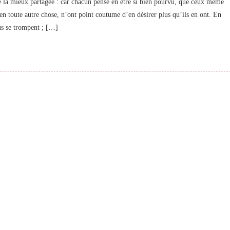
la mieux partagée : car chacun pense en être si bien pourvu, que ceux même
r en toute autre chose, n’ont point coutume d’en désirer plus qu’ils en ont. En
us se trompent ; […]