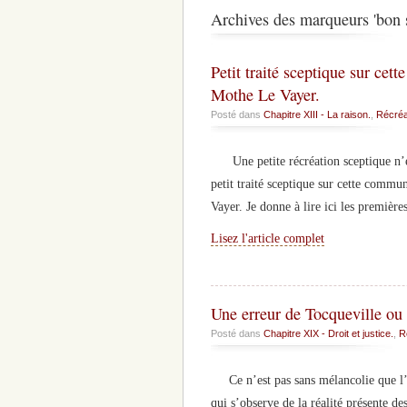
Archives des marqueurs 'bon 
Petit traité sceptique sur ce
Mothe Le Vayer.
Posté dans
Chapitre XIII - La raison.
,
Récréa
Une petite récréation sceptique n’est
petit traité sceptique sur cette comm
Vayer. Je donne à lire ici les premiè
Lisez l'article complet
Une erreur de Tocqueville ou
Posté dans
Chapitre XIX - Droit et justice.
,
R
Ce n’est pas sans mélancolie que l’on
qui s’observe de la réalité présente d