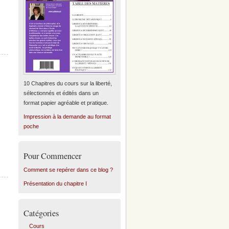
10 Chapitres du cours sur la liberté,
sélectionnés et édités dans un
format papier agréable et pratique.
Impression à la demande au format
poche
Pour Commencer
Comment se repérer dans ce blog ?
Présentation du chapitre I
Catégories
Cours