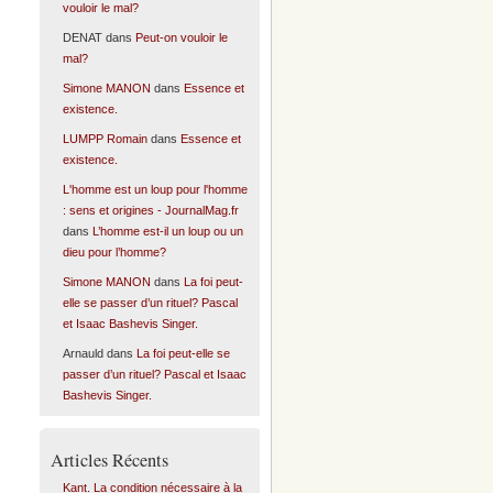
vouloir le mal?
DENAT
dans
Peut-on vouloir le
mal?
Simone MANON
dans
Essence et
existence.
LUMPP Romain
dans
Essence et
existence.
L'homme est un loup pour l'homme
: sens et origines - JournalMag.fr
dans
L’homme est-il un loup ou un
dieu pour l’homme?
Simone MANON
dans
La foi peut-
elle se passer d’un rituel? Pascal
et Isaac Bashevis Singer.
Arnauld
dans
La foi peut-elle se
passer d’un rituel? Pascal et Isaac
Bashevis Singer.
Articles Récents
Kant. La condition nécessaire à la