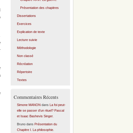
Présentation des chapitres
l
Dissertations
e
Exercices
Explication de texte
.
Lecture suivie
e
Méthodologie
r
Non classé
Récréation
e
Répertoire
s
Textes
e
Commentaires Récents
Simone MANON
dans
La foi peut-
elle se passer d’un rituel? Pascal
et Isaac Bashevis Singer.
Bruno
dans
Présentation du
Chapitre I. La philosophie.