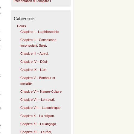
Présentation du chapitre I
s
e
Catégories
Cours
t
Chapitre I – La philosophie.
t
Chapitre II – Conscience.
Inconscient. Sujet.
i
Chapitre III – Autrui.
Chapitre IV – Désir.
Chapitre IX – L'art.
x
Chapitre V – Bonheur et
moralité.
Chapitre VI – Nature-Culture.
n
Chapitre VII – Le travail.
,
s
Chapitre VIII – La technique.
Chapitre X – La religion.
Chapitre XI – Le langage.
e
Chapitre XII – Le réel,
t