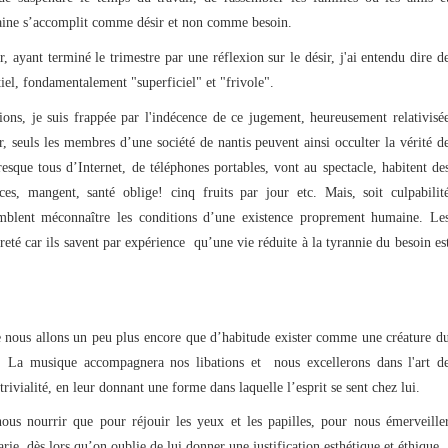
maine s’accomplit comme désir et non comme besoin.
r, ayant terminé le trimestre par une réflexion sur le désir, j'ai entendu dire d
ntiel, fondamentalement "superficiel" et "frivole".
ns, je suis frappée par l'indécence de ce jugement, heureusement relativisé
, seuls les membres d’une société de nantis peuvent ainsi occulter la vérité d
resque tous d’Internet, de téléphones portables, vont au spectacle, habitent de
ces, mangent, santé oblige! cinq fruits par jour etc. Mais, soit culpabilit
semblent méconnaître les conditions d’une existence proprement humaine. Le
èreté car ils savent par expérience qu’une vie réduite à la tyrannie du besoin es
 nous allons un peu plus encore que d’habitude exister comme une créature d
. La musique accompagnera nos libations et nous excellerons dans l'art d
 trivialité, en leur donnant une forme dans laquelle l’esprit se sent chez lui.
 nourrir que pour réjouir les yeux et les papilles, pour nous émerveille
rie, dès lors qu’on oublie de lui donner une justification esthétique et éthique.