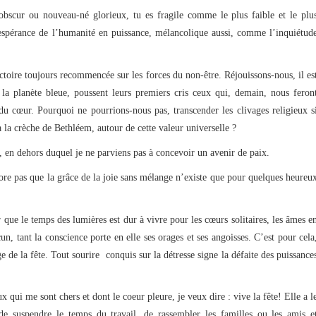
bscur ou nouveau-né glorieux, tu es fragile comme le plus faible et le plu
spérance de l’humanité en puissance, mélancolique aussi, comme l’inquiétud
ctoire toujours recommencée sur les forces du non-être. Réjouissons-nous, il es
 la planète bleue, poussent leurs premiers cris ceux qui, demain, nous feron
t du cœur. Pourquoi ne pourrions-nous pas, transcender les clivages religieux s
à la crèche de Bethléem, autour de cette valeur universelle ?
n dehors duquel je ne parviens pas à concevoir un avenir de paix.
re pas que la grâce de la joie sans mélange n’existe que pour quelques heureu
 que le temps des lumières est dur à vivre pour les cœurs solitaires, les âmes e
, tant la conscience porte en elle ses orages et ses angoisses. C’est pour cela
e de la fête. Tout sourire conquis sur la détresse signe la défaite des puissance
 qui me sont chers et dont le coeur pleure, je veux dire : vive la fête! Elle a l
de suspendre le temps du travail, de rassembler les familles ou les amis e