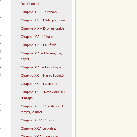
l'expérience.
Chapitre XIII – La raison.
e
Chapitre XIV – L'interprétation.
Chapitre XIX – Droit et justice.
e
Chapitre XV – L'histoire
e
Chapitre XVI – La vérité.
s
Chapitre XVII – Matière, vie,
é
esprit.
s
Chapitre XVIII – La politique.
t
Chapitre XX – Etat et Société.
Chapitre XXI – La liberté.
Chapitre XXII – Réflexions sur
l'Europe
u
Chapitre XXIII- L'existence, le
e
temps, la mort
Chapitre XXIV- L'ennui
Chapitre XXV. Le plaisir.
r
Chapitre XXVI: La guerre.