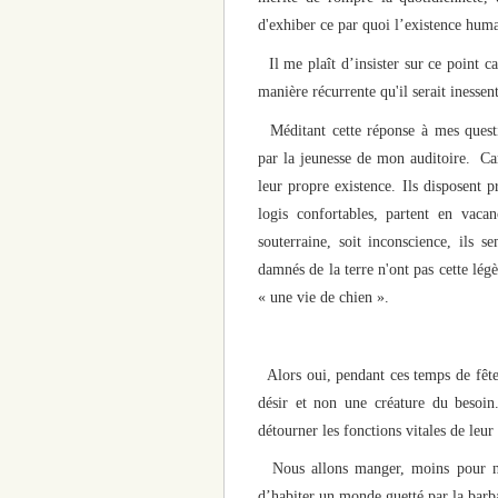
d'exhiber ce par quoi l’existence hu
Il me plaît d’insister sur ce point ca
manière récurrente qu'il serait inesse
Méditant cette réponse à mes questio
par la jeunesse de mon auditoire. Car
leur propre existence. Ils disposent p
logis confortables, partent en vacan
souterraine, soit inconscience, ils 
damnés de la terre n'ont pas cette lég
« une vie de chien ».
Alors oui, pendant ces temps de fête
désir et non une créature du besoin
détourner les fonctions vitales de leur
Nous allons manger, moins pour nous
d’habiter un monde guetté par la barba