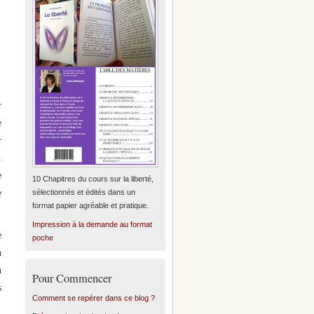
r
e
r
.
e
10 Chapitres du cours sur la liberté,
e
sélectionnés et édités dans un
format papier agréable et pratique.
Impression à la demande au format
e
poche
n
n
Pour Commencer
s
Comment se repérer dans ce blog ?