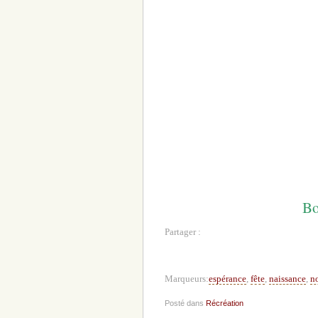
Bo
Partager :
Marqueurs:
espérance
,
fête
,
naissance
,
n
Posté dans
Récréation