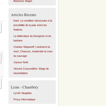
Bashevis Singer.
Articles Récents
Kant. La condition nécessaire à la
possibilité de la paix entre les
Nations.
La dialectique du bourgeois et du
barbare
Charles Stépanoff: L’animal et la
mort. Chasses, modernité et crise
du sauvage
Joyeux Noël.
Vincent Coussedière. Eloge de
l’assimilation
Liens - Chambéry
Lycée Vaugelas
Proxy Informatique