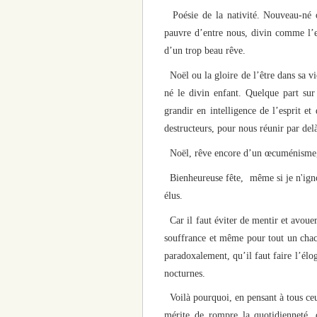
Poésie de la nativité. Nouveau-né o
pauvre d’entre nous, divin comme l’e
d’un trop beau rêve.
Noël ou la gloire de l’être dans sa vi
né le divin enfant. Quelque part sur
grandir en intelligence de l’esprit e
destructeurs, pour nous réunir par del
Noël, rêve encore d’un œcuménisme, e
Bienheureuse fête, même si je n'igno
élus.
Car il faut éviter de mentir et avouer
souffrance et même pour tout un chacun
paradoxalement, qu’il faut faire l’élog
nocturnes.
Voilà pourquoi, en pensant à tous ceux
mérite de rompre la quotidienneté, 