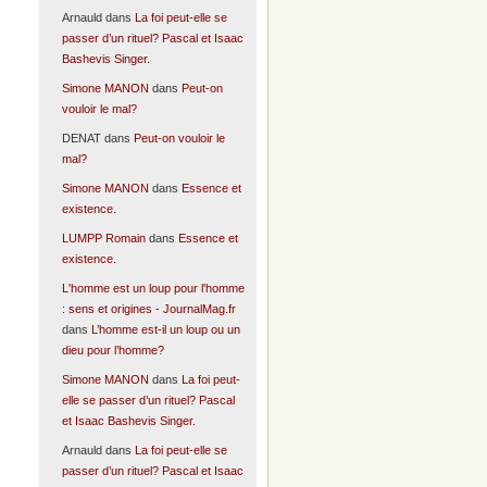
Arnauld
dans
La foi peut-elle se
passer d’un rituel? Pascal et Isaac
Bashevis Singer.
Simone MANON
dans
Peut-on
vouloir le mal?
DENAT
dans
Peut-on vouloir le
mal?
Simone MANON
dans
Essence et
existence.
LUMPP Romain
dans
Essence et
existence.
L'homme est un loup pour l'homme
: sens et origines - JournalMag.fr
dans
L’homme est-il un loup ou un
dieu pour l’homme?
Simone MANON
dans
La foi peut-
elle se passer d’un rituel? Pascal
et Isaac Bashevis Singer.
Arnauld
dans
La foi peut-elle se
passer d’un rituel? Pascal et Isaac