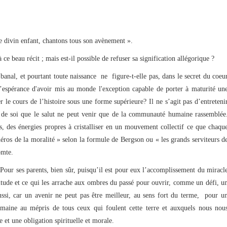
le divin enfant, chantons tous son avènement ».
 ce beau récit ; mais est-il possible de refuser sa signification allégorique ?
nal, et pourtant toute naissance ne figure-t-elle pas, dans le secret du coeu
espérance d'avoir mis au monde l'exception capable de porter à maturité un
er le cours de l’histoire sous une forme supérieure? Il ne s’agit pas d’entreteni
va de soi que le salut ne peut venir que de la communauté humaine rassemblée
s, des énergies propres à cristalliser en un mouvement collectif ce que chaqu
héros de la moralité » selon la formule de Bergson ou « les grands serviteurs d
omte.
Pour ses parents, bien sûr, puisqu’il est pour eux l’accomplissement du miracl
nitude et ce qui les arrache aux ombres du passé pour ouvrir, comme un défi, u
aussi, car un avenir ne peut pas être meilleur, au sens fort du terme, pour u
maine au mépris de tous ceux qui foulent cette terre et auxquels nous nou
le et une obligation spirituelle et morale.