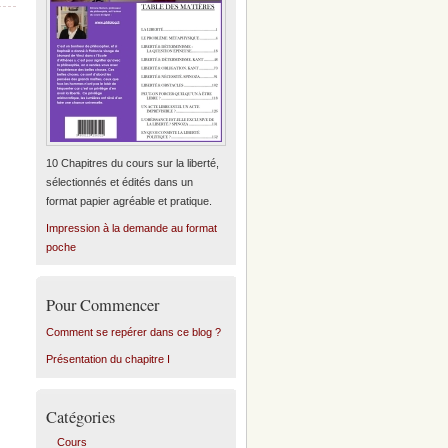
10 Chapitres du cours sur la liberté,
sélectionnés et édités dans un
format papier agréable et pratique.
Impression à la demande au format
poche
Pour Commencer
Comment se repérer dans ce blog ?
Présentation du chapitre I
Catégories
Cours