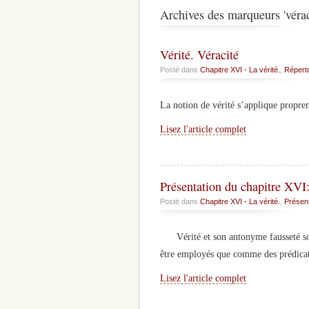
Archives des marqueurs 'vérac
Vérité. Véracité
Posté dans
Chapitre XVI - La vérité.
,
Réperto
La notion de vérité s’applique proprem
Lisez l'article complet
Présentation du chapitre XVI: 
Posté dans
Chapitre XVI - La vérité.
,
Présent
Vérité et son antonyme fausseté sont 
être employés que comme des prédicats
Lisez l'article complet