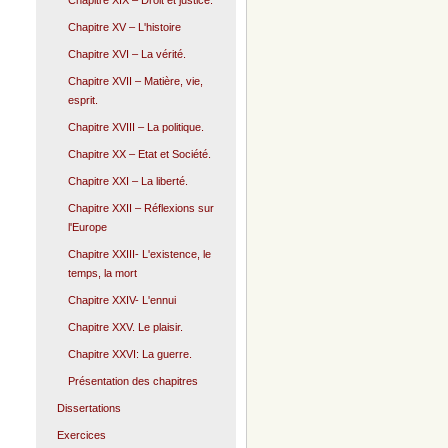
Chapitre XIX – Droit et justice.
Chapitre XV – L'histoire
Chapitre XVI – La vérité.
Chapitre XVII – Matière, vie,
esprit.
Chapitre XVIII – La politique.
Chapitre XX – Etat et Société.
Chapitre XXI – La liberté.
Chapitre XXII – Réflexions sur
l'Europe
Chapitre XXIII- L'existence, le
temps, la mort
Chapitre XXIV- L'ennui
Chapitre XXV. Le plaisir.
Chapitre XXVI: La guerre.
Présentation des chapitres
Dissertations
Exercices