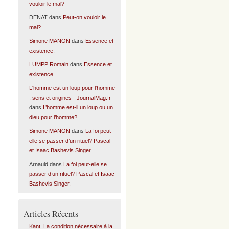
vouloir le mal?
DENAT
dans
Peut-on vouloir le
mal?
Simone MANON
dans
Essence et
existence.
LUMPP Romain
dans
Essence et
existence.
L'homme est un loup pour l'homme
: sens et origines - JournalMag.fr
dans
L’homme est-il un loup ou un
dieu pour l’homme?
Simone MANON
dans
La foi peut-
elle se passer d’un rituel? Pascal
et Isaac Bashevis Singer.
Arnauld
dans
La foi peut-elle se
passer d’un rituel? Pascal et Isaac
Bashevis Singer.
Articles Récents
Kant. La condition nécessaire à la