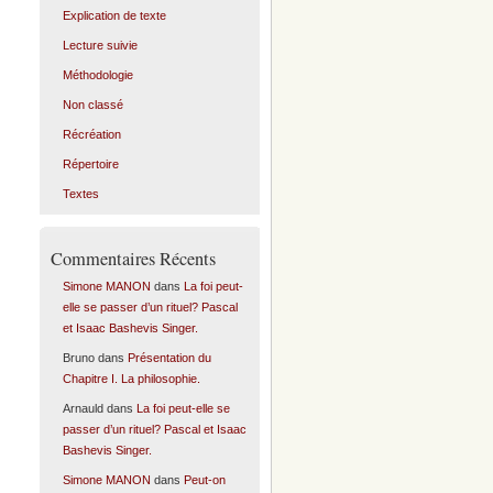
Explication de texte
Lecture suivie
Méthodologie
Non classé
Récréation
Répertoire
Textes
Commentaires Récents
Simone MANON
dans
La foi peut-
elle se passer d’un rituel? Pascal
et Isaac Bashevis Singer.
Bruno
dans
Présentation du
Chapitre I. La philosophie.
Arnauld
dans
La foi peut-elle se
passer d’un rituel? Pascal et Isaac
Bashevis Singer.
Simone MANON
dans
Peut-on