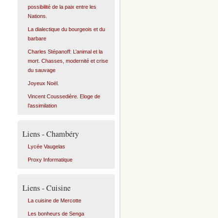
possibilité de la paix entre les
Nations.
La dialectique du bourgeois et du
barbare
Charles Stépanoff: L’animal et la
mort. Chasses, modernité et crise
du sauvage
Joyeux Noël.
Vincent Coussedière. Eloge de
l’assimilation
Liens - Chambéry
Lycée Vaugelas
Proxy Informatique
Liens - Cuisine
La cuisine de Mercotte
Les bonheurs de Senga