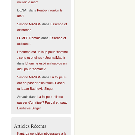
vouloir le mal?
DENAT
dans
Peut-on vouloir le
mal?
Simone MANON
dans
Essence et
existence.
LUMPP Romain
dans
Essence et
existence.
L'homme est un loup pour l'homme
: sens et origines - JournalMag.fr
dans
L’homme est-il un loup ou un
dieu pour l’homme?
Simone MANON
dans
La foi peut-
elle se passer d’un rituel? Pascal
et Isaac Bashevis Singer.
Arnauld
dans
La foi peut-elle se
passer d’un rituel? Pascal et Isaac
Bashevis Singer.
Articles Récents
Kant. La condition nécessaire à la