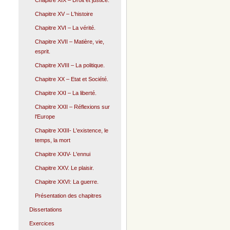
Chapitre XIX – Droit et justice.
Chapitre XV – L'histoire
Chapitre XVI – La vérité.
Chapitre XVII – Matière, vie,
esprit.
Chapitre XVIII – La politique.
Chapitre XX – Etat et Société.
Chapitre XXI – La liberté.
Chapitre XXII – Réflexions sur
l'Europe
Chapitre XXIII- L'existence, le
temps, la mort
Chapitre XXIV- L'ennui
Chapitre XXV. Le plaisir.
Chapitre XXVI: La guerre.
Présentation des chapitres
Dissertations
Exercices