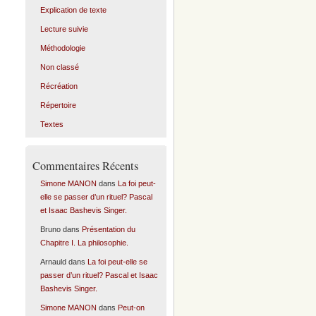
Explication de texte
Lecture suivie
Méthodologie
Non classé
Récréation
Répertoire
Textes
Commentaires Récents
Simone MANON
dans
La foi peut-
elle se passer d’un rituel? Pascal
et Isaac Bashevis Singer.
Bruno
dans
Présentation du
Chapitre I. La philosophie.
Arnauld
dans
La foi peut-elle se
passer d’un rituel? Pascal et Isaac
Bashevis Singer.
Simone MANON
dans
Peut-on