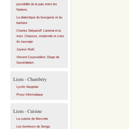
possibilité de la paix entre les
Nations.
La dialectique du bourgeois et du
barbare
Charles Stépanoff: L’animal et la
mort. Chasses, modernité et crise
du sauvage
Joyeux Noël.
Vincent Coussedière. Eloge de
l’assimilation
Liens - Chambéry
Lycée Vaugelas
Proxy Informatique
Liens - Cuisine
La cuisine de Mercotte
Les bonheurs de Senga