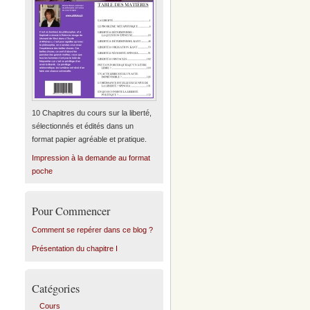
10 Chapitres du cours sur la liberté,
sélectionnés et édités dans un
format papier agréable et pratique.
Impression à la demande au format
poche
Pour Commencer
Comment se repérer dans ce blog ?
Présentation du chapitre I
Catégories
Cours