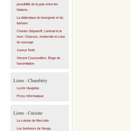
possibilité de la paix entre les
Nations.
La dialectique du bourgeois et du
barbare
Charles Stépanoff: L’animal et la
mort. Chasses, modernité et crise
du sauvage
Joyeux Noël.
Vincent Coussedière. Eloge de
l’assimilation
Liens - Chambéry
Lycée Vaugelas
Proxy Informatique
Liens - Cuisine
La cuisine de Mercotte
Les bonheurs de Senga