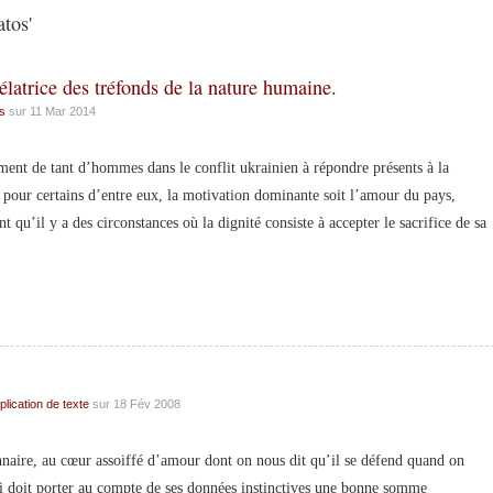
tos'
élatrice des tréfonds de la nature humaine.
s
sur 11 Mar 2014
 de tant d’hommes dans le conflit ukrainien à répondre présents à la
 pour certains d’entre eux, la motivation dominante soit l’amour du pays,
nt qu’il y a des circonstances où la dignité consiste à accepter le sacrifice de sa
plication de texte
sur 18 Fév 2008
ire, au cœur assoiffé d’amour dont on nous dit qu’il se défend quand on
qui doit porter au compte de ses données instinctives une bonne somme