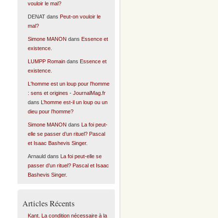
vouloir le mal?
DENAT
dans
Peut-on vouloir le
mal?
Simone MANON
dans
Essence et
existence.
LUMPP Romain
dans
Essence et
existence.
L'homme est un loup pour l'homme
: sens et origines - JournalMag.fr
dans
L’homme est-il un loup ou un
dieu pour l’homme?
Simone MANON
dans
La foi peut-
elle se passer d’un rituel? Pascal
et Isaac Bashevis Singer.
Arnauld
dans
La foi peut-elle se
passer d’un rituel? Pascal et Isaac
Bashevis Singer.
Articles Récents
Kant. La condition nécessaire à la