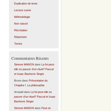
Explication de texte
Lecture suivie
Méthodologie
Non classé
Récréation
Répertoire
Textes
Commentaires Récents
Simone MANON
dans
La foi peut-
elle se passer d’un rituel? Pascal
et Isaac Bashevis Singer.
Bruno
dans
Présentation du
Chapitre I. La philosophie.
Arnauld
dans
La foi peut-elle se
passer d’un rituel? Pascal et Isaac
Bashevis Singer.
Simone MANON
dans
Peut-on