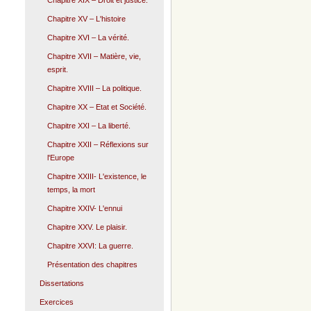
Chapitre XIX – Droit et justice.
Chapitre XV – L'histoire
Chapitre XVI – La vérité.
Chapitre XVII – Matière, vie,
esprit.
Chapitre XVIII – La politique.
Chapitre XX – Etat et Société.
Chapitre XXI – La liberté.
Chapitre XXII – Réflexions sur
l'Europe
Chapitre XXIII- L'existence, le
temps, la mort
Chapitre XXIV- L'ennui
Chapitre XXV. Le plaisir.
Chapitre XXVI: La guerre.
Présentation des chapitres
Dissertations
Exercices