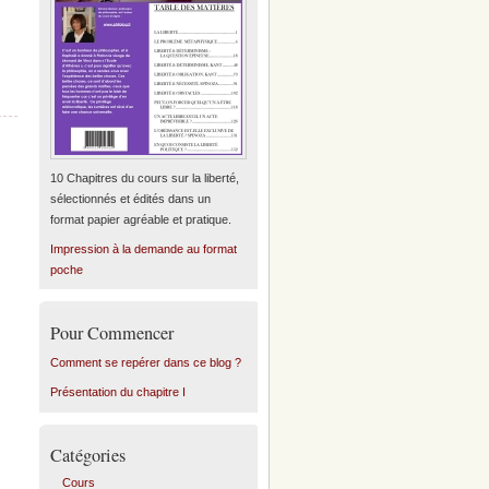
10 Chapitres du cours sur la liberté,
sélectionnés et édités dans un
format papier agréable et pratique.
Impression à la demande au format
poche
Pour Commencer
Comment se repérer dans ce blog ?
Présentation du chapitre I
Catégories
Cours