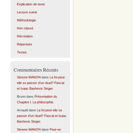
Explication de texte
Lecture suivie
Méthodologie
Non classé
Récréation
Répertoire
Textes
Commentaires Récents
Simone MANON
dans
La foi peut-
elle se passer d’un rituel? Pascal
et Isaac Bashevis Singer.
Bruno
dans
Présentation du
Chapitre I. La philosophie.
Arnauld
dans
La foi peut-elle se
passer d’un rituel? Pascal et Isaac
Bashevis Singer.
Simone MANON
dans
Peut-on