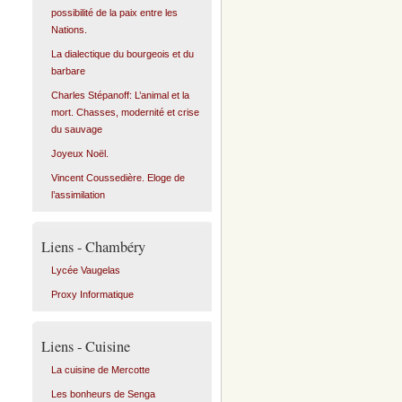
possibilité de la paix entre les
Nations.
La dialectique du bourgeois et du
barbare
Charles Stépanoff: L’animal et la
mort. Chasses, modernité et crise
du sauvage
Joyeux Noël.
Vincent Coussedière. Eloge de
l’assimilation
Liens - Chambéry
Lycée Vaugelas
Proxy Informatique
Liens - Cuisine
La cuisine de Mercotte
Les bonheurs de Senga