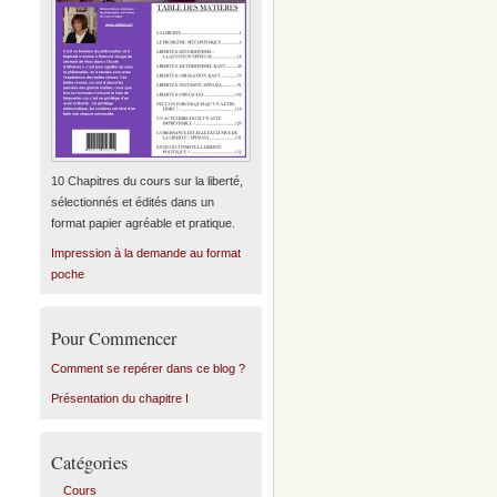
10 Chapitres du cours sur la liberté,
sélectionnés et édités dans un
format papier agréable et pratique.
Impression à la demande au format
poche
Pour Commencer
Comment se repérer dans ce blog ?
Présentation du chapitre I
Catégories
Cours