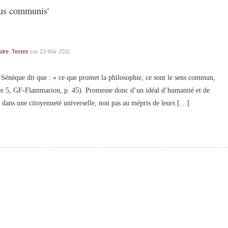
sus communis'
oire
,
Textes
sur 23 Mar 2011
 Sénèque dit que : « ce que promet la philosophie, ce sont le sens commun,
ttre 5, GF-Flammarion, p. 45). Promesse donc d’un idéal d’humanité et de
 dans une citoyenneté universelle, non pas au mépris de leurs […]