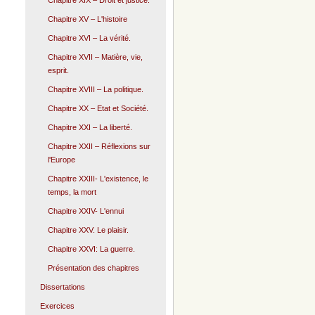
Chapitre XIX – Droit et justice.
Chapitre XV – L'histoire
Chapitre XVI – La vérité.
Chapitre XVII – Matière, vie,
esprit.
Chapitre XVIII – La politique.
Chapitre XX – Etat et Société.
Chapitre XXI – La liberté.
Chapitre XXII – Réflexions sur
l'Europe
Chapitre XXIII- L'existence, le
temps, la mort
Chapitre XXIV- L'ennui
Chapitre XXV. Le plaisir.
Chapitre XXVI: La guerre.
Présentation des chapitres
Dissertations
Exercices