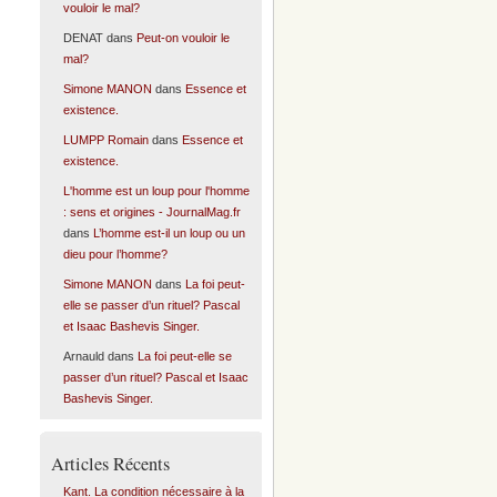
vouloir le mal?
DENAT
dans
Peut-on vouloir le
mal?
Simone MANON
dans
Essence et
existence.
LUMPP Romain
dans
Essence et
existence.
L'homme est un loup pour l'homme
: sens et origines - JournalMag.fr
dans
L’homme est-il un loup ou un
dieu pour l’homme?
Simone MANON
dans
La foi peut-
elle se passer d’un rituel? Pascal
et Isaac Bashevis Singer.
Arnauld
dans
La foi peut-elle se
passer d’un rituel? Pascal et Isaac
Bashevis Singer.
Articles Récents
Kant. La condition nécessaire à la