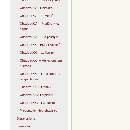
Chapitre XIX – Droit et justice.
Chapitre XV – L'histoire
Chapitre XVI – La vérité.
Chapitre XVII – Matière, vie,
esprit.
Chapitre XVIII – La politique.
Chapitre XX – Etat et Société.
Chapitre XXI – La liberté.
Chapitre XXII – Réflexions sur
l'Europe
Chapitre XXIII- L'existence, le
temps, la mort
Chapitre XXIV- L'ennui
Chapitre XXV. Le plaisir.
Chapitre XXVI: La guerre.
Présentation des chapitres
Dissertations
Exercices