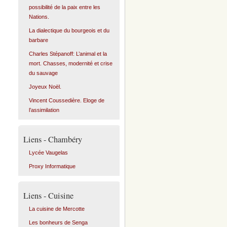
possibilité de la paix entre les
Nations.
La dialectique du bourgeois et du
barbare
Charles Stépanoff: L’animal et la
mort. Chasses, modernité et crise
du sauvage
Joyeux Noël.
Vincent Coussedière. Eloge de
l’assimilation
Liens - Chambéry
Lycée Vaugelas
Proxy Informatique
Liens - Cuisine
La cuisine de Mercotte
Les bonheurs de Senga