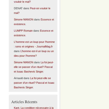
vouloir le mal?
DENAT
dans
Peut-on vouloir le
mal?
Simone MANON
dans
Essence et
existence.
LUMPP Romain
dans
Essence et
existence.
L'homme est un loup pour l'homme
: sens et origines - JournalMag.fr
dans
L’homme est-il un loup ou un
dieu pour l’homme?
Simone MANON
dans
La foi peut-
elle se passer d’un rituel? Pascal
et Isaac Bashevis Singer.
Arnauld
dans
La foi peut-elle se
passer d’un rituel? Pascal et Isaac
Bashevis Singer.
Articles Récents
Kant. La condition nécessaire à la