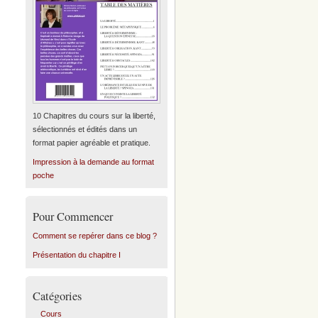
10 Chapitres du cours sur la liberté,
sélectionnés et édités dans un
format papier agréable et pratique.
Impression à la demande au format
poche
Pour Commencer
Comment se repérer dans ce blog ?
Présentation du chapitre I
Catégories
Cours