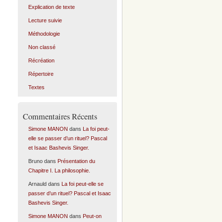
Explication de texte
Lecture suivie
Méthodologie
Non classé
Récréation
Répertoire
Textes
Commentaires Récents
Simone MANON
dans
La foi peut-
elle se passer d’un rituel? Pascal
et Isaac Bashevis Singer.
Bruno
dans
Présentation du
Chapitre I. La philosophie.
Arnauld
dans
La foi peut-elle se
passer d’un rituel? Pascal et Isaac
Bashevis Singer.
Simone MANON
dans
Peut-on