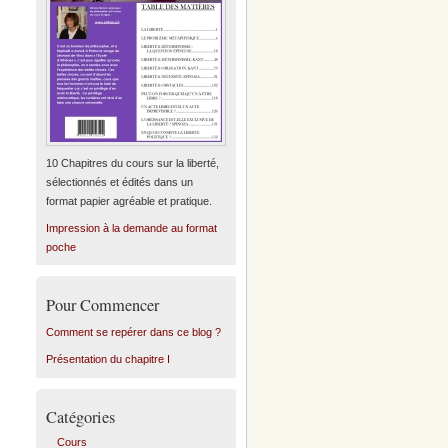
10 Chapitres du cours sur la liberté,
sélectionnés et édités dans un
format papier agréable et pratique.
Impression à la demande au format
poche
Pour Commencer
Comment se repérer dans ce blog ?
Présentation du chapitre I
Catégories
Cours