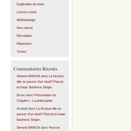
Explication de texte
Lecture suivie
Méthodologie
Non classé
Récréation
Répertoire
Textes
Commentaires Récents
Simone MANON
dans
La foi peut-
elle se passer d’un rituel? Pascal
et Isaac Bashevis Singer.
Bruno
dans
Présentation du
Chapitre I. La philosophie.
Arnauld
dans
La foi peut-elle se
passer d’un rituel? Pascal et Isaac
Bashevis Singer.
Simone MANON
dans
Peut-on