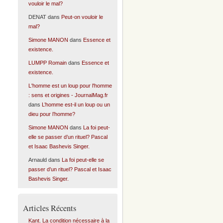
vouloir le mal?
DENAT
dans
Peut-on vouloir le
mal?
Simone MANON
dans
Essence et
existence.
LUMPP Romain
dans
Essence et
existence.
L'homme est un loup pour l'homme
: sens et origines - JournalMag.fr
dans
L’homme est-il un loup ou un
dieu pour l’homme?
Simone MANON
dans
La foi peut-
elle se passer d’un rituel? Pascal
et Isaac Bashevis Singer.
Arnauld
dans
La foi peut-elle se
passer d’un rituel? Pascal et Isaac
Bashevis Singer.
Articles Récents
Kant. La condition nécessaire à la