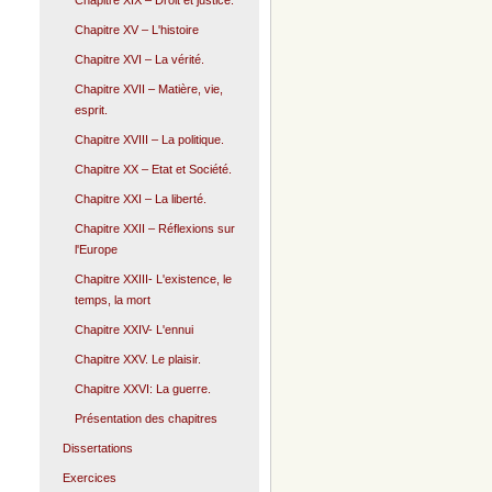
Chapitre XIX – Droit et justice.
Chapitre XV – L'histoire
Chapitre XVI – La vérité.
Chapitre XVII – Matière, vie,
esprit.
Chapitre XVIII – La politique.
Chapitre XX – Etat et Société.
Chapitre XXI – La liberté.
Chapitre XXII – Réflexions sur
l'Europe
Chapitre XXIII- L'existence, le
temps, la mort
Chapitre XXIV- L'ennui
Chapitre XXV. Le plaisir.
Chapitre XXVI: La guerre.
Présentation des chapitres
Dissertations
Exercices