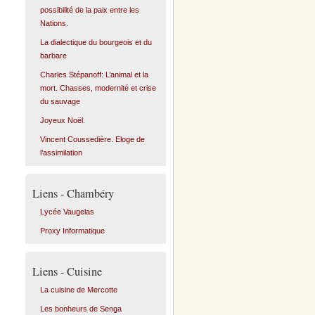
possibilité de la paix entre les
Nations.
La dialectique du bourgeois et du
barbare
Charles Stépanoff: L’animal et la
mort. Chasses, modernité et crise
du sauvage
Joyeux Noël.
Vincent Coussedière. Eloge de
l’assimilation
Liens - Chambéry
Lycée Vaugelas
Proxy Informatique
Liens - Cuisine
La cuisine de Mercotte
Les bonheurs de Senga