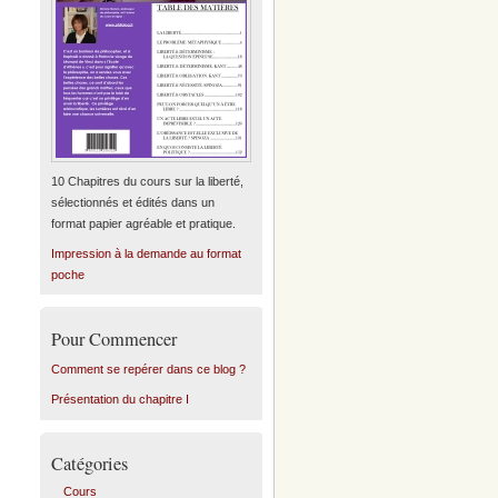
10 Chapitres du cours sur la liberté,
sélectionnés et édités dans un
format papier agréable et pratique.
Impression à la demande au format
poche
Pour Commencer
Comment se repérer dans ce blog ?
Présentation du chapitre I
Catégories
Cours