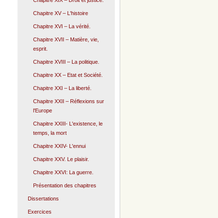
Chapitre XIX – Droit et justice.
Chapitre XV – L'histoire
Chapitre XVI – La vérité.
Chapitre XVII – Matière, vie,
esprit.
Chapitre XVIII – La politique.
Chapitre XX – Etat et Société.
Chapitre XXI – La liberté.
Chapitre XXII – Réflexions sur
l'Europe
Chapitre XXIII- L'existence, le
temps, la mort
Chapitre XXIV- L'ennui
Chapitre XXV. Le plaisir.
Chapitre XXVI: La guerre.
Présentation des chapitres
Dissertations
Exercices