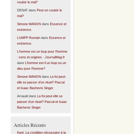
vouloir le mal?
DENAT
dans
Peut-on vouloir le
mal?
Simone MANON
dans
Essence et
existence.
LUMPP Romain
dans
Essence et
existence.
L'homme est un loup pour l'homme
: sens et origines - JournalMag.fr
dans
L’homme est-il un loup ou un
dieu pour l’homme?
Simone MANON
dans
La foi peut-
elle se passer d’un rituel? Pascal
et Isaac Bashevis Singer.
Arnauld
dans
La foi peut-elle se
passer d’un rituel? Pascal et Isaac
Bashevis Singer.
Articles Récents
Kant. La condition nécessaire à la