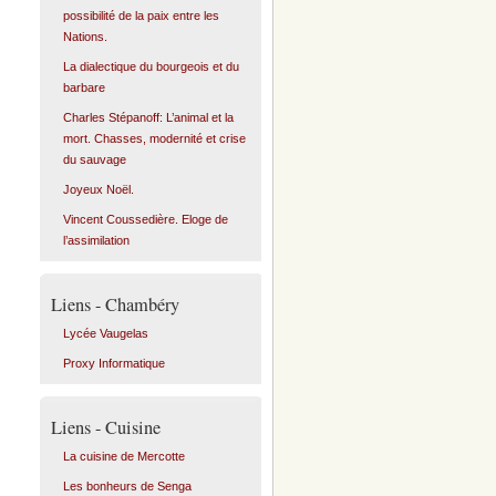
possibilité de la paix entre les
Nations.
La dialectique du bourgeois et du
barbare
Charles Stépanoff: L’animal et la
mort. Chasses, modernité et crise
du sauvage
Joyeux Noël.
Vincent Coussedière. Eloge de
l’assimilation
Liens - Chambéry
Lycée Vaugelas
Proxy Informatique
Liens - Cuisine
La cuisine de Mercotte
Les bonheurs de Senga