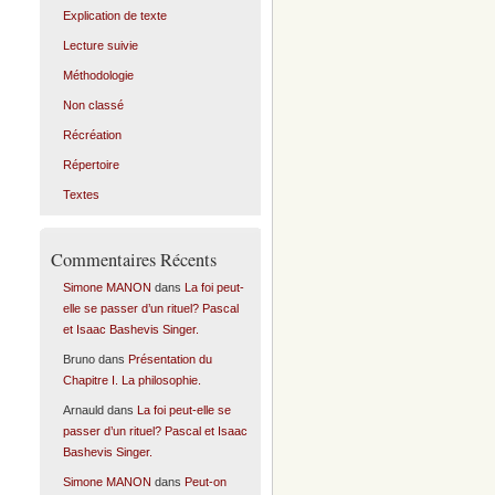
Explication de texte
Lecture suivie
Méthodologie
Non classé
Récréation
Répertoire
Textes
Commentaires Récents
Simone MANON
dans
La foi peut-
elle se passer d’un rituel? Pascal
et Isaac Bashevis Singer.
Bruno
dans
Présentation du
Chapitre I. La philosophie.
Arnauld
dans
La foi peut-elle se
passer d’un rituel? Pascal et Isaac
Bashevis Singer.
Simone MANON
dans
Peut-on