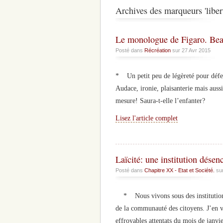
Archives des marqueurs 'liber
Le monologue de Figaro. Bea
Posté dans
Récréation
sur 27 Avr 2015
* Un petit peu de légèreté pour défendr
Audace, ironie, plaisanterie mais auss
mesure! Saura-t-elle l’enfanter?
Lisez l'article complet
Laïcité: une institution désen
Posté dans
Chapitre XX - Etat et Société.
sur
* Nous vivons sous des institutions 
de la communauté des citoyens. J’en 
effroyables attentats du mois de janv