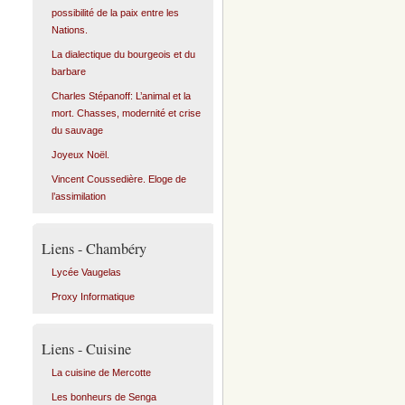
possibilité de la paix entre les
Nations.
La dialectique du bourgeois et du
barbare
Charles Stépanoff: L’animal et la
mort. Chasses, modernité et crise
du sauvage
Joyeux Noël.
Vincent Coussedière. Eloge de
l’assimilation
Liens - Chambéry
Lycée Vaugelas
Proxy Informatique
Liens - Cuisine
La cuisine de Mercotte
Les bonheurs de Senga