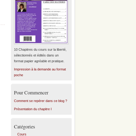
10 Chapitres du cours sur la liberté,
sélectionnés et édités dans un
format papier agréable et pratique.
Impression à la demande au format
poche
Pour Commencer
Comment se repérer dans ce blog ?
Présentation du chapitre I
Catégories
Cours