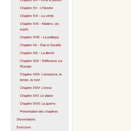
Chapitre XIX – Droit et justice.
Chapitre XV – L'histoire
Chapitre XVI – La vérité.
Chapitre XVII – Matière, vie,
esprit.
Chapitre XVIII – La politique.
Chapitre XX – Etat et Société.
Chapitre XXI – La liberté.
Chapitre XXII – Réflexions sur
l'Europe
Chapitre XXIII- L'existence, le
temps, la mort
Chapitre XXIV- L'ennui
Chapitre XXV. Le plaisir.
Chapitre XXVI: La guerre.
Présentation des chapitres
Dissertations
Exercices