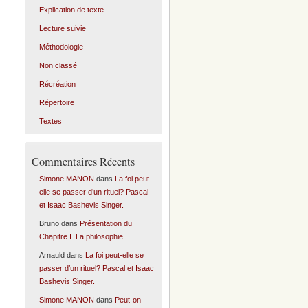
Explication de texte
Lecture suivie
Méthodologie
Non classé
Récréation
Répertoire
Textes
Commentaires Récents
Simone MANON
dans
La foi peut-
elle se passer d’un rituel? Pascal
et Isaac Bashevis Singer.
Bruno
dans
Présentation du
Chapitre I. La philosophie.
Arnauld
dans
La foi peut-elle se
passer d’un rituel? Pascal et Isaac
Bashevis Singer.
Simone MANON
dans
Peut-on