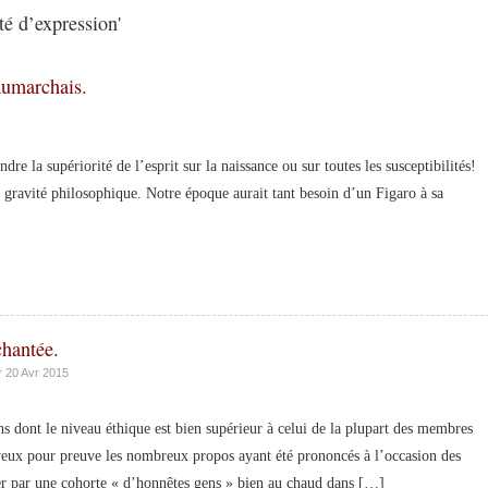
té d’expression'
umarchais.
e la supériorité de l’esprit sur la naissance ou sur toutes les susceptibilités!
i gravité philosophique. Notre époque aurait tant besoin d’un Figaro à sa
chantée.
 20 Avr 2015
dont le niveau éthique est bien supérieur à celui de la plupart des membres
veux pour preuve les nombreux propos ayant été prononcés à l’occasion des
ier par une cohorte « d’honnêtes gens » bien au chaud dans […]