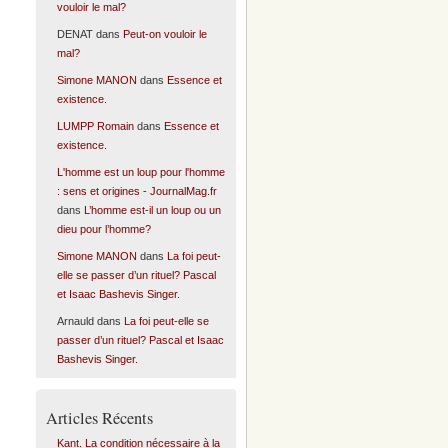
vouloir le mal?
DENAT
dans
Peut-on vouloir le
mal?
Simone MANON
dans
Essence et
existence.
LUMPP Romain
dans
Essence et
existence.
L'homme est un loup pour l'homme
: sens et origines - JournalMag.fr
dans
L’homme est-il un loup ou un
dieu pour l’homme?
Simone MANON
dans
La foi peut-
elle se passer d’un rituel? Pascal
et Isaac Bashevis Singer.
Arnauld
dans
La foi peut-elle se
passer d’un rituel? Pascal et Isaac
Bashevis Singer.
Articles Récents
Kant. La condition nécessaire à la