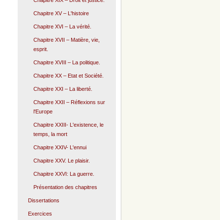
Chapitre XIX – Droit et justice.
Chapitre XV – L'histoire
Chapitre XVI – La vérité.
Chapitre XVII – Matière, vie,
esprit.
Chapitre XVIII – La politique.
Chapitre XX – Etat et Société.
Chapitre XXI – La liberté.
Chapitre XXII – Réflexions sur
l'Europe
Chapitre XXIII- L'existence, le
temps, la mort
Chapitre XXIV- L'ennui
Chapitre XXV. Le plaisir.
Chapitre XXVI: La guerre.
Présentation des chapitres
Dissertations
Exercices