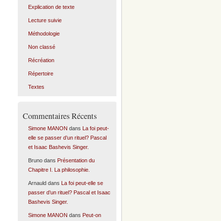
Explication de texte
Lecture suivie
Méthodologie
Non classé
Récréation
Répertoire
Textes
Commentaires Récents
Simone MANON
dans
La foi peut-
elle se passer d’un rituel? Pascal
et Isaac Bashevis Singer.
Bruno
dans
Présentation du
Chapitre I. La philosophie.
Arnauld
dans
La foi peut-elle se
passer d’un rituel? Pascal et Isaac
Bashevis Singer.
Simone MANON
dans
Peut-on