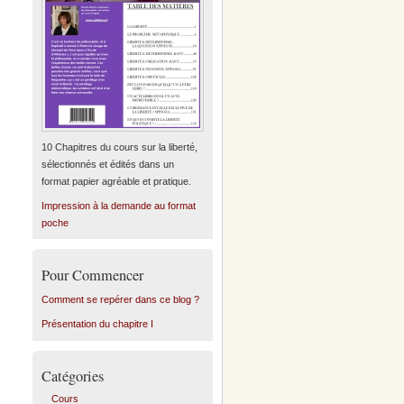
10 Chapitres du cours sur la liberté,
sélectionnés et édités dans un
format papier agréable et pratique.
Impression à la demande au format
poche
Pour Commencer
Comment se repérer dans ce blog ?
Présentation du chapitre I
Catégories
Cours