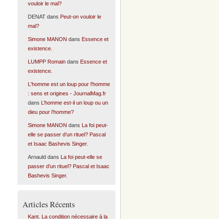
vouloir le mal?
DENAT
dans
Peut-on vouloir le
mal?
Simone MANON
dans
Essence et
existence.
LUMPP Romain
dans
Essence et
existence.
L'homme est un loup pour l'homme
: sens et origines - JournalMag.fr
dans
L’homme est-il un loup ou un
dieu pour l’homme?
Simone MANON
dans
La foi peut-
elle se passer d’un rituel? Pascal
et Isaac Bashevis Singer.
Arnauld
dans
La foi peut-elle se
passer d’un rituel? Pascal et Isaac
Bashevis Singer.
Articles Récents
Kant. La condition nécessaire à la