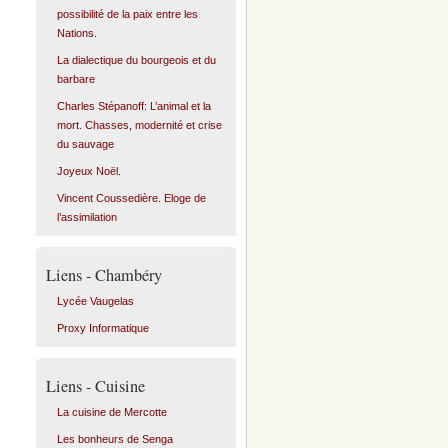
possibilité de la paix entre les
Nations.
La dialectique du bourgeois et du
barbare
Charles Stépanoff: L’animal et la
mort. Chasses, modernité et crise
du sauvage
Joyeux Noël.
Vincent Coussedière. Eloge de
l’assimilation
Liens - Chambéry
Lycée Vaugelas
Proxy Informatique
Liens - Cuisine
La cuisine de Mercotte
Les bonheurs de Senga