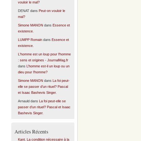
vouloir le mal?
DENAT
dans
Peut-on vouloir le
mal?
Simone MANON
dans
Essence et
existence.
LUMPP Romain
dans
Essence et
existence.
L'homme est un loup pour l'homme
: sens et origines - JournalMag.fr
dans
L’homme est-il un loup ou un
dieu pour l’homme?
Simone MANON
dans
La foi peut-
elle se passer d’un rituel? Pascal
et Isaac Bashevis Singer.
Arnauld
dans
La foi peut-elle se
passer d’un rituel? Pascal et Isaac
Bashevis Singer.
Articles Récents
Kant. La condition nécessaire à la