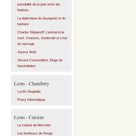
possibilité de la paix entre les
Nations.
La dialectique du bourgeois et du
barbare
Charles Stépanoff: L’animal et la
mort. Chasses, modernité et crise
du sauvage
Joyeux Noël.
Vincent Coussedière. Eloge de
l’assimilation
Liens - Chambéry
Lycée Vaugelas
Proxy Informatique
Liens - Cuisine
La cuisine de Mercotte
Les bonheurs de Senga