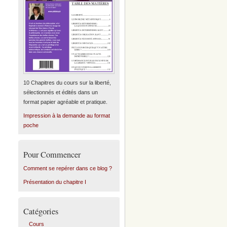
10 Chapitres du cours sur la liberté,
sélectionnés et édités dans un
format papier agréable et pratique.
Impression à la demande au format
poche
Pour Commencer
Comment se repérer dans ce blog ?
Présentation du chapitre I
Catégories
Cours