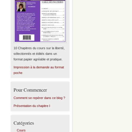
10 Chapitres du cours sur la liberté,
sélectionnés et édités dans un
format papier agréable et pratique.
Impression à la demande au format
poche
Pour Commencer
Comment se repérer dans ce blog ?
Présentation du chapitre I
Catégories
Cours