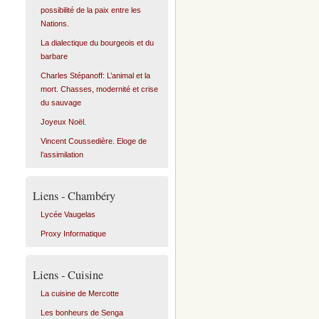
possibilité de la paix entre les
Nations.
La dialectique du bourgeois et du
barbare
Charles Stépanoff: L’animal et la
mort. Chasses, modernité et crise
du sauvage
Joyeux Noël.
Vincent Coussedière. Eloge de
l’assimilation
Liens - Chambéry
Lycée Vaugelas
Proxy Informatique
Liens - Cuisine
La cuisine de Mercotte
Les bonheurs de Senga