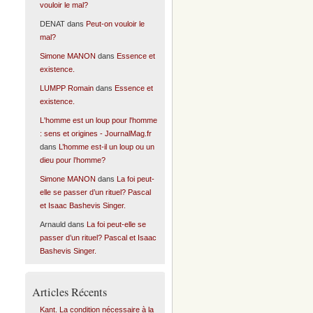
vouloir le mal?
DENAT
dans
Peut-on vouloir le
mal?
Simone MANON
dans
Essence et
existence.
LUMPP Romain
dans
Essence et
existence.
L'homme est un loup pour l'homme
: sens et origines - JournalMag.fr
dans
L’homme est-il un loup ou un
dieu pour l’homme?
Simone MANON
dans
La foi peut-
elle se passer d’un rituel? Pascal
et Isaac Bashevis Singer.
Arnauld
dans
La foi peut-elle se
passer d’un rituel? Pascal et Isaac
Bashevis Singer.
Articles Récents
Kant. La condition nécessaire à la