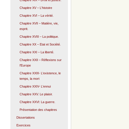
Chapitre XIX – Droit et justice.
Chapitre XV – L'histoire
Chapitre XVI – La vérité.
Chapitre XVII – Matière, vie,
esprit.
Chapitre XVIII – La politique.
Chapitre XX – Etat et Société.
Chapitre XXI – La liberté.
Chapitre XXII – Réflexions sur
l'Europe
Chapitre XXIII- L'existence, le
temps, la mort
Chapitre XXIV- L'ennui
Chapitre XXV. Le plaisir.
Chapitre XXVI: La guerre.
Présentation des chapitres
Dissertations
Exercices