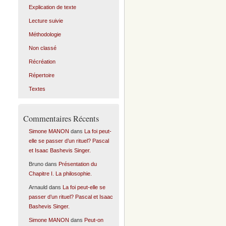
Explication de texte
Lecture suivie
Méthodologie
Non classé
Récréation
Répertoire
Textes
Commentaires Récents
Simone MANON
dans
La foi peut-
elle se passer d’un rituel? Pascal
et Isaac Bashevis Singer.
Bruno
dans
Présentation du
Chapitre I. La philosophie.
Arnauld
dans
La foi peut-elle se
passer d’un rituel? Pascal et Isaac
Bashevis Singer.
Simone MANON
dans
Peut-on